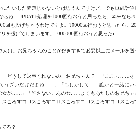
かにたいした問題じゃないとは思うんですけど、でも単純計算
らね。UPDATE処理を1000回行おうと思ったら、本来なら20
00回も投げちゃうわけですよ。10000回行おうと思ったら、20
エリを投げてしまいます。1000000回行おうと思ったr
eさんは。お兄ちゃんのことが好きすぎて必要以上にメールを送
」「どうして返事くれないの、お兄ちゃん？」「ふふっ……そ
てうざいだけだよね……」「もしかして……誰かと一緒にい
の女が……」「許さない、あの女……よくもあたしのお兄ちゃ
ロスころすコロスころすコロスころすコロスころすコロスころ
ってる？