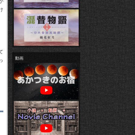
か
け
て
動画
っ