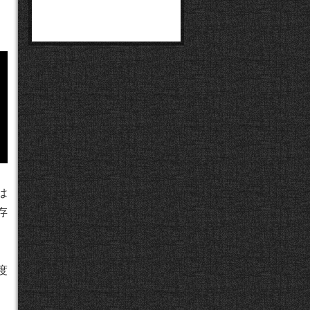
は
存
度