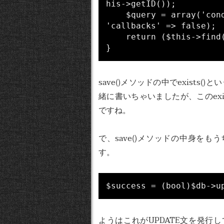
his->getID());

    $query = array('conditions' => $conditions, 'recursive' => -1, 
'callbacks' => false);

    return ($this->find('count', $query) > 0);

save()メソッドの中でexists
緒に書いちゃいましたが、このex
ですね。
で、save()メソッドの中身を
す。
$success = (bool)$db->u
ようはこれがUPDATE文を発行