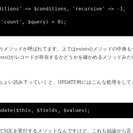
()というメソッドが呼ばれてます。上ではexists()メソッドの中身も
ists()がレコードが存在するかどうかを確かめるメソッドみた
もうちょい読み下っていくと、UPDATE時にはこんな処理をして
pdate($this, $fields, $values);
してSQLを実行するメソッドなんですけど、これも結論から言