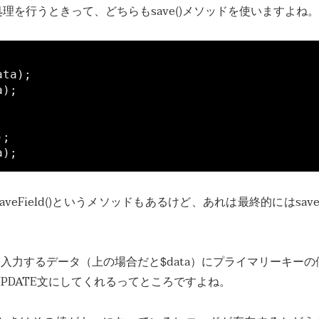
TEの処理を行うときって、どちらもsave()メソッドを使いますよね。
ta);

);

;

veField()というメソッドもあるけど、あれは最終的にはsave(
は、入力するデータ（上の場合だと$data）にプライマリーキーの
PDATE文にしてくれるってところですよね。