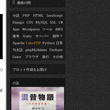
連絡の間
小説
PHP
HTML
JavaScript
Django
CSS
MySQL
SSL
C#
Ajax
Wordpress
ツール
AWS
推考
Unity
サーバー
雑学？
Apache
CakePHP
Python
日常
与太話
phpMyAdmin
Firebase
Linux
ブラウザ
旅行
その他
)
プロット作成をお助け
小説
値