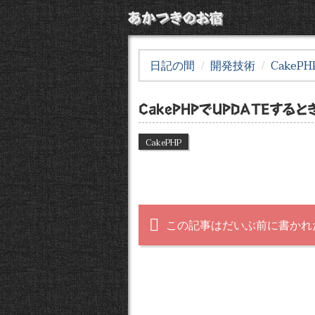
あかつきのお宿
日記の間
開発技術
CakePH
CakePHPでUPDATEす
CakePHP
この記事はだいぶ前に書かれ