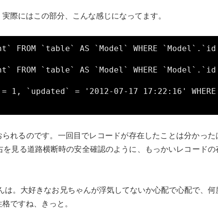
、実際にはこの部分、こんな感じになってます。
nt` FROM `table` AS `Model` WHERE `Model`.`id
nt` FROM `table` AS `Model` WHERE `Model`.`id
 = 1, `updated` = '2012-07-17 17:22:16' WHERE 
ておられるのです。一回目でレコードが存在したことは分かった
右を見る道路横断時の安全確認のように、もっかいレコードの
さんは。大好きなお兄ちゃんが浮気してないか心配で心配で、何
性格ですね、きっと。