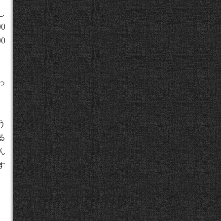
し
0
0
っ
う
る
ん
す