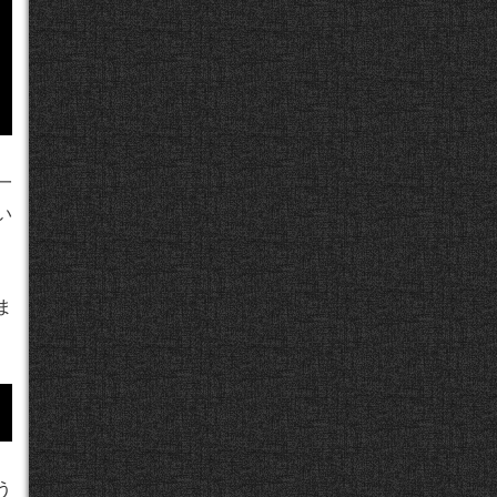
一
い
ま
う