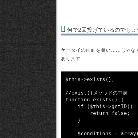
何で2回投げているのでしょ
ケータイの画面を覗い……じゃなく
あります。
$this->exists();

//exist()メソッドの中身

function exists() {

    if ($this->getID() === false) {

        return false;

    }

    $conditions = array($this->alias . '.' . $this->primaryKey => $t