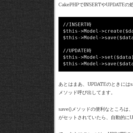
CakePHPでINSERTやUPDA
//INSERT時

$this->Model->create($da
$this->Model->save($data
//UPDATE時

$this->Model->set($data)
あとはまあ、UPDATEのときにはsa
メソッド呼び出してます。
save()メソッドの便利なところ
がセットされていたら、自動的にU