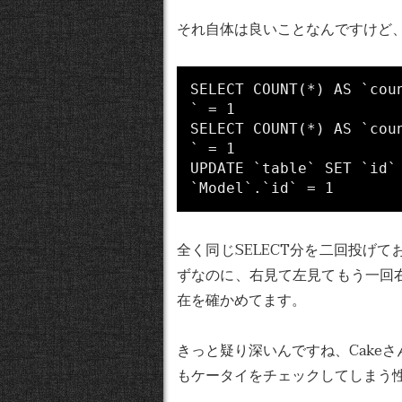
それ自体は良いことなんですけど
SELECT COUNT(*) AS `cou
` = 1

SELECT COUNT(*) AS `cou
` = 1

UPDATE `table` SET `id`
全く同じSELECT分を二回投げ
ずなのに、右見て左見てもう一回
在を確かめてます。
きっと疑り深いんですね、Cake
もケータイをチェックしてしまう