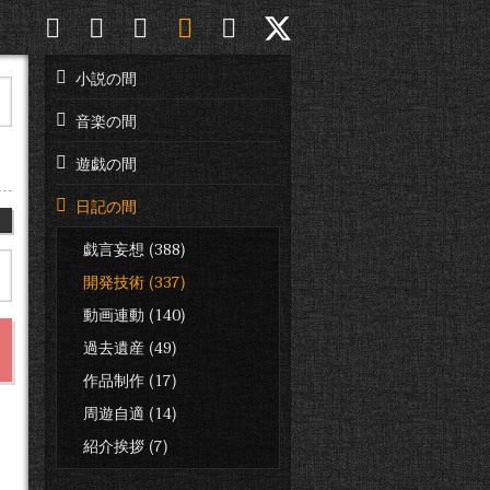
小説の間
音楽の間
遊戯の間
日記の間
日
戯言妄想 (388)
開発技術 (337)
動画連動 (140)
過去遺産 (49)
作品制作 (17)
周遊自適 (14)
紹介挨拶 (7)