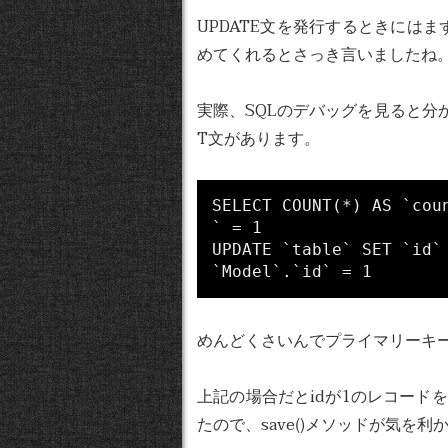
UPDATE文を発行するときには
めてくれるとさっき言いましたね
実際、SQLのデバッグを見ると分か
T文があります。
SELECT COUNT(*) AS `cou
` = 1

UPDATE `table` SET `id`
めんどくさいんでプライマリーキー
上記の場合だとidが1のレコードを
たので、save()メソッドが気を利