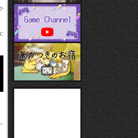
か
C
し