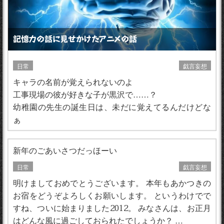
記憶力の話に見せかけたアニメの話
日常
戯言妄想
キャラの名前が覚えられないのよ
工事現場の彼が好きな子が黒沢で……？
幼稚園の先生の誕生日は、未だに覚えてるんだけどな
ぁ
新年のごあいさつだっほーい
日常
戯言妄想
明けましておめでとうございます。 本年もあかつきの
お宿をどうぞよろしくお願いします。 というわけでで
すね、ついに始まりました2012。 みなさんは、お正月
はどんな風に過ごしておられたでしょうか？ …