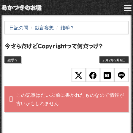
あかつきのお宿
日記の間
戯言妄想
雑学？
今さらだけどCopyrightって何だっけ？
雑学？
2012年9月8日
この記事はだいぶ前に書かれたものなので情報が
古いかもしれません