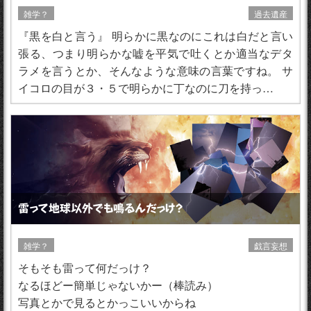
雑学？
過去遺産
『黒を白と言う』 明らかに黒なのにこれは白だと言い
張る、つまり明らかな嘘を平気で吐くとか適当なデタ
ラメを言うとか、そんなような意味の言葉ですね。 サ
イコロの目が３・５で明らかに丁なのに刀を持っ…
雷って地球以外でも鳴るんだっけ？
雑学？
戯言妄想
そもそも雷って何だっけ？
なるほどー簡単じゃないかー（棒読み）
写真とかで見るとかっこいいからね