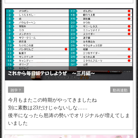
これから毎日飯テロしようぜ 〜三月編〜
雑学？
動画連動
今月もまたこの時期がやってきましたね
別に素数は23だけじゃないしな……
後半になったら怒涛の勢いでオリジナルが増えてしま
いました