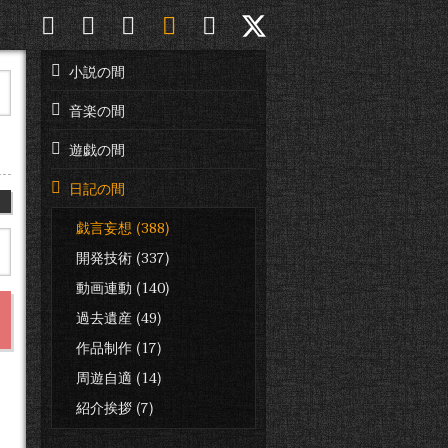
小説の間
音楽の間
遊戯の間
日記の間
日
戯言妄想 (388)
開発技術 (337)
動画連動 (140)
過去遺産 (49)
作品制作 (17)
周遊自適 (14)
紹介挨拶 (7)