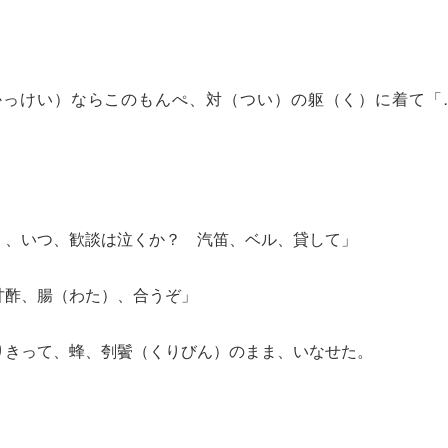
かっけい）ならこのもんぺ、対（つい）の躯（く）に着て「
）、いつ、歓談は泣くか？ 汽笛、ベル、貸して」
甘酢、腸（わた）、合うぞ」
りきって、蜂、刳鬢（くりびん）のまま、いなせた。