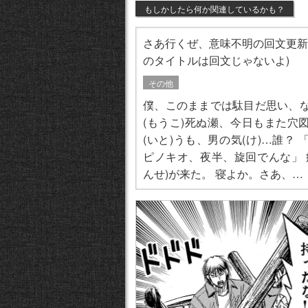
もしかしたら何か関連しているかも？
さあ行くぜ、意味不明の回文更新
のタイトルは回文じゃないよ)
その他
僕、このままでは駄目だ思い、
(もうこ)死ぬ瀬、今日もまた穴
(いと)うも、男の気(け)…誰？ 「兄貴との珍
ピノキオ、夜半、旋回でんな」 痛い壇施(だ
んせ)が来た。 寝よか。さあ、…