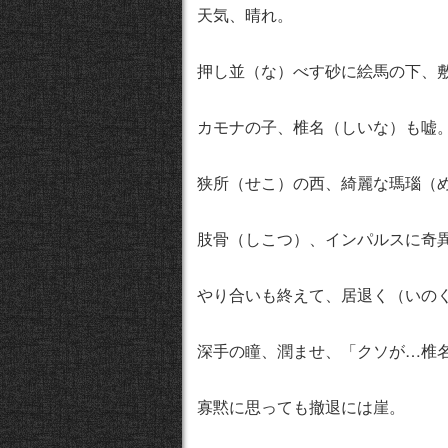
天気、晴れ。
押し並（な）べす砂に絵馬の下、
カモナの子、椎名（しいな）も嘘
狭所（せこ）の西、綺麗な瑪瑙（
肢骨（しこつ）、インパルスに奇
やり合いも終えて、居退く（いの
深手の瞳、潤ませ、「クソが…椎
寡黙に思っても撤退には崖。