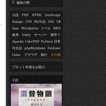
連絡の間
小説
PHP
HTML
JavaScript
Django
CSS
MySQL
SSL
C#
…
Ajax
Wordpress
ツール
AWS
推考
Unity
サーバー
雑学？
Apache
CakePHP
Python
日常
与太話
phpMyAdmin
Firebase
Linux
ブラウザ
旅行
その他
プロット作成をお助け
小説