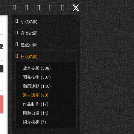
小説の間
音楽の間
遊戯の間
読
日記の間
戯言妄想 (388)
日
開発技術 (337)
動画連動 (140)
過去遺産 (49)
作品制作 (17)
周遊自適 (14)
紹介挨拶 (7)