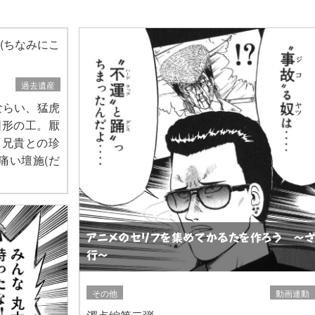
(ちなみにこ
過去遺産
ならい、猛虎
図形の工。厭
アニメのセリフを集めてかるたを作ろう 〜ざ
行〜
その他
動画連動