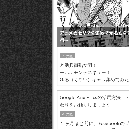
アニメのセリフを集めてかるたを
行〜
その他
ど助兵衛熟女団！
モ……モンテスキュー！
ゆる（くない）キャラ集めてみた
Google Analyticsの活用方
わりをお触りしましょう～
その他
１ヶ月ほど前に、Facebook