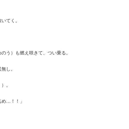
敷いてく。
。
めのう）も燃え咲きて、つい乗る。
異無し。
く）。
名め…！！」