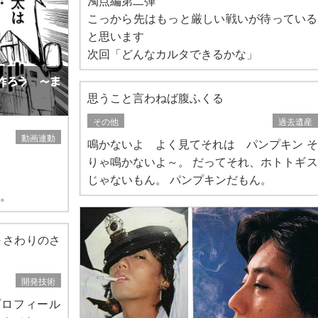
濁点編第二弾
こっから先はもっと厳しい戦いが待っている
と思います
次回「どんなカルタできるかな」
作ろう 〜ま
思うこと言わねば腹ふくる
その他
過去遺産
動画連動
鳴かないよ よく見てそれは パンプキン そ
りゃ鳴かないよ～。 だってそれ、ホトトギス
じゃないもん。 パンプキンだもん。
。
法 ～さわりのさ
開発技術
のプロフィール