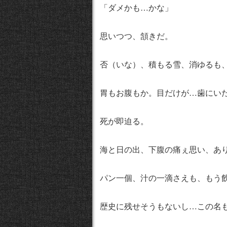
「ダメかも…かな」
思いつつ、頷きだ。
否（いな）、積もる雪、消ゆるも
胃もお腹もか。目だけが…歯にい
死が即迫る。
海と日の出、下腹の痛ぇ思い、あ
パン一個、汁の一滴さえも、もう
歴史に残せそうもないし…この名