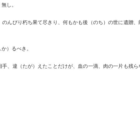
）無し。
、のんびり朽ち果て尽きり、何もかも後（のち）の世に遺贈、
しか）るべき。
相手、違（たが）えたことだけが、血の一滴、肉の一片も残ら
。