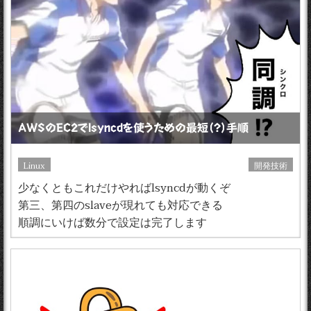
AWSのEC2でlsyncdを使うための最短（？）手順
Linux
開発技術
少なくともこれだけやればlsyncdが動くぞ
第三、第四のslaveが現れても対応できる
順調にいけば数分で設定は完了します