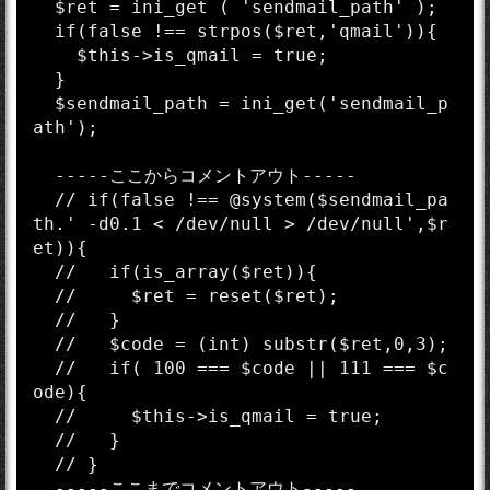
  $ret = ini_get ( 'sendmail_path' );

  if(false !== strpos($ret,'qmail')){

    $this->is_qmail = true;

  }

  $sendmail_path = ini_get('sendmail_p
ath');

  -----ここからコメントアウト-----

  // if(false !== @system($sendmail_pa
th.' -d0.1 < /dev/null > /dev/null',$r
et)){

  //   if(is_array($ret)){

  //     $ret = reset($ret);

  //   }

  //   $code = (int) substr($ret,0,3);

  //   if( 100 === $code || 111 === $c
ode){

  //     $this->is_qmail = true;

  //   }

  // }

  -----ここまでコメントアウト-----
