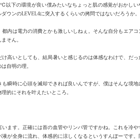
20℃以下の環境が良い僕みたいなちょっと肌の感覚がおかしい
ダウンのLEVEL4に突入するくらいの拷問ではないだろうか。
。都内は電力の消費とかも激しいしねぇ。そんな自分もエアコ
んまそん。
だけ高いとしても、結局暑いと感じるのは体感なわけで、だっ
のは自明の理。
きも瞬時に心頭を滅却できれば良いんですが、僕はそんな境地
物理的にそれを叶えたいところ。
言います。正確には首の血管やリンパ管ですかね。これを冷や
パ液が全身に流れ、体感的に涼しくなるというすんぽーです。