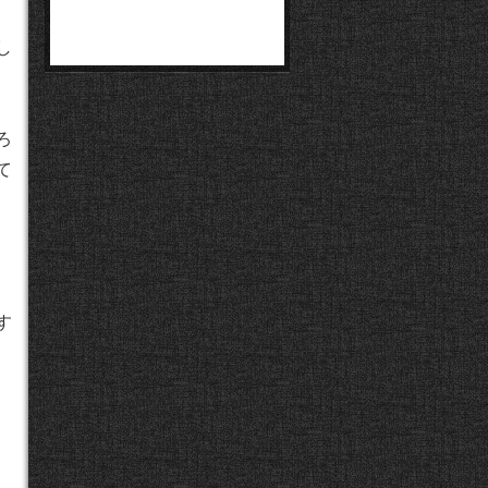
し
ろ
て
す