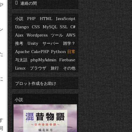
連絡の間
や
小説
PHP
HTML
JavaScript
Django
CSS
MySQL
SSL
C#
ン
Ajax
Wordpress
ツール
AWS
推考
Unity
サーバー
雑学？
Apache
CakePHP
Python
日常
た
与太話
phpMyAdmin
Firebase
Linux
ブラウザ
旅行
その他
に
プロット作成をお助け
小説
す
同