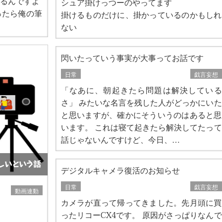
るんですよ
シュア掛けっつーのやってます
ったら俺の筆
掛けるものだけに、掛かっているのかもしれ
ない
閃いたっていう事実が大事ってお話です
日常
戯言妄想
「なあに、朝起きたら問題は解決している
さ」 みたいな名言を残した人がどっかにいた
と思いますが、確かにそういうのはあると思
います。 これは寝て起きたら解決してたって
話じゃないんですけど、今日、…
しいという話
デジタルキャメラ復活のお知らせ
日常
戯言妄想
動画連動
カメラが直って帰ってきました。先月頭に買
ったリコーCX4です。 原因がさっぱりなんで