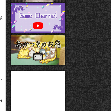
検
と
け