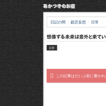
あかつきのお宿
日記の間
戯言妄想
日常
想像する未来は意外と来てい
日常
この記事はだいぶ前に書かれ