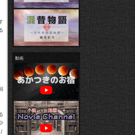
す
る
動画
回
る
少
リ