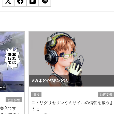
メガネとイヤホンと私
しょ。
日常
戯言妄想
戯言妄想
ニトリグリセリンやミサイルの信管を扱うよ
突入です
うに