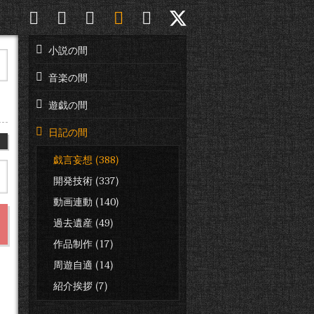
小説の間
音楽の間
遊戯の間
日記の間
日
戯言妄想 (388)
開発技術 (337)
動画連動 (140)
過去遺産 (49)
作品制作 (17)
周遊自適 (14)
紹介挨拶 (7)