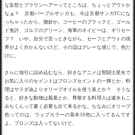
な妄想とブラウンヘアーってところは、ちょっとアウトか
なぁ？ 京都パープルサンガも、今は京都サンガFCにな
っちゃったから、微妙か。コーヒーのブラックと、ゴール
ド免許、ゴルフのグリーン、海軍のネイビーは、ギリセー
フ？ いや、自分で言っときながら、セーフとアウトの境
界がよく分かんないけど。その辺はグレーな感じで。色だ
けに。
さらに強引に詰め込むなら、好きなアニメは聖闘士星矢で
お気に入りのセイントはブロンズセイントの一輝とか、料
理はサラダ油よりオリーブオイルを使う派とか？ そうな
ると、好きな動物は鳳凰とか、尊敬する料理人は速水もこ
みちくんって書く必要も出て来るかな。ちなみにオリーブ
色ってのは、ウェブカラーの基本16色に入ってるんです
よ。ブロンズは入ってないけど。