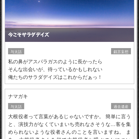
今こそサラダデイズ
与太話
戯言妄想
私の鼻がアスパラガスのように長かったら
そんな出会いが、待っているかもしれない
俺たちのサラダデイズはこれからだぁっ！
ナマガキ
与太話
過去遺産
大根役者って言葉があるじゃないですか。 簡単に言う
と、演技力がなくていまいち売れなさそうな…客を集
められないような役者さんのことを言いますね。 ま