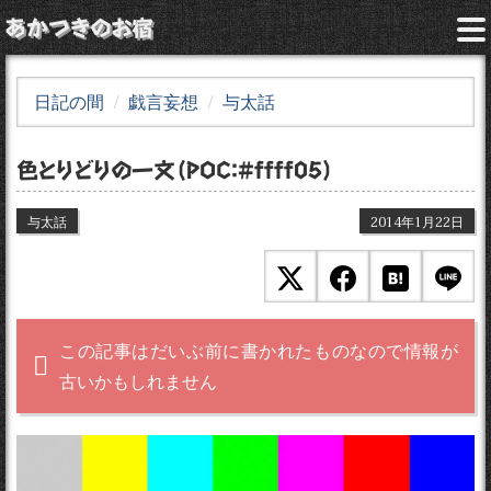
あかつきのお宿
日記の間
戯言妄想
与太話
色とりどりの一文（POC：#ffff05）
与太話
2014年1月22日
この記事はだいぶ前に書かれたものなので情報が
古いかもしれません