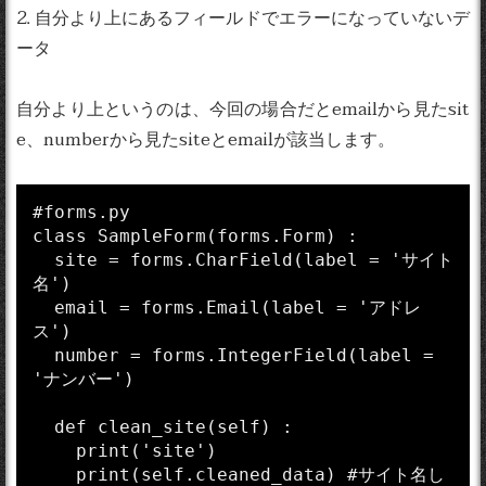
2. 自分より上にあるフィールドでエラーになっていないデ
ータ
自分より上というのは、今回の場合だとemailから見たsit
e、numberから見たsiteとemailが該当します。
#forms.py

class SampleForm(forms.Form) :

  site = forms.CharField(label = 'サイト
名')

  email = forms.Email(label = 'アドレ
ス')

  number = forms.IntegerField(label = 
'ナンバー')

  def clean_site(self) :

    print('site')

    print(self.cleaned_data) #サイト名し