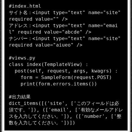
#index.html

サイト名：<input type="text" name="site" 
required value="" />

アドレス：<input type="text" name="emai
l" required value="abcde" />

ナンバー：<input type="text" name="site" 
required value="aiueo" />

#views.py

class index(TemplateView) :

  post(self, request, args, kwagrs) :

    form = SampleForm(request.POST)

    print(form.errors.items())

#出力結果

dict_items([('site', ['このフィールドは必
須です。']), (['email', ['有効なメールアドレ
スを入力してください。']), (['number', ['整