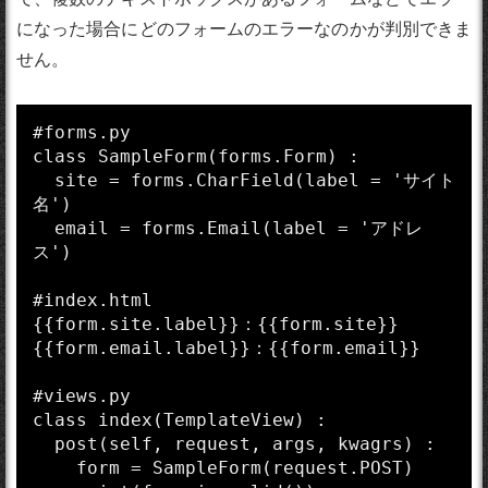
になった場合にどのフォームのエラーなのかが判別できま
せん。
#forms.py

class SampleForm(forms.Form) :

  site = forms.CharField(label = 'サイト
名')

  email = forms.Email(label = 'アドレ
ス')

#index.html

{{form.site.label}}：{{form.site}}

{{form.email.label}}：{{form.email}}

#views.py

class index(TemplateView) :

  post(self, request, args, kwagrs) :

    form = SampleForm(request.POST)
