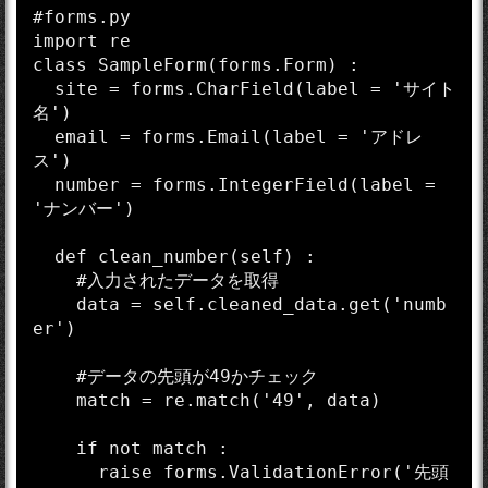
#forms.py

import re

class SampleForm(forms.Form) :

  site = forms.CharField(label = 'サイト
名')

  email = forms.Email(label = 'アドレ
ス')

  number = forms.IntegerField(label = 
'ナンバー')

  def clean_number(self) :

    #入力されたデータを取得

    data = self.cleaned_data.get('numb
er')

    #データの先頭が49かチェック

    match = re.match('49', data)

    if not match :

      raise forms.ValidationError('先頭