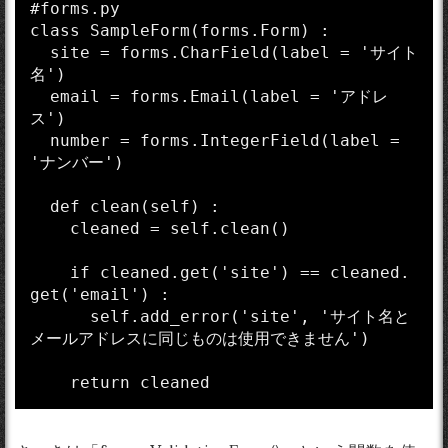
#forms.py

class SampleForm(forms.Form) :

  site = forms.CharField(label = 'サイト
名')

  email = forms.Email(label = 'アドレ
ス')

  number = forms.IntegerField(label = 
'ナンバー')

  def clean(self) :

    cleaned = self.clean()

    if cleaned.get('site') == cleaned.
get('email') :

      self.add_error('site', 'サイト名と
メールアドレスに同じものは使用できません')
