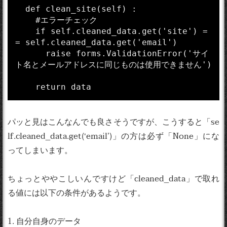
  def clean_site(self) :

    #エラーチェック

    if self.cleaned_data.get('site') =
= self.cleaned_data.get('email')

      raise forms.ValidationError('サイ
ト名とメールアドレスに同じものは使用できません')

パッと見はこんなんでも良さそうですが、こうすると「se
lf.cleaned_data.get(‘email’)」の方は必ず「None」にな
ってしまいます。
ちょっとややこしいんですけど「cleaned_data」で取れ
る値には以下の条件があるようです。
1. 自分自身のデータ