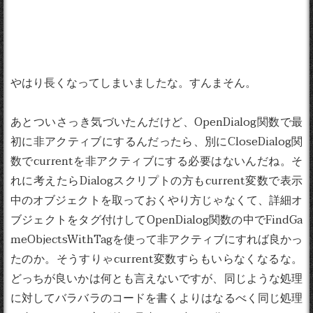
やはり長くなってしまいましたな。すんまそん。
あとついさっき気づいたんだけど、OpenDialog関数で最
初に非アクティブにするんだったら、別にCloseDialog関
数でcurrentを非アクティブにする必要はないんだね。そ
れに考えたらDialogスクリプトの方もcurrent変数で表示
中のオブジェクトを取っておくやり方じゃなくて、詳細オ
ブジェクトをタグ付けしてOpenDialog関数の中でFindGa
meObjectsWithTagを使って非アクティブにすれば良かっ
たのか。そうすりゃcurrent変数すらもいらなくなるな。
どっちが良いかは何とも言えないですが、同じような処理
に対してバラバラのコードを書くよりはなるべく同じ処理