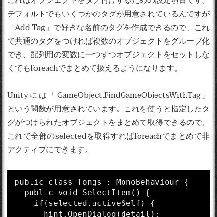
デフォルトでもいくつかのタグが用意されているんですが
「Add Tag」で好きな名前のタグを作成できるので、これ
で共通のタグをつければ複数のオブジェクトをグループ化
でき、配列用の変数に一つずつオブジェクトをセットしな
くてもforeachでまとめて扱えるようになります。
Unityには「GameObject.FindGameObjectsWithTag」
という関数が用意されています。これを使うと指定したタ
グがつけられたオブジェクトをまとめて取得できるので、
これで全部のselectedを取得すればforeachでまとめて非
アクティブにできます。
public class Tongs : MonoBehaviour {

  public void SelectItem() {

    if(selected.activeSelf) {

      hint.OpenDialog(detail);
