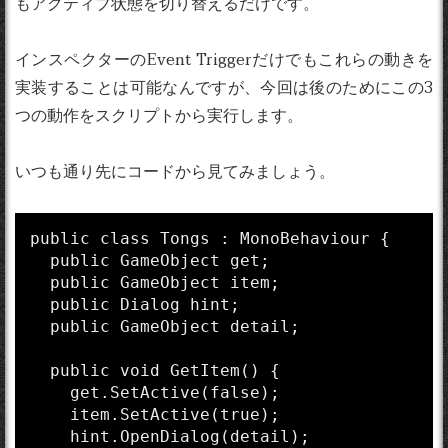
もアクティブ状態を切り替えるだけです。
インスペクターのEvent Triggerだけでもこれらの動きを
実装することは可能なんですが、今回は後のためにこの3
つの動作をスクリプトから実行します。
いつも通り先にコードから見てみましょう。
public class Tongs : MonoBehaviour {

  public GameObject get;

  public GameObject item;

  public Dialog hint;

  public GameObject detail;

  public void GetItem() {

    get.SetActive(false);

    item.SetActive(true);

    hint.OpenDialog(detail);
