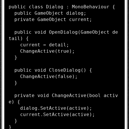
public class Dialog : MonoBehaviour {

  public GameObject dialog;

  private GameObject current;

  public void OpenDialog(GameObject de
tail) {

    current = detail;

    ChangeActive(true);

  }

  public void CloseDialog() {

    ChangeActive(false);

  }

  private void ChangeActive(bool activ
e) {

    dialog.SetActive(active);

    current.SetActive(active);  

  }

}