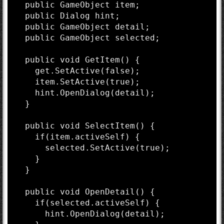
  public GameObject item;

  public Dialog hint;

  public GameObject detail;

  public GameObject selected;

  public void GetItem() {

    get.SetActive(false);

    item.SetActive(true);

    hint.OpenDialog(detail);

  }

  public void SelectItem() {

    if(item.activeSelf) {

      selected.SetActive(true);

    }

  }

  public void OpenDetail() {

    if(selected.activeSelf) {

      hint.OpenDialog(detail);
