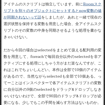
アイテムのスクリプトは独立しています。前に
Roomスク
リプトを別々のオブジェクトにセットするとnow変数の値
が同期されないって話
をしましたが、あれと一緒で現在の
選択状態を保持する変数を用意した場合、全アイテムスク
リプトのその変数の中身を同期させるような処理を書かな
きゃいけない。
だから今回の場合はselectedをまとめて扱える配列用の変
数を用意して、foreachで毎回自分以外のselectedを非ア
クティブにする処理にしちゃう方がまだ楽なんですが、こ
れはこれでちょいしんどい。本作は全部で10個のアイテム
があるので、当然ながらselectedも全部で10個ある。っ
てーことはインスペクターで各アイテムスクリプトの変数
に自分以外の9個のselectedをドラッグ&ドロップしなき
ゃいけないわけで、全部で90回のドラッグ&ドロップが必
要になる。少しでもこの手間を減らす方法はないものか。