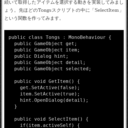
続いて取得したアイテムを選択する動きを実装してみまし
ょう。先ほどのTongsスクリプトの中に「SelectItem」
という関数を作ってみます。
public class Tongs : MonoBehaviour {

  public GameObject get;

  public GameObject item;

  public Dialog hint;

  public GameObject detail;

  public GameObject selected;

  public void GetItem() {

    get.SetActive(false);

    item.SetActive(true);

    hint.OpenDialog(detail);

  }

  public void SelectItem() {

    if(item.activeSelf) {
