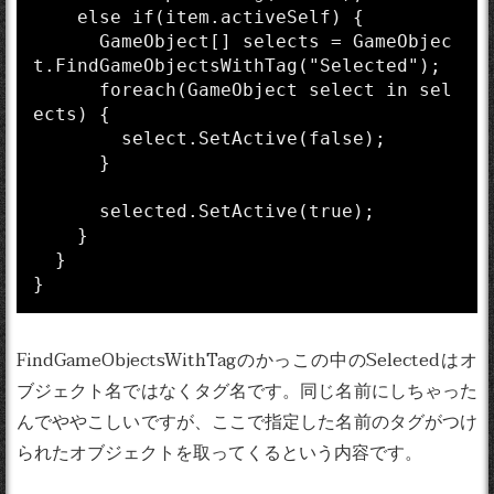
    else if(item.activeSelf) {

      GameObject[] selects = GameObjec
t.FindGameObjectsWithTag("Selected");

      foreach(GameObject select in sel
ects) {

        select.SetActive(false);

      }

      selected.SetActive(true);

    }

  }

}
FindGameObjectsWithTagのかっこの中のSelectedはオ
ブジェクト名ではなくタグ名です。同じ名前にしちゃった
んでややこしいですが、ここで指定した名前のタグがつけ
られたオブジェクトを取ってくるという内容です。