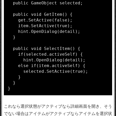
  public GameObject selected;

  public void GetItem() {

    get.SetActive(false);

    item.SetActive(true);

    hint.OpenDialog(detail);

  }

  public void SelectItem() {

    if(selected.activeSelf) {

      hint.OpenDialog(detail);

    else if(item.activeSelf) {

      selected.SetActive(true);

    }

  }

}
これなら選択状態がアクティブなら詳細画面を開き、そう
でない場合はアイテムがアクティブならアイテムを選択状