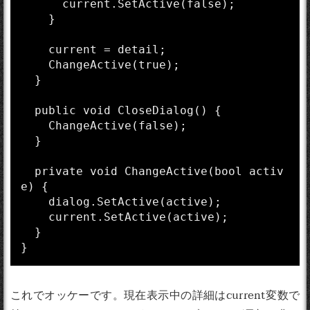
      current.SetActive(false);

    }

    current = detail;

    ChangeActive(true);

  }

  public void CloseDialog() {

    ChangeActive(false);

  }

  private void ChangeActive(bool activ
e) {

    dialog.SetActive(active);

    current.SetActive(active);  

  }

}
これでオッケーです。現在表示中の詳細はcurrent変数で