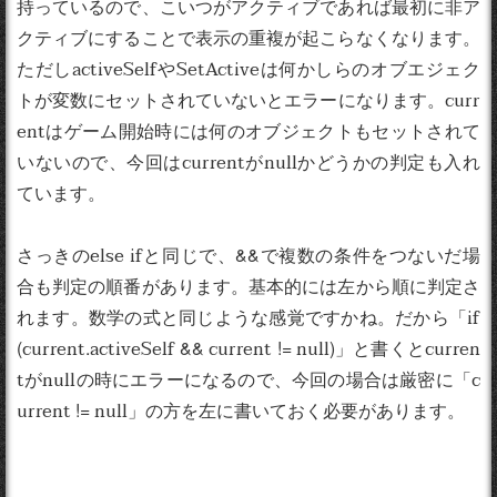
持っているので、こいつがアクティブであれば最初に非ア
クティブにすることで表示の重複が起こらなくなります。
ただしactiveSelfやSetActiveは何かしらのオブエジェク
トが変数にセットされていないとエラーになります。curr
entはゲーム開始時には何のオブジェクトもセットされて
いないので、今回はcurrentがnullかどうかの判定も入れ
ています。
さっきのelse ifと同じで、&&で複数の条件をつないだ場
合も判定の順番があります。基本的には左から順に判定さ
れます。数学の式と同じような感覚ですかね。だから「if
(current.activeSelf && current != null)」と書くとcurren
tがnullの時にエラーになるので、今回の場合は厳密に「c
urrent != null」の方を左に書いておく必要があります。