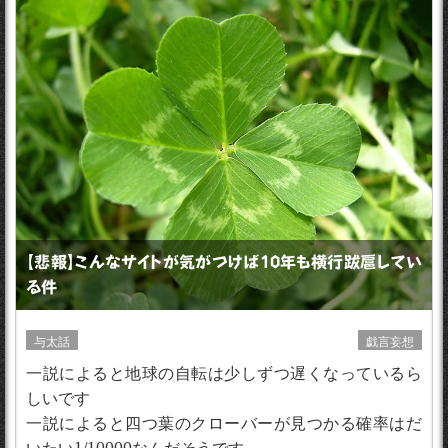
【悲報】こんなサイトが気がつけば10年も横行跋扈してい
る件
与太話
戯言妄想
一説によると地球の自転は少しずつ遅くなっているら
しいです
一説によると四つ葉のクローバーが見つかる確率はだ
いたい1/10000なんだそうです