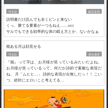
与太話
戯言妄想
説明書だけ読んでも全くピンと来ない
くっ、勝てる要素が一つもねえ……orz
サルでもできる効率的な体の鍛え方とか、ないかなぁ
能ある月は顔見せる
与太話
過去遺産
『能』って字は、お月様が笑っているみたいだよね。
お月様が笑っているって、何だか詩的で素敵な表現だ
ね。 月「ムヒヒ…」 詩的な表現が台無しだっ！！ こい
つ、絶対にエロいこと考えてる…