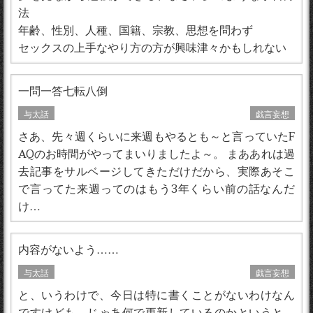
法
年齢、性別、人種、国籍、宗教、思想を問わず
セックスの上手なやり方の方が興味津々かもしれない
一問一答七転八倒
与太話
戯言妄想
さあ、先々週くらいに来週もやるとも～と言っていたF
AQのお時間がやってまいりましたよ～。 まああれは過
去記事をサルベージしてきただけだから、実際あそこ
で言ってた来週ってのはもう3年くらい前の話なんだ
け…
内容がないよう……
与太話
戯言妄想
と、いうわけで、今日は特に書くことがないわけなん
ですけども、じゃあ何で更新しているのかというと、