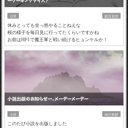
ーワーキングデイズ？
日常
戯言妄想
休みとっても全っ然やることねえな
桜の様子を毎日見に行ってたくらいですかね
お前はHP1で魔王軍と戦い続けるヒュンケルか！
小説出版のお知らせー。メーデーメーデー
小説
紹介挨拶
このたび小説を出版しました