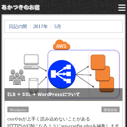
あかつきのお宿
日記の間
2017年
5月
ELB + SSL + WordPressについて
Wordpress
開発技術
cssやjsが上手く読み込めないことがある
HTTPSがONになるようにwp-config.phpを編集します