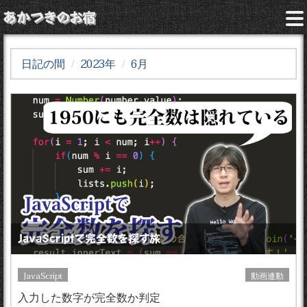
あかつきのお宿
日記の間
2023年
6月
JavaScriptで完全数を探す旅
JavaScript
動画連動
入力した数字が完全数か判定