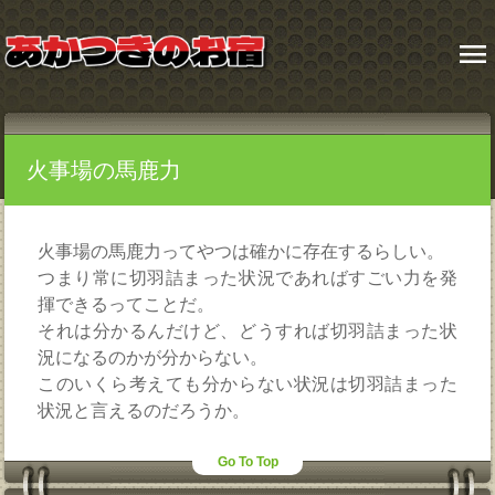
menu
火事場の馬鹿力
火事場の馬鹿力ってやつは確かに存在するらしい。
つまり常に切羽詰まった状況であればすごい力を発
揮できるってことだ。
それは分かるんだけど、どうすれば切羽詰まった状
況になるのかが分からない。
このいくら考えても分からない状況は切羽詰まった
状況と言えるのだろうか。
Go To Top