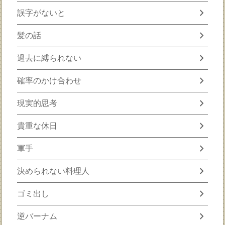
chevron_right
誤字がないと
chevron_right
髪の話
chevron_right
過去に縛られない
chevron_right
確率のかけ合わせ
chevron_right
現実的思考
chevron_right
貴重な休日
chevron_right
軍手
chevron_right
決められない料理人
chevron_right
ゴミ出し
chevron_right
逆バーナム