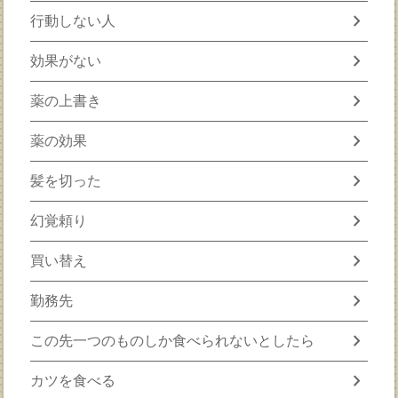
chevron_right
行動しない人
chevron_right
効果がない
chevron_right
薬の上書き
chevron_right
薬の効果
chevron_right
髪を切った
chevron_right
幻覚頼り
chevron_right
買い替え
chevron_right
勤務先
chevron_right
この先一つのものしか食べられないとしたら
chevron_right
カツを食べる