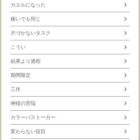
chevron_right
カエルになった
chevron_right
稼いでも同じ
chevron_right
片づかないタスク
chevron_right
こうい
chevron_right
結果より過程
chevron_right
期間限定
chevron_right
工作
chevron_right
神様の苦悩
chevron_right
カラーバストーカー
chevron_right
変わらない役目