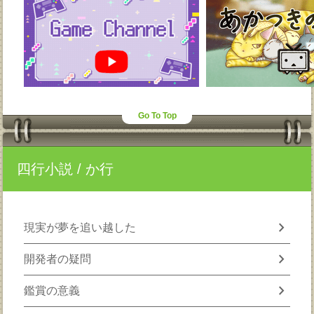
Go To Top
四行小説
/ か行
chevron_right
現実が夢を追い越した
chevron_right
開発者の疑問
chevron_right
鑑賞の意義