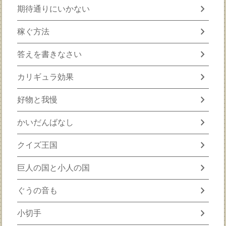
chevron_right
期待通りにいかない
chevron_right
稼ぐ方法
chevron_right
答えを書きなさい
chevron_right
カリギュラ効果
chevron_right
好物と我慢
chevron_right
かいだんばなし
chevron_right
クイズ王国
chevron_right
巨人の国と小人の国
chevron_right
ぐうの音も
chevron_right
小切手