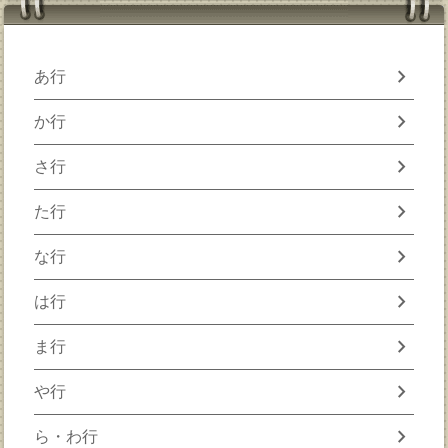
chevron_right
あ行
chevron_right
か行
chevron_right
さ行
chevron_right
た行
chevron_right
な行
chevron_right
は行
chevron_right
ま行
chevron_right
や行
chevron_right
ら・わ行