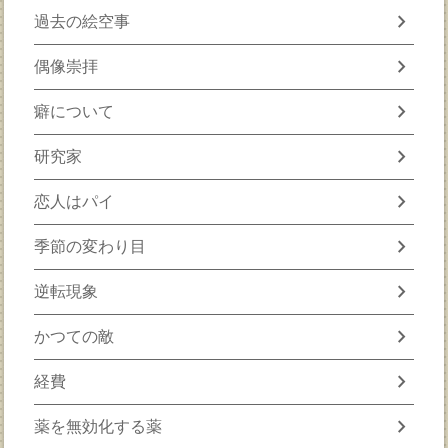
chevron_right
過去の絵空事
chevron_right
偶像崇拝
chevron_right
癖について
chevron_right
研究家
chevron_right
恋人はパイ
chevron_right
季節の変わり目
chevron_right
逆転現象
chevron_right
かつての敵
chevron_right
経費
chevron_right
薬を無効化する薬