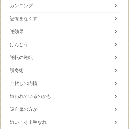
chevron_right
カンニング
chevron_right
記憶をなくす
chevron_right
逆効果
chevron_right
げんどう
chevron_right
逆転の逆転
chevron_right
護身術
chevron_right
金貸しの内情
chevron_right
嫌われているのかも
chevron_right
吸血鬼の方が
chevron_right
嫌いこそ上手なれ