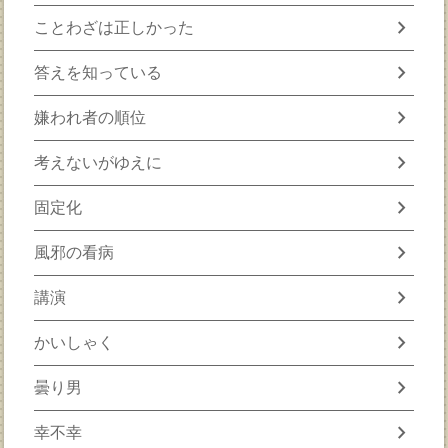
chevron_right
ことわざは正しかった
chevron_right
答えを知っている
chevron_right
嫌われ者の順位
chevron_right
考えないがゆえに
chevron_right
固定化
chevron_right
風邪の看病
chevron_right
講演
chevron_right
かいしゃく
chevron_right
曇り男
chevron_right
幸不幸