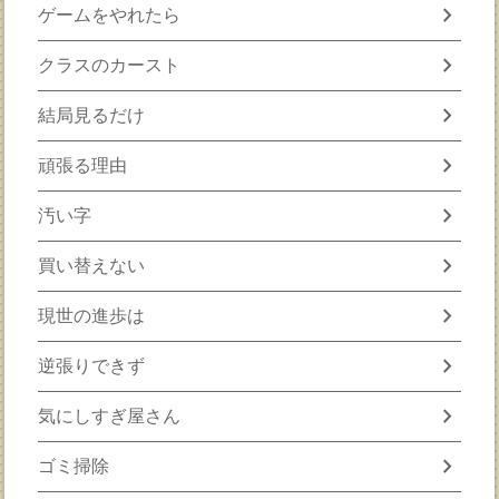
chevron_right
ゲームをやれたら
chevron_right
クラスのカースト
chevron_right
結局見るだけ
chevron_right
頑張る理由
chevron_right
汚い字
chevron_right
買い替えない
chevron_right
現世の進歩は
chevron_right
逆張りできず
chevron_right
気にしすぎ屋さん
chevron_right
ゴミ掃除