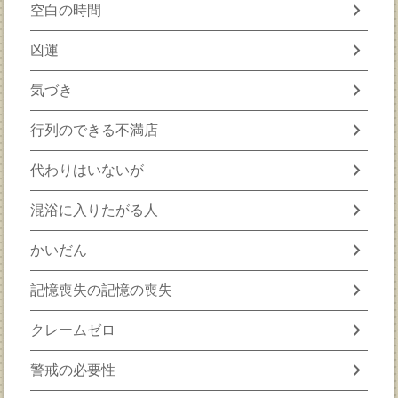
chevron_right
空白の時間
chevron_right
凶運
chevron_right
気づき
chevron_right
行列のできる不満店
chevron_right
代わりはいないが
chevron_right
混浴に入りたがる人
chevron_right
かいだん
chevron_right
記憶喪失の記憶の喪失
chevron_right
クレームゼロ
chevron_right
警戒の必要性