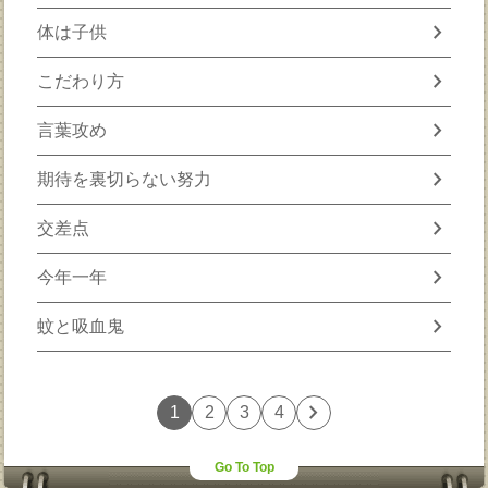
chevron_right
体は子供
chevron_right
こだわり方
chevron_right
言葉攻め
chevron_right
期待を裏切らない努力
chevron_right
交差点
chevron_right
今年一年
chevron_right
蚊と吸血鬼
chevron_right
1
2
3
4
Go To Top