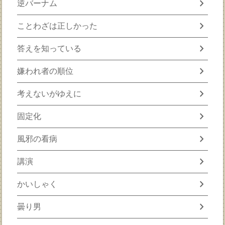
chevron_right
逆バーナム
chevron_right
ことわざは正しかった
chevron_right
答えを知っている
chevron_right
嫌われ者の順位
chevron_right
考えないがゆえに
chevron_right
固定化
chevron_right
風邪の看病
chevron_right
講演
chevron_right
かいしゃく
chevron_right
曇り男