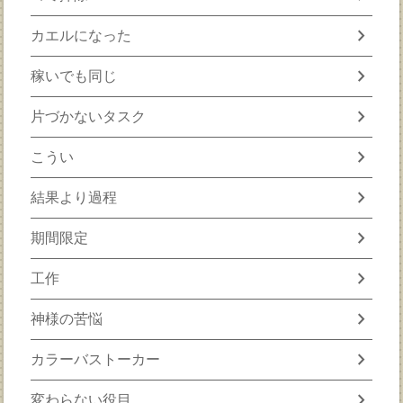
chevron_right
カエルになった
chevron_right
稼いでも同じ
chevron_right
片づかないタスク
chevron_right
こうい
chevron_right
結果より過程
chevron_right
期間限定
chevron_right
工作
chevron_right
神様の苦悩
chevron_right
カラーバストーカー
chevron_right
変わらない役目