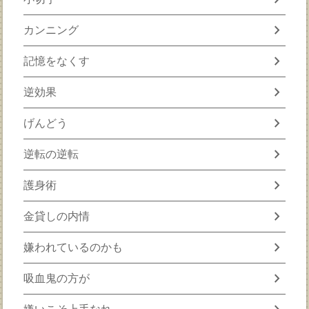
chevron_right
カンニング
chevron_right
記憶をなくす
chevron_right
逆効果
chevron_right
げんどう
chevron_right
逆転の逆転
chevron_right
護身術
chevron_right
金貸しの内情
chevron_right
嫌われているのかも
chevron_right
吸血鬼の方が