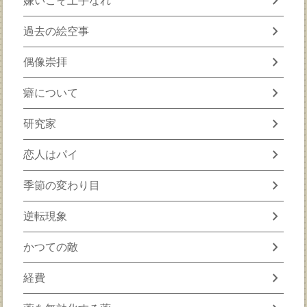
chevron_right
嫌いこそ上手なれ
chevron_right
過去の絵空事
chevron_right
偶像崇拝
chevron_right
癖について
chevron_right
研究家
chevron_right
恋人はパイ
chevron_right
季節の変わり目
chevron_right
逆転現象
chevron_right
かつての敵
chevron_right
経費