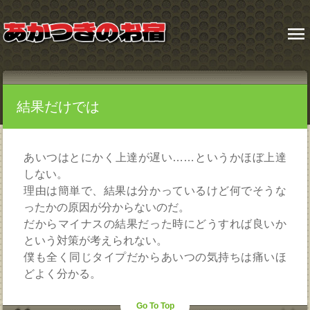
menu
結果だけでは
あいつはとにかく上達が遅い……というかほぼ上達
しない。
理由は簡単で、結果は分かっているけど何でそうな
ったかの原因が分からないのだ。
だからマイナスの結果だった時にどうすれば良いか
という対策が考えられない。
僕も全く同じタイプだからあいつの気持ちは痛いほ
どよく分かる。
Go To Top