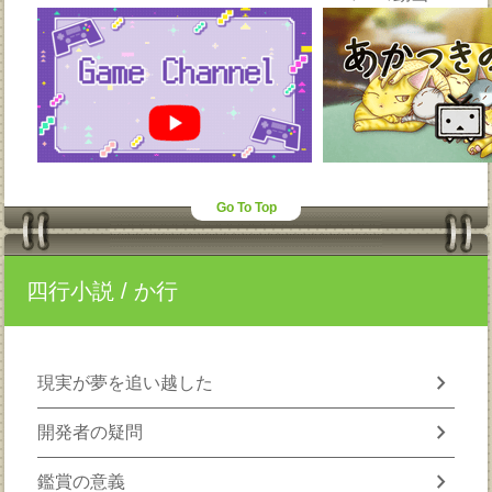
Go To Top
四行小説
/ か行
chevron_right
現実が夢を追い越した
chevron_right
開発者の疑問
chevron_right
鑑賞の意義