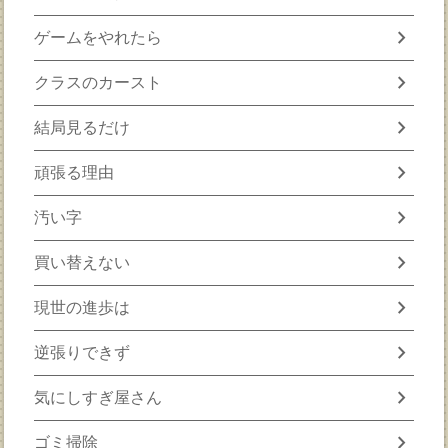
chevron_right
ゲームをやれたら
chevron_right
クラスのカースト
chevron_right
結局見るだけ
chevron_right
頑張る理由
chevron_right
汚い字
chevron_right
買い替えない
chevron_right
現世の進歩は
chevron_right
逆張りできず
chevron_right
気にしすぎ屋さん
chevron_right
ゴミ掃除