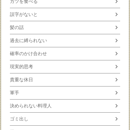
chevron_right
カツを食べる
chevron_right
誤字がないと
chevron_right
髪の話
chevron_right
過去に縛られない
chevron_right
確率のかけ合わせ
chevron_right
現実的思考
chevron_right
貴重な休日
chevron_right
軍手
chevron_right
決められない料理人
chevron_right
ゴミ出し