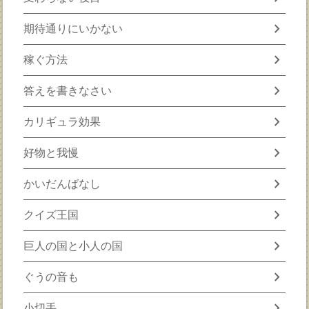
chevron_right
期待通りにいかない
chevron_right
稼ぐ方法
chevron_right
答えを書きなさい
chevron_right
カリギュラ効果
chevron_right
好物と我慢
chevron_right
かいだんばなし
chevron_right
クイズ王国
chevron_right
巨人の国と小人の国
chevron_right
ぐうの音も
chevron_right
小切手