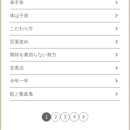
chevron_right
幸不幸
chevron_right
体は子供
chevron_right
こだわり方
chevron_right
言葉攻め
chevron_right
期待を裏切らない努力
chevron_right
交差点
chevron_right
今年一年
chevron_right
蚊と吸血鬼
chevron_right
1
2
3
4