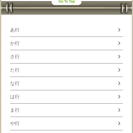
Go To Top
chevron_right
あ行
chevron_right
か行
chevron_right
さ行
chevron_right
た行
chevron_right
な行
chevron_right
は行
chevron_right
ま行
chevron_right
や行