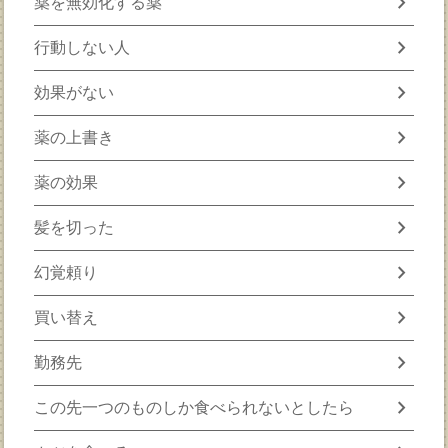
chevron_right
薬を無効化する薬
chevron_right
行動しない人
chevron_right
効果がない
chevron_right
薬の上書き
chevron_right
薬の効果
chevron_right
髪を切った
chevron_right
幻覚頼り
chevron_right
買い替え
chevron_right
勤務先
chevron_right
この先一つのものしか食べられないとしたら