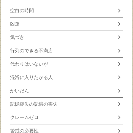
chevron_right
空白の時間
chevron_right
凶運
chevron_right
気づき
chevron_right
行列のできる不満店
chevron_right
代わりはいないが
chevron_right
混浴に入りたがる人
chevron_right
かいだん
chevron_right
記憶喪失の記憶の喪失
chevron_right
クレームゼロ
chevron_right
警戒の必要性