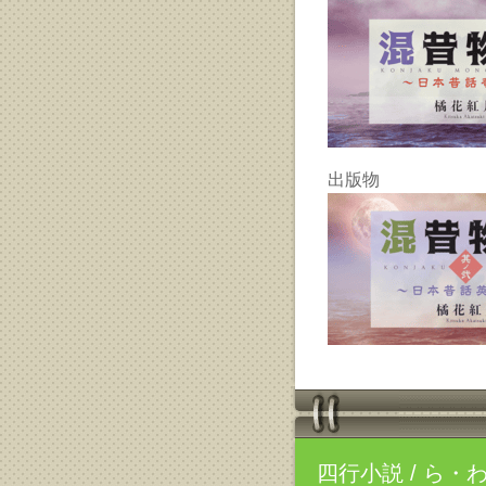
出版物
四行小説
/ ら・