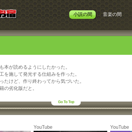
小説の間
音楽の間
も本が読めるようにしたかった。
工を施して発光する仕組みを作った。
ったけど、作り終わってから気づいた。
籍の劣化版だと。
Go To Top
YouTube
YouTube