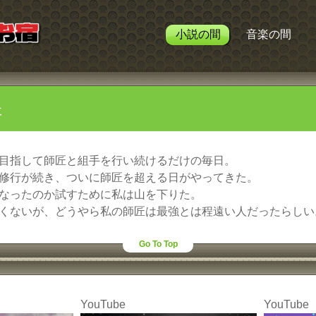
小説の間
音楽の間
た
目指して師匠と組手を行い続けるだけの毎日。
修行が続き、ついに師匠を超える日がやってきた。
なったのか試すために私は山を下りた。
くないが、どうやら私の師匠は最強とは程遠い人だったらしい
Go To Top
YouTube
YouTube