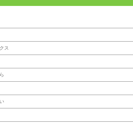
クス
ら
い