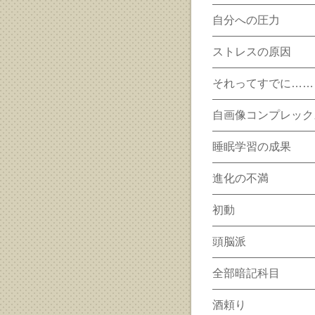
自分への圧力
ストレスの原因
それってすでに……
自画像コンプレック
睡眠学習の成果
進化の不満
初動
頭脳派
全部暗記科目
酒頼り