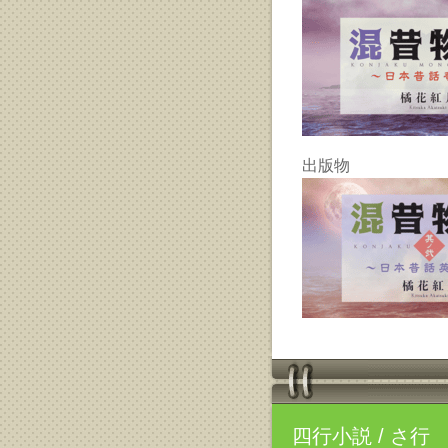
出版物
四行小説
/ さ行