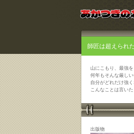
師匠は超えられ
山にこもり、最強を
何年もそんな厳しい
自分がどれだけ強く
こんなことは言いた
出版物