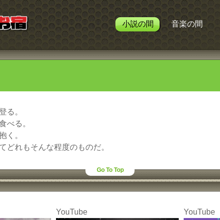
小説の間
音楽の間
登る。
食べる。
抱く。
てどれもそんな程度のものだ。
Go To Top
YouTube
YouTube