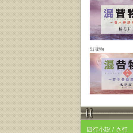
出版物
四行小説
/ さ行