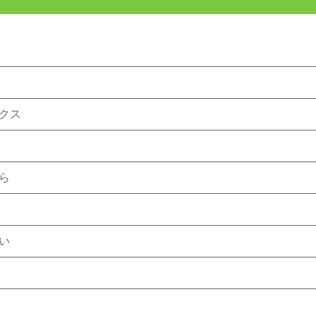
クス
ら
い