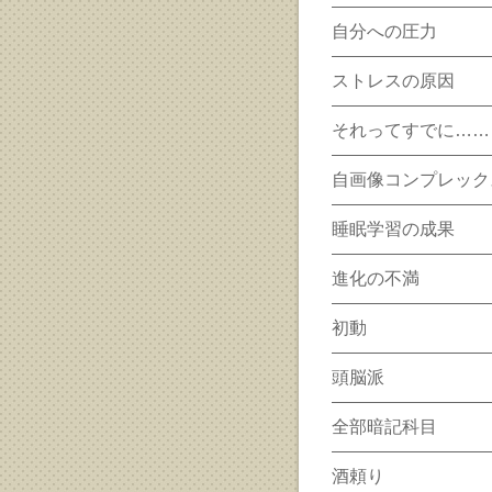
自分への圧力
ストレスの原因
それってすでに……
自画像コンプレック
睡眠学習の成果
進化の不満
初動
頭脳派
全部暗記科目
酒頼り