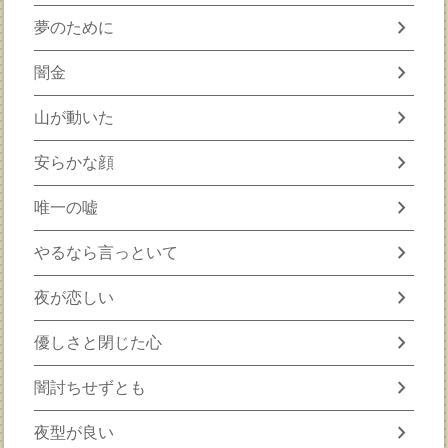
chevron_right
夢のために
chevron_right
闇金
chevron_right
山が動いた
chevron_right
安らかな顔
chevron_right
唯一の嘘
chevron_right
やるなら言っといて
chevron_right
夜が恋しい
chevron_right
優しさと閉じた心
chevron_right
闇討ちせずとも
chevron_right
夜型が良い