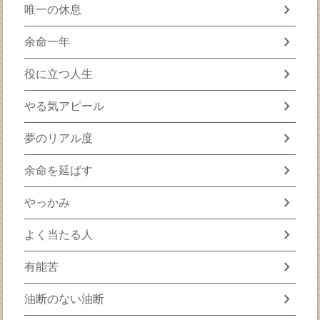
chevron_right
唯一の休息
chevron_right
余命一年
chevron_right
役に立つ人生
chevron_right
やる気アピール
chevron_right
夢のリアル度
chevron_right
余命を延ばす
chevron_right
やっかみ
chevron_right
よく当たる人
chevron_right
有能苦
chevron_right
油断のない油断