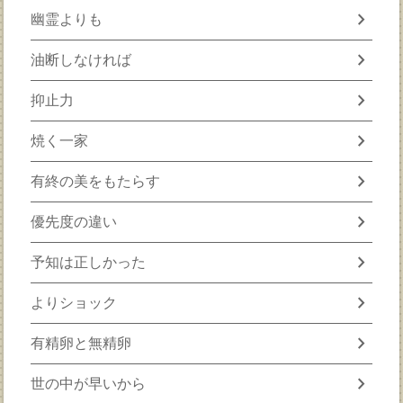
chevron_right
幽霊よりも
chevron_right
油断しなければ
chevron_right
抑止力
chevron_right
焼く一家
chevron_right
有終の美をもたらす
chevron_right
優先度の違い
chevron_right
予知は正しかった
chevron_right
よりショック
chevron_right
有精卵と無精卵
chevron_right
世の中が早いから