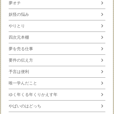
chevron_right
夢オチ
chevron_right
妖怪の悩み
chevron_right
やりとり
chevron_right
四次元本棚
chevron_right
夢を売る仕事
chevron_right
要件の伝え方
chevron_right
予言は便利
chevron_right
唯一学んだこと
chevron_right
ゆく年くる年くりかえす年
chevron_right
やばいのはどっち