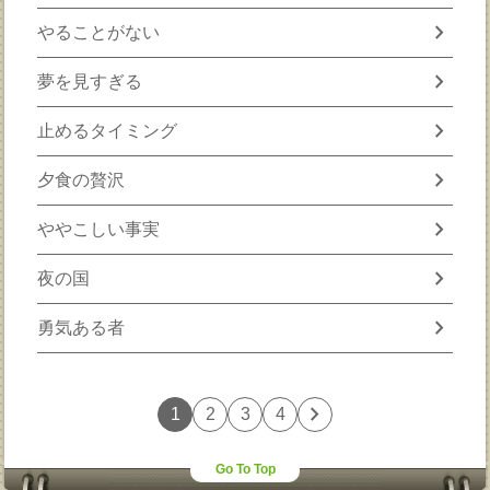
chevron_right
やることがない
chevron_right
夢を見すぎる
chevron_right
止めるタイミング
chevron_right
夕食の贅沢
chevron_right
ややこしい事実
chevron_right
夜の国
chevron_right
勇気ある者
chevron_right
1
2
3
4
Go To Top