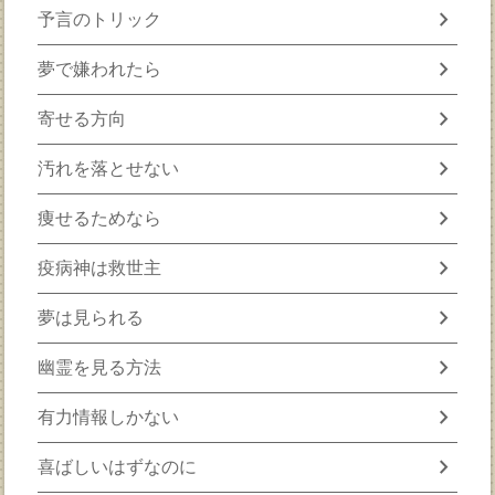
chevron_right
予言のトリック
chevron_right
夢で嫌われたら
chevron_right
寄せる方向
chevron_right
汚れを落とせない
chevron_right
痩せるためなら
chevron_right
疫病神は救世主
chevron_right
夢は見られる
chevron_right
幽霊を見る方法
chevron_right
有力情報しかない
chevron_right
喜ばしいはずなのに