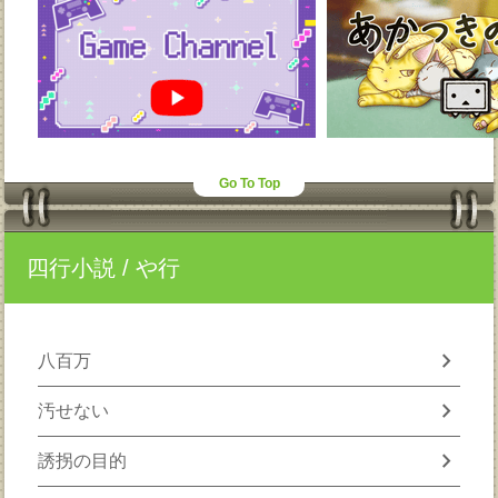
Go To Top
四行小説
/ や行
chevron_right
八百万
chevron_right
汚せない
chevron_right
誘拐の目的