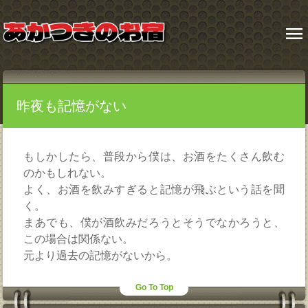
menu
昨夜も記憶がない
もしかしたら、普段から僕は、お酒をたくさん飲む
のかもしれない。
よく、お酒を飲みすぎると記憶が飛ぶという話を聞
く。
まあでも、僕が酒飲みだろうとそうでなかろうと、
この場合は関係ない。
元より過去の記憶がないから。
Go To Top