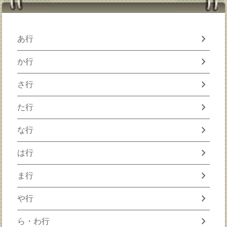
chevron_right
あ行
chevron_right
か行
chevron_right
さ行
chevron_right
た行
chevron_right
な行
chevron_right
は行
chevron_right
ま行
chevron_right
や行
chevron_right
ら・わ行