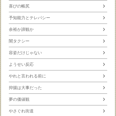
chevron_right
喜びの帳尻
chevron_right
予知能力とテレパシー
chevron_right
余裕か諦観か
chevron_right
闇タクシー
chevron_right
容姿だけじゃない
chevron_right
ようせい反応
chevron_right
やれと言われる前に
chevron_right
抑揚は大事だった
chevron_right
夢の価値観
chevron_right
やさぐれ街道