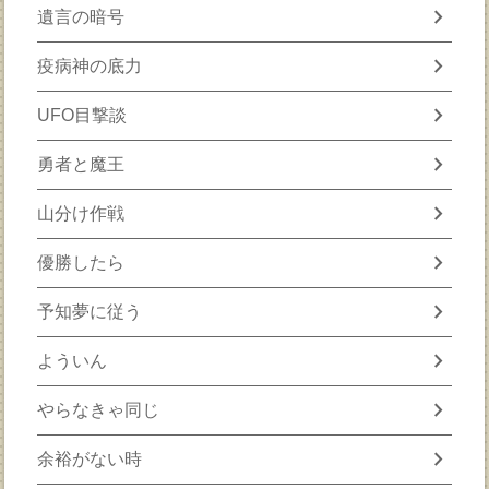
chevron_right
遺言の暗号
chevron_right
疫病神の底力
chevron_right
UFO目撃談
chevron_right
勇者と魔王
chevron_right
山分け作戦
chevron_right
優勝したら
chevron_right
予知夢に従う
chevron_right
よういん
chevron_right
やらなきゃ同じ
chevron_right
余裕がない時