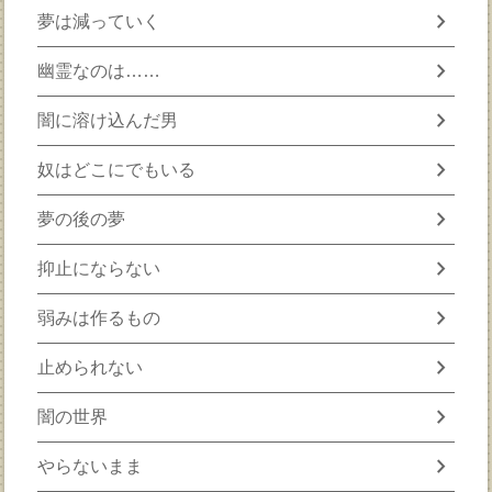
chevron_right
夢は減っていく
chevron_right
幽霊なのは……
chevron_right
闇に溶け込んだ男
chevron_right
奴はどこにでもいる
chevron_right
夢の後の夢
chevron_right
抑止にならない
chevron_right
弱みは作るもの
chevron_right
止められない
chevron_right
闇の世界
chevron_right
やらないまま