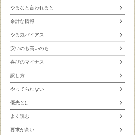
chevron_right
やるなと言われると
chevron_right
余計な情報
chevron_right
やる気バイアス
chevron_right
安いのも高いのも
chevron_right
喜びのマイナス
chevron_right
訳し方
chevron_right
やってられない
chevron_right
優先とは
chevron_right
よく読む
chevron_right
要求が高い