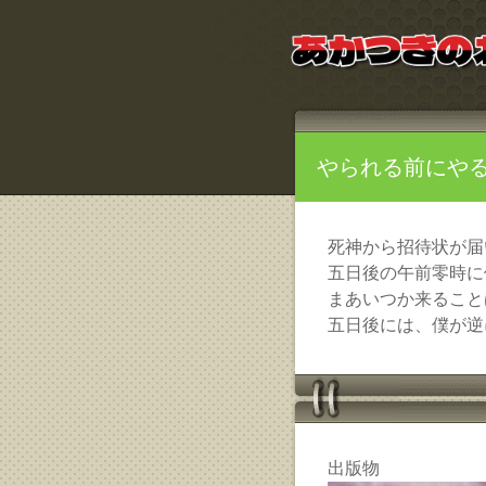
やられる前にや
死神から招待状が届
五日後の午前零時に
まあいつか来ること
五日後には、僕が逆
出版物