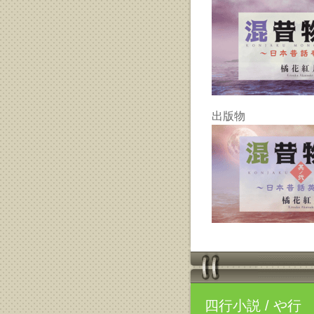
出版物
四行小説
/ や行