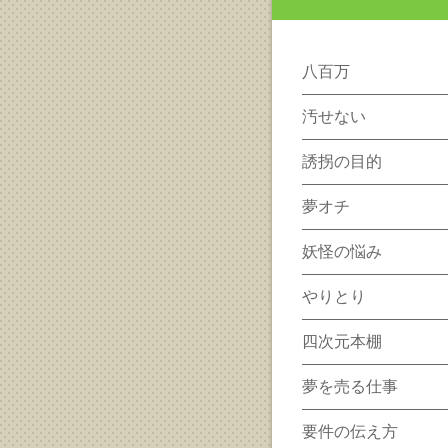
八百万
汚せない
誘拐の目的
夢オチ
妖怪の悩み
やりとり
四次元本棚
夢を売る仕事
要件の伝え方