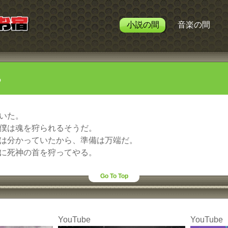
小説の間
音楽の間
る
いた。
僕は魂を狩られるそうだ。
は分かっていたから、準備は万端だ。
に死神の首を狩ってやる。
Go To Top
YouTube
YouTube