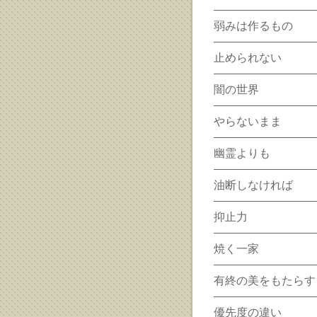
弱みは作るもの
止められない
闇の世界
やらないまま
幽霊よりも
油断しなければ
抑止力
焼く一家
有終の美をもたらす
優先度の違い