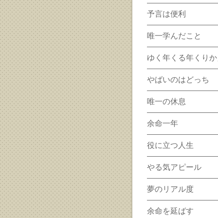
予言は便利
唯一学んだこと
ゆく年くる年くりか
やばいのはどっち
唯一の休息
余命一年
役に立つ人生
やる気アピール
夢のリアル度
余命を延ばす