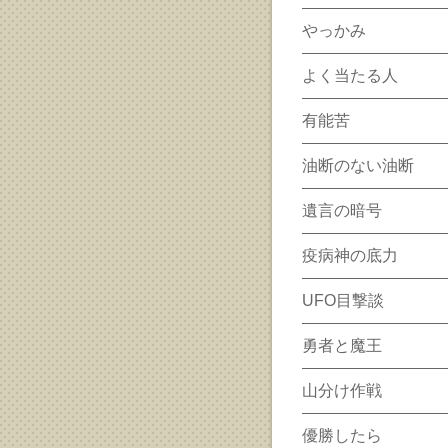
やっかみ
よく当たる人
有能苦
油断のない油断
遺言の暗号
疫病神の底力
UFO目撃談
勇者と魔王
山分け作戦
優勝したら