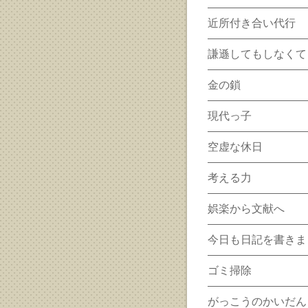
近所付き合い代行
謙遜してもしなくて
金の鎖
現代っ子
空虚な休日
考える力
娯楽から文献へ
今日も日記を書きま
ゴミ掃除
がっこうのかいだん