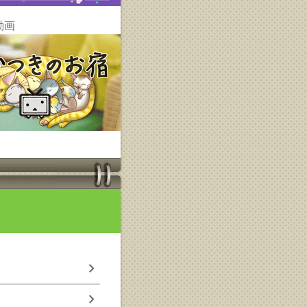
動画
chevron_right
chevron_right