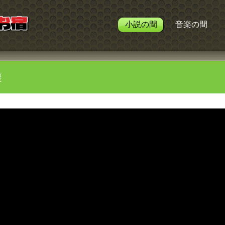
小説の間
音楽の間
遷