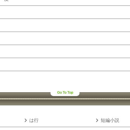
Go To Top
chevron_right
chevron_right
は行
短編小説