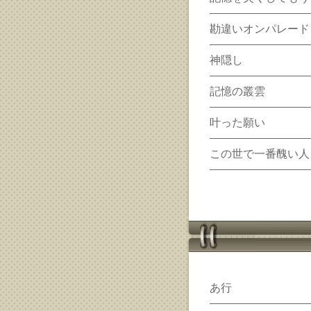
勘違いオンパレード
神隠し
記憶の叢雲
叶った願い
この世で一番醜い人
あ行