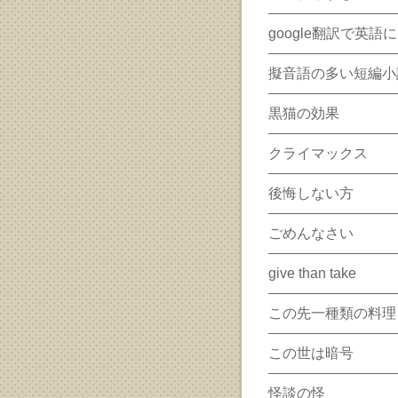
google翻訳で英
擬音語の多い短編小
黒猫の効果
クライマックス
後悔しない方
ごめんなさい
give than take
この先一種類の料理
この世は暗号
怪談の怪