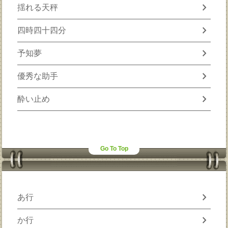
chevron_right
揺れる天秤
chevron_right
四時四十四分
chevron_right
予知夢
chevron_right
優秀な助手
chevron_right
酔い止め
Go To Top
chevron_right
あ行
chevron_right
か行