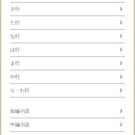
chevron_right
さ行
chevron_right
た行
chevron_right
な行
chevron_right
は行
chevron_right
ま行
chevron_right
や行
chevron_right
ら・わ行
chevron_right
短編小説
chevron_right
中編小説