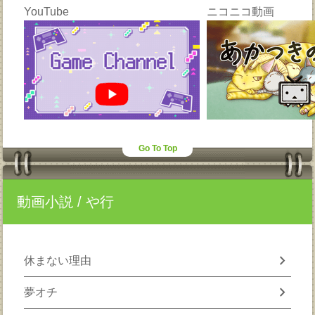
YouTube
ニコニコ動画
Go To Top
動画小説
/ や行
chevron_right
休まない理由
chevron_right
夢オチ