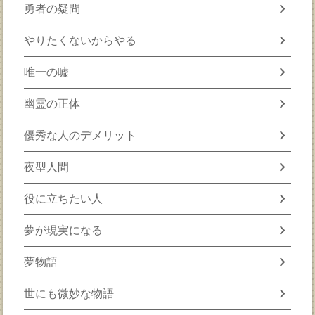
chevron_right
勇者の疑問
chevron_right
やりたくないからやる
chevron_right
唯一の嘘
chevron_right
幽霊の正体
chevron_right
優秀な人のデメリット
chevron_right
夜型人間
chevron_right
役に立ちたい人
chevron_right
夢が現実になる
chevron_right
夢物語
chevron_right
世にも微妙な物語