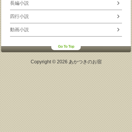
chevron_right
長編小説
chevron_right
四行小説
chevron_right
動画小説
Go To Top
Copyright © 2026 あかつきのお宿