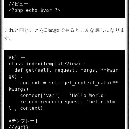
//ビュー

これと同じことをDjangoでやるとこんな感じになりま
す。
#ビュー

class index(TemplateView) :

  def get(self, request, *args, **kwar
gs) :

    context = self.get_context_data(**
kwargs)

    context['var'] = 'Hello World'

    return render(request, 'hello.htm
l', context)

#テンプレート
