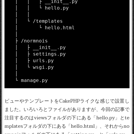
  │   │   ├ __init__.py 

  │   │   └ hello.py

  │   │    

  │   └ /templates

  │       └ hello.html

  │

  ├ /normnois

  │   ├ __init__.py

  │   ├ settings.py

  │   ├ urls.py

  │   └ wsgi.py

  │

ビューやテンプレートをCakePHPライクな感じで設置し
ました。いろいろとファイルがありますが、今回の記事で
注目するのはviewsフォルダの下にある「hello.py」とte
mplatesフォルダの下にある「hello.html」、それからno