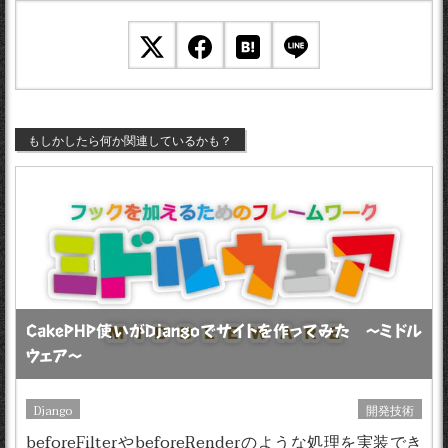
もしかしたら何か関連しているかも？
CakePHP使いがDjangoでサイトを作ってみた 〜ミドル
ウェア〜
Django
開発技術
beforeFilterやbeforeRenderのような処理を実装でき