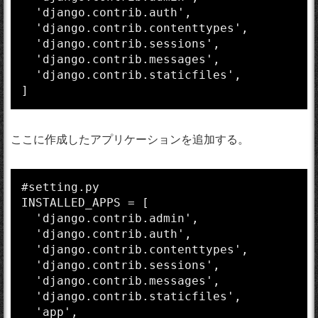
  'django.contrib.auth',

  'django.contrib.contenttypes',

  'django.contrib.sessions',

  'django.contrib.messages',

  'django.contrib.staticfiles',

]
ここに作成したアプリケーションを追加する。
#setting.py

INSTALLED_APPS = [

  'django.contrib.admin',

  'django.contrib.auth',

  'django.contrib.contenttypes',

  'django.contrib.sessions',

  'django.contrib.messages',

  'django.contrib.staticfiles',

  'app',
