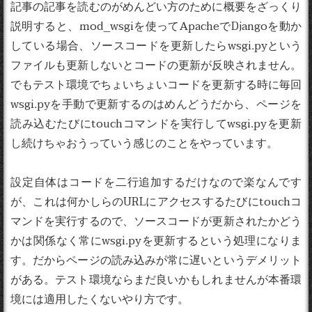
記事の記事を読むのがめんどい方のために概要をざっくり
説明すると、mod_wsgiを使ってApacheでDjangoを動か
している場合、ソースコードを更新したらwsgi.pyという
ファイルも更新しないとコードの更新が反映されません。
でもテスト環境でちょいちょいコードを更新する時に毎回
wsgi.pyを手動で更新するのはめんどうだから、ページを
読み込むたびにtouchコマンドを実行してwsgi.pyを更新
し続けちゃおうっていう感じのことをやっています。
設定自体はコードを二行追加するだけなので楽なんです
が、これは何かしらのURLにアクセスするたびにtouchコ
マンドを実行するので、ソースコードが更新されたかどう
かは関係なく常にwsgi.pyを更新するという処理になりま
す。だからページの読み込みが常に遅いというデメリット
がある。テスト環境ならまだ良いかもしれませんが本番環
境には適用したくないやり方です。