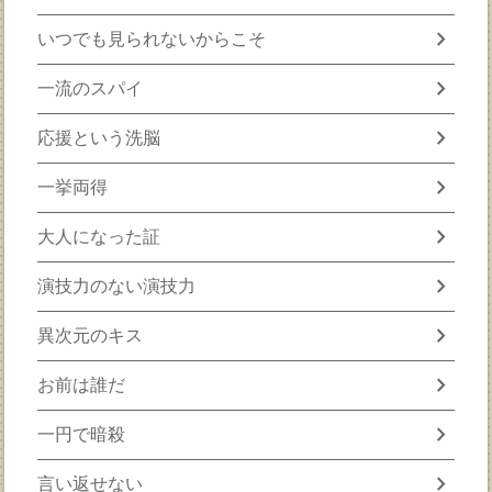
chevron_right
いつでも見られないからこそ
chevron_right
一流のスパイ
chevron_right
応援という洗脳
chevron_right
一挙両得
chevron_right
大人になった証
chevron_right
演技力のない演技力
chevron_right
異次元のキス
chevron_right
お前は誰だ
chevron_right
一円で暗殺
chevron_right
言い返せない