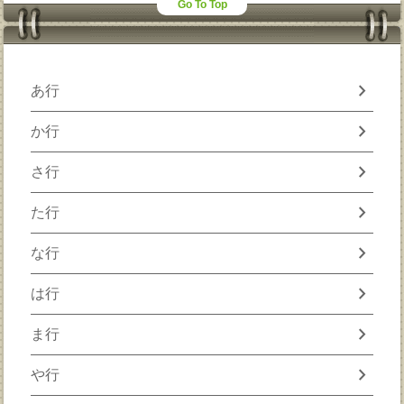
Go To Top
chevron_right
あ行
chevron_right
か行
chevron_right
さ行
chevron_right
た行
chevron_right
な行
chevron_right
は行
chevron_right
ま行
chevron_right
や行