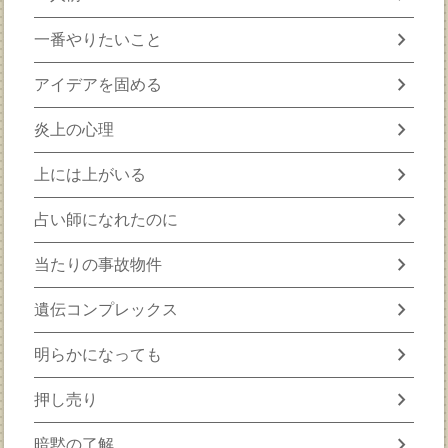
chevron_right
一番やりたいこと
chevron_right
アイデアを固める
chevron_right
炎上の心理
chevron_right
上には上がいる
chevron_right
占い師になれたのに
chevron_right
当たりの事故物件
chevron_right
遺伝コンプレックス
chevron_right
明らかになっても
chevron_right
押し売り
chevron_right
暗黙の了解