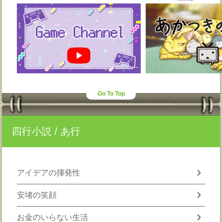
Go To Top
四行小説
/ あ行
chevron_right
アイデアの揮発性
chevron_right
安堵の笑顔
chevron_right
お金のいらない生活