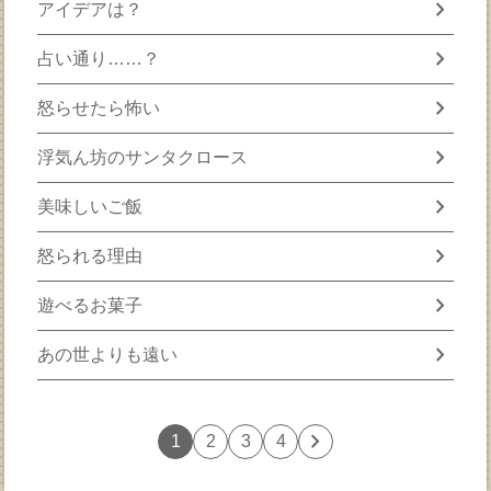
chevron_right
アイデアは？
chevron_right
占い通り……？
chevron_right
怒らせたら怖い
chevron_right
浮気ん坊のサンタクロース
chevron_right
美味しいご飯
chevron_right
怒られる理由
chevron_right
遊べるお菓子
chevron_right
あの世よりも遠い
chevron_right
1
2
3
4