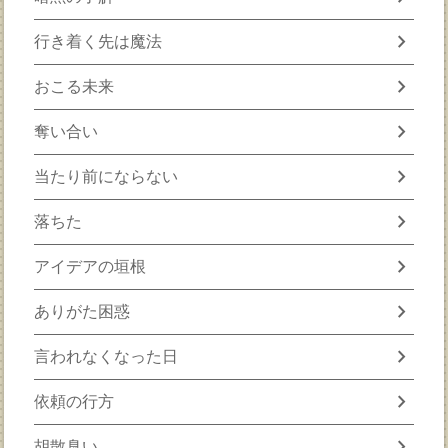
chevron_right
行き着く先は魔法
chevron_right
おこる未来
chevron_right
奪い合い
chevron_right
当たり前にならない
chevron_right
落ちた
chevron_right
アイデアの垣根
chevron_right
ありがた困惑
chevron_right
言われなくなった日
chevron_right
依頼の行方
chevron_right
胡散臭い