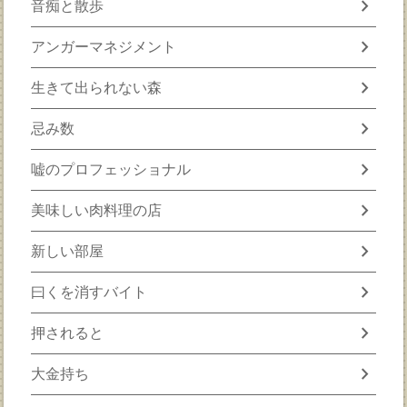
chevron_right
音痴と散歩
chevron_right
アンガーマネジメント
chevron_right
生きて出られない森
chevron_right
忌み数
chevron_right
嘘のプロフェッショナル
chevron_right
美味しい肉料理の店
chevron_right
新しい部屋
chevron_right
曰くを消すバイト
chevron_right
押されると
chevron_right
大金持ち