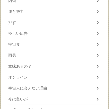
chevron_right
因習
chevron_right
運と努力
chevron_right
押す
chevron_right
怪しい広告
chevron_right
宇宙食
chevron_right
雨男
chevron_right
意味あるの？
chevron_right
オンライン
chevron_right
宇宙人に会えない理由
chevron_right
今は良いが