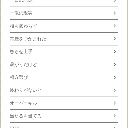
chevron_right
一日の記憶
chevron_right
一億の現実
chevron_right
相も変わらず
chevron_right
胃袋をつかまれた
chevron_right
怒らせ上手
chevron_right
暑がりだけど
chevron_right
相方選び
chevron_right
終わりがないと
chevron_right
オーバーキル
chevron_right
当たるを当てる