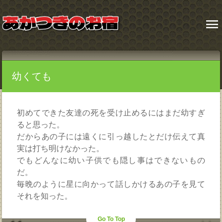
menu
幼くても
初めてできた友達の死を受け止めるにはまだ幼すぎ
ると思った。
だからあの子には遠くに引っ越したとだけ伝えて真
実は打ち明けなかった。
でもどんなに幼い子供でも隠し事はできないもの
だ。
毎晩のように星に向かって話しかけるあの子を見て
それを知った。
Go To Top