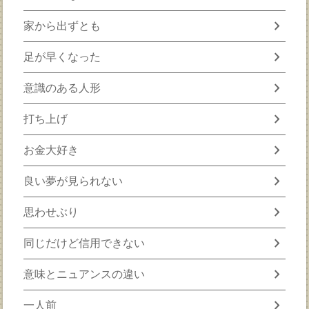
chevron_right
家から出ずとも
chevron_right
足が早くなった
chevron_right
意識のある人形
chevron_right
打ち上げ
chevron_right
お金大好き
chevron_right
良い夢が見られない
chevron_right
思わせぶり
chevron_right
同じだけど信用できない
chevron_right
意味とニュアンスの違い
chevron_right
一人前