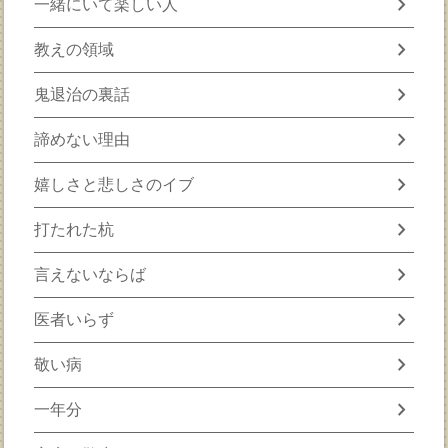
chevron_right
一緒にいて楽しい人
chevron_right
教えの領域
chevron_right
鬼退治の裏話
chevron_right
諦めない理由
chevron_right
嬉しさと悲しさのイブ
chevron_right
打たれた杭
chevron_right
言えないならば
chevron_right
医者いらず
chevron_right
敬い病
chevron_right
一年分