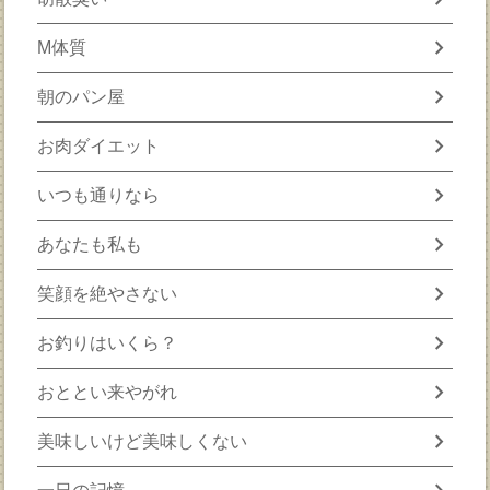
chevron_right
M体質
chevron_right
朝のパン屋
chevron_right
お肉ダイエット
chevron_right
いつも通りなら
chevron_right
あなたも私も
chevron_right
笑顔を絶やさない
chevron_right
お釣りはいくら？
chevron_right
おととい来やがれ
chevron_right
美味しいけど美味しくない