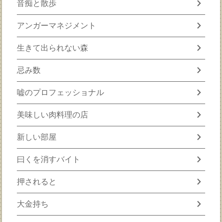
chevron_right
音痴と散歩
chevron_right
アンガーマネジメント
chevron_right
生きて出られない森
chevron_right
忌み数
chevron_right
嘘のプロフェッショナル
chevron_right
美味しい肉料理の店
chevron_right
新しい部屋
chevron_right
曰くを消すバイト
chevron_right
押されると
chevron_right
大金持ち