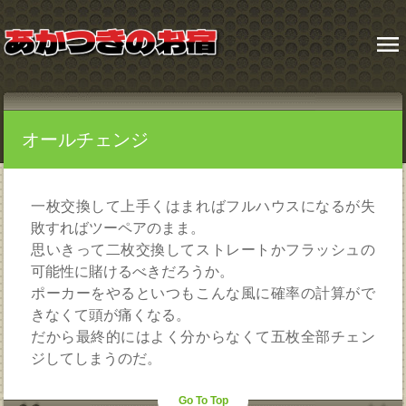
menu
オールチェンジ
一枚交換して上手くはまればフルハウスになるが失
敗すればツーペアのまま。
思いきって二枚交換してストレートかフラッシュの
可能性に賭けるべきだろうか。
ポーカーをやるといつもこんな風に確率の計算がで
きなくて頭が痛くなる。
だから最終的にはよく分からなくて五枚全部チェン
ジしてしまうのだ。
Go To Top