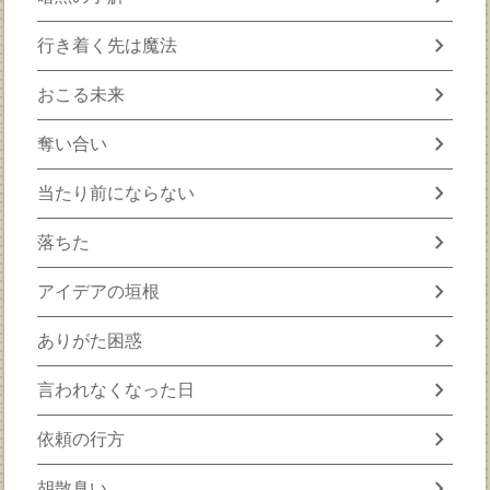
chevron_right
行き着く先は魔法
chevron_right
おこる未来
chevron_right
奪い合い
chevron_right
当たり前にならない
chevron_right
落ちた
chevron_right
アイデアの垣根
chevron_right
ありがた困惑
chevron_right
言われなくなった日
chevron_right
依頼の行方
chevron_right
胡散臭い