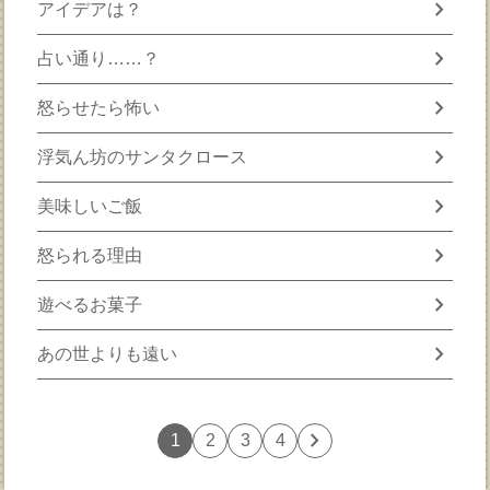
chevron_right
アイデアは？
chevron_right
占い通り……？
chevron_right
怒らせたら怖い
chevron_right
浮気ん坊のサンタクロース
chevron_right
美味しいご飯
chevron_right
怒られる理由
chevron_right
遊べるお菓子
chevron_right
あの世よりも遠い
chevron_right
1
2
3
4