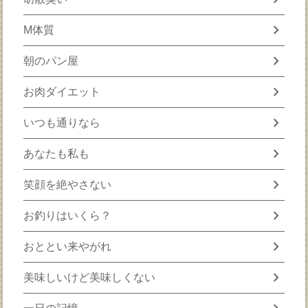
chevron_right
M体質
chevron_right
朝のパン屋
chevron_right
お肉ダイエット
chevron_right
いつも通りなら
chevron_right
あなたも私も
chevron_right
笑顔を絶やさない
chevron_right
お釣りはいくら？
chevron_right
おととい来やがれ
chevron_right
美味しいけど美味しくない