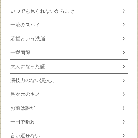
chevron_right
いつでも見られないからこそ
chevron_right
一流のスパイ
chevron_right
応援という洗脳
chevron_right
一挙両得
chevron_right
大人になった証
chevron_right
演技力のない演技力
chevron_right
異次元のキス
chevron_right
お前は誰だ
chevron_right
一円で暗殺
chevron_right
言い返せない