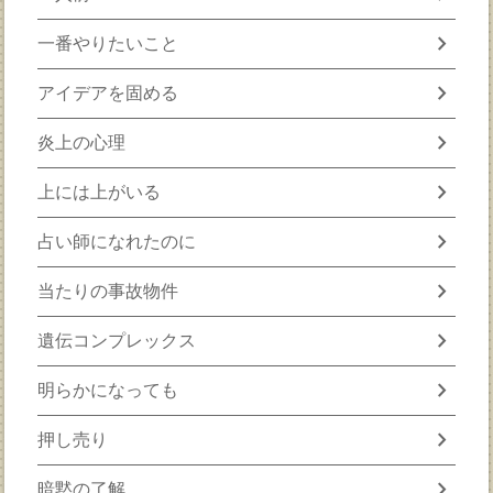
chevron_right
一番やりたいこと
chevron_right
アイデアを固める
chevron_right
炎上の心理
chevron_right
上には上がいる
chevron_right
占い師になれたのに
chevron_right
当たりの事故物件
chevron_right
遺伝コンプレックス
chevron_right
明らかになっても
chevron_right
押し売り
chevron_right
暗黙の了解