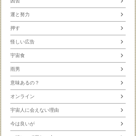
chevron_right
因習
chevron_right
運と努力
chevron_right
押す
chevron_right
怪しい広告
chevron_right
宇宙食
chevron_right
雨男
chevron_right
意味あるの？
chevron_right
オンライン
chevron_right
宇宙人に会えない理由
chevron_right
今は良いが