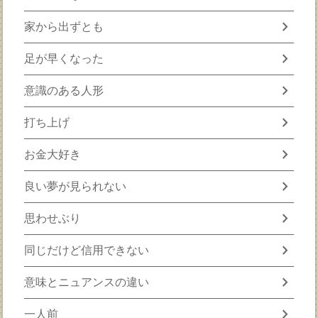
chevron_right
家から出ずとも
chevron_right
足が早くなった
chevron_right
意識のある人形
chevron_right
打ち上げ
chevron_right
お金大好き
chevron_right
良い夢が見られない
chevron_right
思わせぶり
chevron_right
同じだけど信用できない
chevron_right
意味とニュアンスの違い
chevron_right
一人前