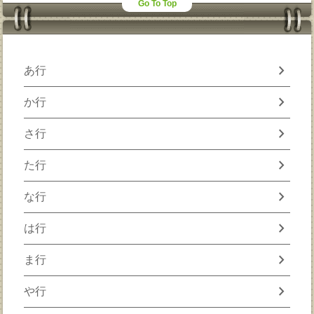
Go To Top
chevron_right
あ行
chevron_right
か行
chevron_right
さ行
chevron_right
た行
chevron_right
な行
chevron_right
は行
chevron_right
ま行
chevron_right
や行