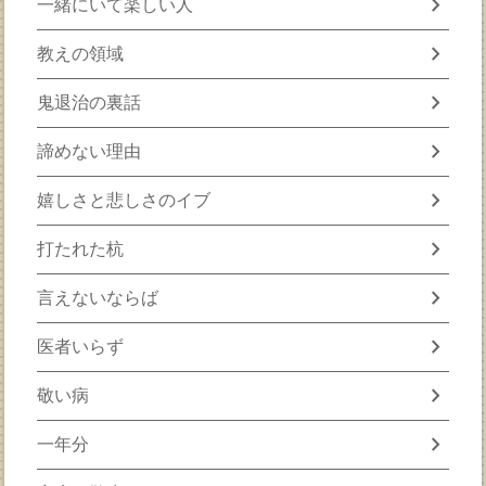
chevron_right
一緒にいて楽しい人
chevron_right
教えの領域
chevron_right
鬼退治の裏話
chevron_right
諦めない理由
chevron_right
嬉しさと悲しさのイブ
chevron_right
打たれた杭
chevron_right
言えないならば
chevron_right
医者いらず
chevron_right
敬い病
chevron_right
一年分