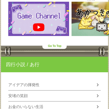
Go To Top
四行小説
/ あ行
chevron_right
アイデアの揮発性
chevron_right
安堵の笑顔
chevron_right
お金のいらない生活