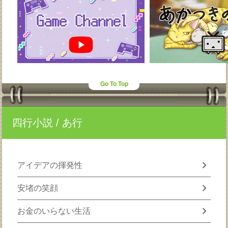
Go To Top
四行小説
/ あ行
chevron_right
アイデアの揮発性
chevron_right
安堵の笑顔
chevron_right
お金のいらない生活