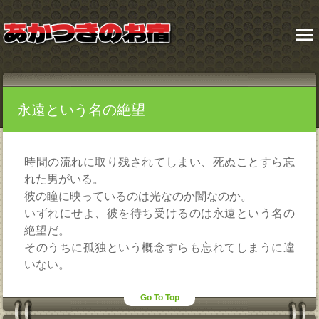
menu
永遠という名の絶望
時間の流れに取り残されてしまい、死ぬことすら忘
れた男がいる。
彼の瞳に映っているのは光なのか闇なのか。
いずれにせよ、彼を待ち受けるのは永遠という名の
絶望だ。
そのうちに孤独という概念すらも忘れてしまうに違
いない。
Go To Top