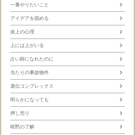
chevron_right
一番やりたいこと
chevron_right
アイデアを固める
chevron_right
炎上の心理
chevron_right
上には上がいる
chevron_right
占い師になれたのに
chevron_right
当たりの事故物件
chevron_right
遺伝コンプレックス
chevron_right
明らかになっても
chevron_right
押し売り
chevron_right
暗黙の了解