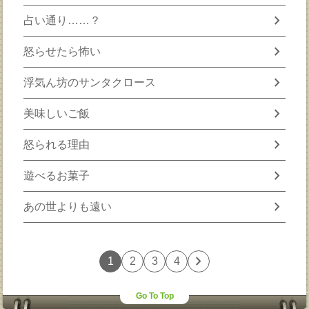
chevron_right
占い通り……？
chevron_right
怒らせたら怖い
chevron_right
浮気ん坊のサンタクロース
chevron_right
美味しいご飯
chevron_right
怒られる理由
chevron_right
遊べるお菓子
chevron_right
あの世よりも遠い
chevron_right
1
2
3
4
Go To Top