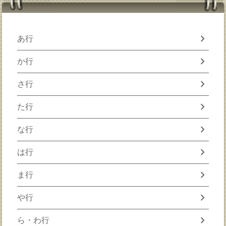
chevron_right
あ行
chevron_right
か行
chevron_right
さ行
chevron_right
た行
chevron_right
な行
chevron_right
は行
chevron_right
ま行
chevron_right
や行
chevron_right
ら・わ行