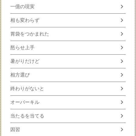
chevron_right
一億の現実
chevron_right
相も変わらず
chevron_right
胃袋をつかまれた
chevron_right
怒らせ上手
chevron_right
暑がりだけど
chevron_right
相方選び
chevron_right
終わりがないと
chevron_right
オーバーキル
chevron_right
当たるを当てる
chevron_right
因習