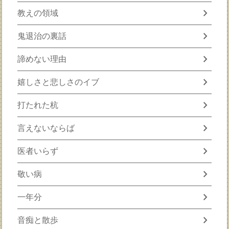
chevron_right
教えの領域
chevron_right
鬼退治の裏話
chevron_right
諦めない理由
chevron_right
嬉しさと悲しさのイブ
chevron_right
打たれた杭
chevron_right
言えないならば
chevron_right
医者いらず
chevron_right
敬い病
chevron_right
一年分
chevron_right
音痴と散歩