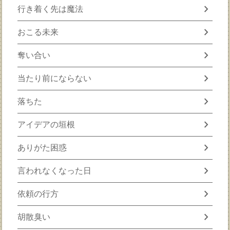
chevron_right
行き着く先は魔法
chevron_right
おこる未来
chevron_right
奪い合い
chevron_right
当たり前にならない
chevron_right
落ちた
chevron_right
アイデアの垣根
chevron_right
ありがた困惑
chevron_right
言われなくなった日
chevron_right
依頼の行方
chevron_right
胡散臭い