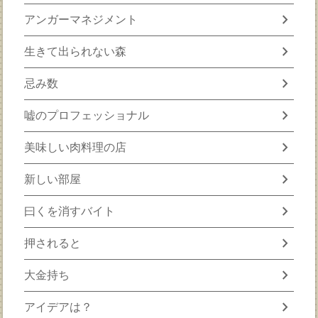
chevron_right
アンガーマネジメント
chevron_right
生きて出られない森
chevron_right
忌み数
chevron_right
嘘のプロフェッショナル
chevron_right
美味しい肉料理の店
chevron_right
新しい部屋
chevron_right
曰くを消すバイト
chevron_right
押されると
chevron_right
大金持ち
chevron_right
アイデアは？