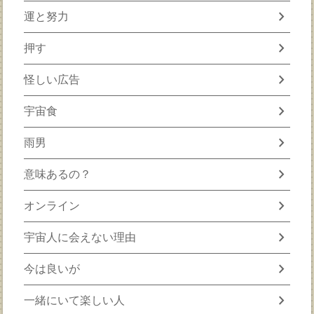
chevron_right
運と努力
chevron_right
押す
chevron_right
怪しい広告
chevron_right
宇宙食
chevron_right
雨男
chevron_right
意味あるの？
chevron_right
オンライン
chevron_right
宇宙人に会えない理由
chevron_right
今は良いが
chevron_right
一緒にいて楽しい人