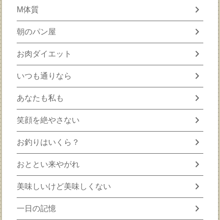
chevron_right
M体質
chevron_right
朝のパン屋
chevron_right
お肉ダイエット
chevron_right
いつも通りなら
chevron_right
あなたも私も
chevron_right
笑顔を絶やさない
chevron_right
お釣りはいくら？
chevron_right
おととい来やがれ
chevron_right
美味しいけど美味しくない
chevron_right
一日の記憶