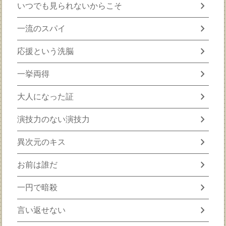
chevron_right
いつでも見られないからこそ
chevron_right
一流のスパイ
chevron_right
応援という洗脳
chevron_right
一挙両得
chevron_right
大人になった証
chevron_right
演技力のない演技力
chevron_right
異次元のキス
chevron_right
お前は誰だ
chevron_right
一円で暗殺
chevron_right
言い返せない