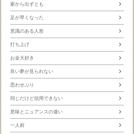
chevron_right
家から出ずとも
chevron_right
足が早くなった
chevron_right
意識のある人形
chevron_right
打ち上げ
chevron_right
お金大好き
chevron_right
良い夢が見られない
chevron_right
思わせぶり
chevron_right
同じだけど信用できない
chevron_right
意味とニュアンスの違い
chevron_right
一人前