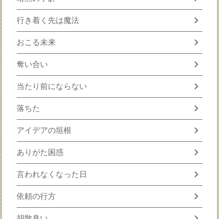
chevron_right
行き着く先は魔法
chevron_right
おこる未来
chevron_right
奪い合い
chevron_right
当たり前にならない
chevron_right
落ちた
chevron_right
アイデアの垣根
chevron_right
ありがた困惑
chevron_right
言われなくなった日
chevron_right
依頼の行方
chevron_right
胡散臭い