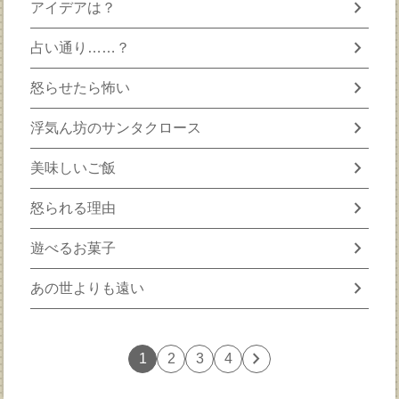
chevron_right
アイデアは？
chevron_right
占い通り……？
chevron_right
怒らせたら怖い
chevron_right
浮気ん坊のサンタクロース
chevron_right
美味しいご飯
chevron_right
怒られる理由
chevron_right
遊べるお菓子
chevron_right
あの世よりも遠い
chevron_right
1
2
3
4