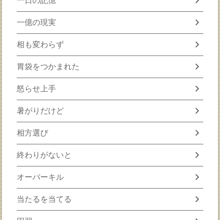
chevron_right
一日の記憶
chevron_right
一億の現実
chevron_right
相も変わらず
chevron_right
胃袋をつかまれた
chevron_right
怒らせ上手
chevron_right
暑がりだけど
chevron_right
相方選び
chevron_right
終わりがないと
chevron_right
オーバーキル
chevron_right
当たるを当てる