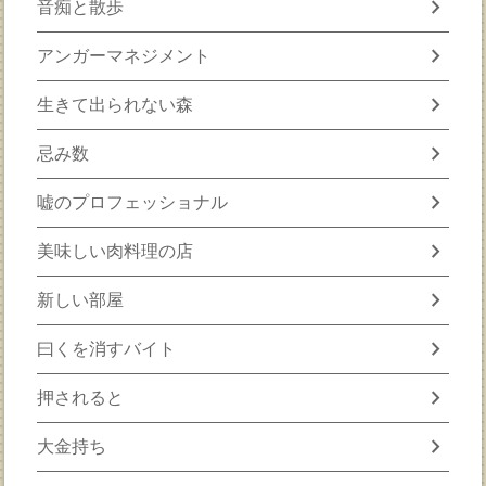
chevron_right
音痴と散歩
chevron_right
アンガーマネジメント
chevron_right
生きて出られない森
chevron_right
忌み数
chevron_right
嘘のプロフェッショナル
chevron_right
美味しい肉料理の店
chevron_right
新しい部屋
chevron_right
曰くを消すバイト
chevron_right
押されると
chevron_right
大金持ち