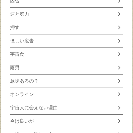
chevron_right
因習
chevron_right
運と努力
chevron_right
押す
chevron_right
怪しい広告
chevron_right
宇宙食
chevron_right
雨男
chevron_right
意味あるの？
chevron_right
オンライン
chevron_right
宇宙人に会えない理由
chevron_right
今は良いが