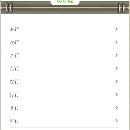
Go To Top
chevron_right
あ行
chevron_right
か行
chevron_right
さ行
chevron_right
た行
chevron_right
な行
chevron_right
は行
chevron_right
ま行
chevron_right
や行