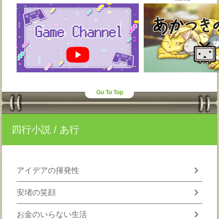
Go To Top
四行小説
/ あ行
chevron_right
アイデアの揮発性
chevron_right
安堵の笑顔
chevron_right
お金のいらない生活