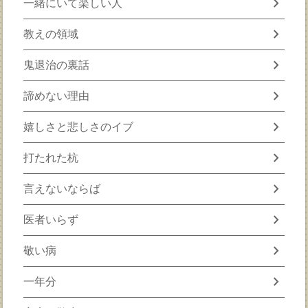
chevron_right
一緒にいて楽しい人
chevron_right
教えの領域
chevron_right
鬼退治の裏話
chevron_right
諦めない理由
chevron_right
嬉しさと悲しさのイブ
chevron_right
打たれた杭
chevron_right
言えないならば
chevron_right
医者いらず
chevron_right
敬い病
chevron_right
一年分