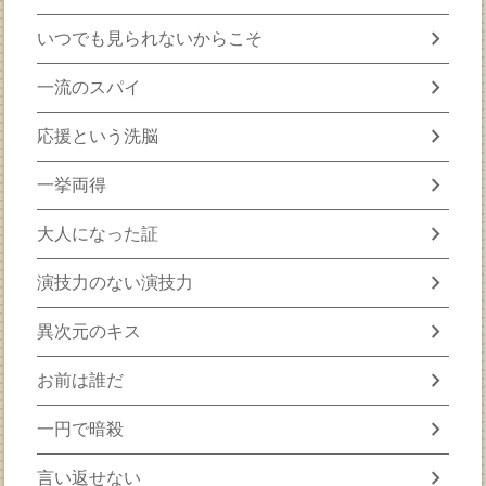
chevron_right
いつでも見られないからこそ
chevron_right
一流のスパイ
chevron_right
応援という洗脳
chevron_right
一挙両得
chevron_right
大人になった証
chevron_right
演技力のない演技力
chevron_right
異次元のキス
chevron_right
お前は誰だ
chevron_right
一円で暗殺
chevron_right
言い返せない