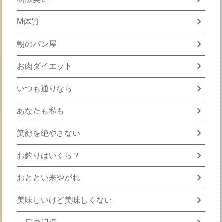
chevron_right
M体質
chevron_right
朝のパン屋
chevron_right
お肉ダイエット
chevron_right
いつも通りなら
chevron_right
あなたも私も
chevron_right
笑顔を絶やさない
chevron_right
お釣りはいくら？
chevron_right
おととい来やがれ
chevron_right
美味しいけど美味しくない