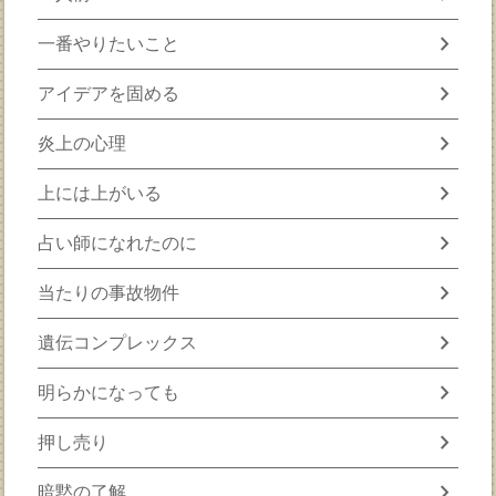
chevron_right
一番やりたいこと
chevron_right
アイデアを固める
chevron_right
炎上の心理
chevron_right
上には上がいる
chevron_right
占い師になれたのに
chevron_right
当たりの事故物件
chevron_right
遺伝コンプレックス
chevron_right
明らかになっても
chevron_right
押し売り
chevron_right
暗黙の了解