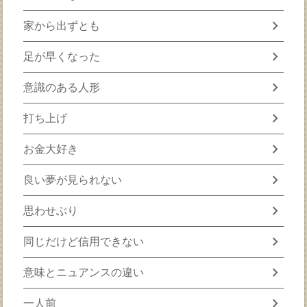
chevron_right
家から出ずとも
chevron_right
足が早くなった
chevron_right
意識のある人形
chevron_right
打ち上げ
chevron_right
お金大好き
chevron_right
良い夢が見られない
chevron_right
思わせぶり
chevron_right
同じだけど信用できない
chevron_right
意味とニュアンスの違い
chevron_right
一人前