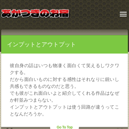
menu
インプットとアウトプット
彼自身の話はいつも物凄く面白くて笑えるしワクワ
クする。
だから面白いものに対する感性はそれなりに鋭いし
共感もできるものなのだと思う。
でも彼がこれ面白いよと紹介してくれる作品はなぜ
か軒並みつまらない。
インプットとアウトプットは使う回路が違うってこ
となんだろうか。
Go To Top