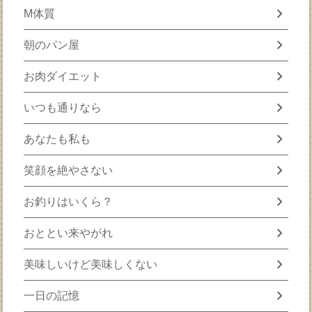
chevron_right
M体質
chevron_right
朝のパン屋
chevron_right
お肉ダイエット
chevron_right
いつも通りなら
chevron_right
あなたも私も
chevron_right
笑顔を絶やさない
chevron_right
お釣りはいくら？
chevron_right
おととい来やがれ
chevron_right
美味しいけど美味しくない
chevron_right
一日の記憶