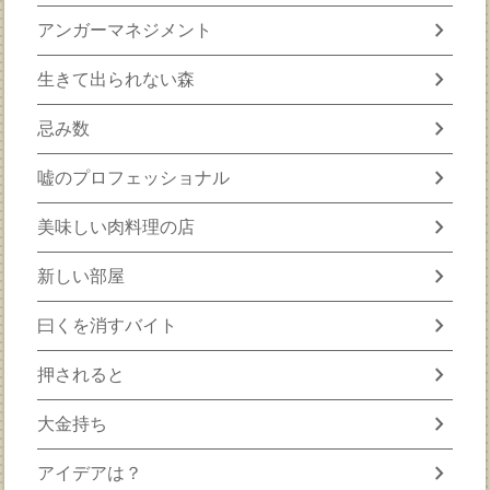
chevron_right
アンガーマネジメント
chevron_right
生きて出られない森
chevron_right
忌み数
chevron_right
嘘のプロフェッショナル
chevron_right
美味しい肉料理の店
chevron_right
新しい部屋
chevron_right
曰くを消すバイト
chevron_right
押されると
chevron_right
大金持ち
chevron_right
アイデアは？