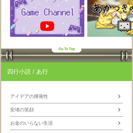
Go To Top
四行小説
/ あ行
chevron_right
アイデアの揮発性
chevron_right
安堵の笑顔
chevron_right
お金のいらない生活