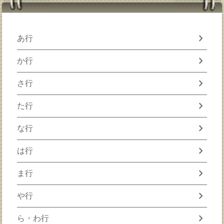
chevron_right
あ行
chevron_right
か行
chevron_right
さ行
chevron_right
た行
chevron_right
な行
chevron_right
は行
chevron_right
ま行
chevron_right
や行
chevron_right
ら・わ行