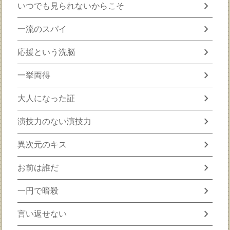
chevron_right
いつでも見られないからこそ
chevron_right
一流のスパイ
chevron_right
応援という洗脳
chevron_right
一挙両得
chevron_right
大人になった証
chevron_right
演技力のない演技力
chevron_right
異次元のキス
chevron_right
お前は誰だ
chevron_right
一円で暗殺
chevron_right
言い返せない