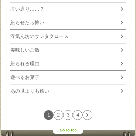
chevron_right
占い通り……？
chevron_right
怒らせたら怖い
chevron_right
浮気ん坊のサンタクロース
chevron_right
美味しいご飯
chevron_right
怒られる理由
chevron_right
遊べるお菓子
chevron_right
あの世よりも遠い
chevron_right
1
2
3
4
Go To Top