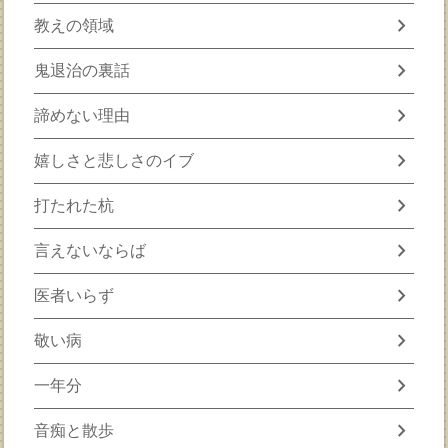
chevron_right
教えの領域
chevron_right
鬼退治の裏話
chevron_right
諦めない理由
chevron_right
嬉しさと悲しさのイブ
chevron_right
打たれた杭
chevron_right
言えないならば
chevron_right
医者いらず
chevron_right
敬い病
chevron_right
一年分
chevron_right
音痴と散歩