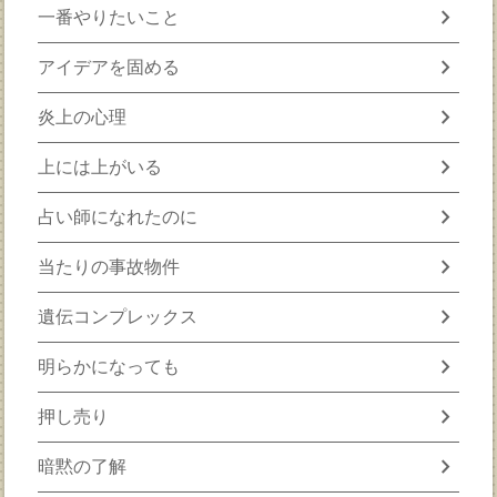
chevron_right
一番やりたいこと
chevron_right
アイデアを固める
chevron_right
炎上の心理
chevron_right
上には上がいる
chevron_right
占い師になれたのに
chevron_right
当たりの事故物件
chevron_right
遺伝コンプレックス
chevron_right
明らかになっても
chevron_right
押し売り
chevron_right
暗黙の了解