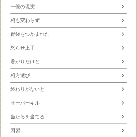
chevron_right
一億の現実
chevron_right
相も変わらず
chevron_right
胃袋をつかまれた
chevron_right
怒らせ上手
chevron_right
暑がりだけど
chevron_right
相方選び
chevron_right
終わりがないと
chevron_right
オーバーキル
chevron_right
当たるを当てる
chevron_right
因習