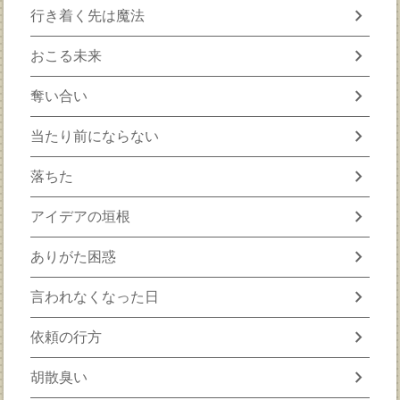
chevron_right
行き着く先は魔法
chevron_right
おこる未来
chevron_right
奪い合い
chevron_right
当たり前にならない
chevron_right
落ちた
chevron_right
アイデアの垣根
chevron_right
ありがた困惑
chevron_right
言われなくなった日
chevron_right
依頼の行方
chevron_right
胡散臭い