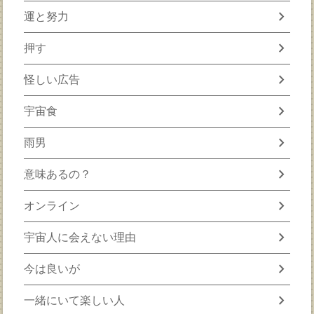
chevron_right
運と努力
chevron_right
押す
chevron_right
怪しい広告
chevron_right
宇宙食
chevron_right
雨男
chevron_right
意味あるの？
chevron_right
オンライン
chevron_right
宇宙人に会えない理由
chevron_right
今は良いが
chevron_right
一緒にいて楽しい人