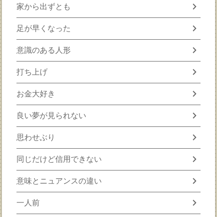
chevron_right
家から出ずとも
chevron_right
足が早くなった
chevron_right
意識のある人形
chevron_right
打ち上げ
chevron_right
お金大好き
chevron_right
良い夢が見られない
chevron_right
思わせぶり
chevron_right
同じだけど信用できない
chevron_right
意味とニュアンスの違い
chevron_right
一人前