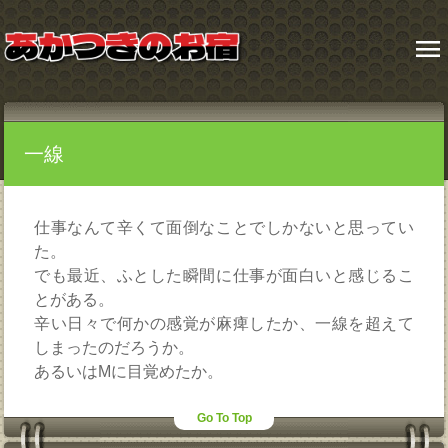
menu
一線
仕事なんて辛くて面倒なことでしかないと思ってい
た。
でも最近、ふとした瞬間に仕事が面白いと感じるこ
とがある。
辛い日々で何かの感覚が麻痺したか、一線を超えて
しまったのだろうか。
あるいはMに目覚めたか。
Go To Top