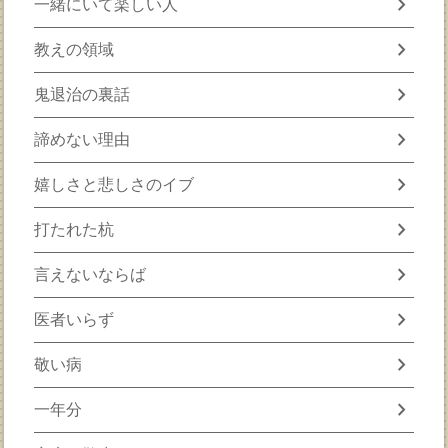
chevron_right
一緒にいて楽しい人
chevron_right
教えの領域
chevron_right
鬼退治の裏話
chevron_right
諦めない理由
chevron_right
嬉しさと悲しさのイブ
chevron_right
打たれた杭
chevron_right
言えないならば
chevron_right
医者いらず
chevron_right
敬い病
chevron_right
一年分