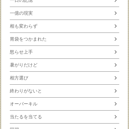
chevron_right
一日の記憶
chevron_right
一億の現実
chevron_right
相も変わらず
chevron_right
胃袋をつかまれた
chevron_right
怒らせ上手
chevron_right
暑がりだけど
chevron_right
相方選び
chevron_right
終わりがないと
chevron_right
オーバーキル
chevron_right
当たるを当てる