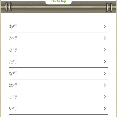
Go To Top
chevron_right
あ行
chevron_right
か行
chevron_right
さ行
chevron_right
た行
chevron_right
な行
chevron_right
は行
chevron_right
ま行
chevron_right
や行