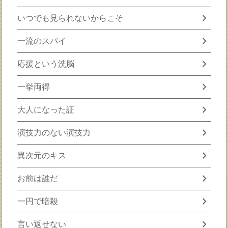
chevron_right
いつでも見られないからこそ
chevron_right
一流のスパイ
chevron_right
応援という洗脳
chevron_right
一挙両得
chevron_right
大人になった証
chevron_right
演技力のない演技力
chevron_right
異次元のキス
chevron_right
お前は誰だ
chevron_right
一円で暗殺
chevron_right
言い返せない