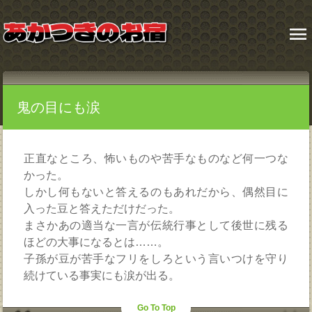
menu
鬼の目にも涙
正直なところ、怖いものや苦手なものなど何一つな
かった。
しかし何もないと答えるのもあれだから、偶然目に
入った豆と答えただけだった。
まさかあの適当な一言が伝統行事として後世に残る
ほどの大事になるとは……。
子孫が豆が苦手なフリをしろという言いつけを守り
続けている事実にも涙が出る。
Go To Top