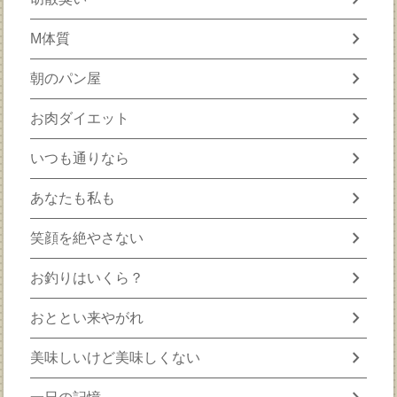
chevron_right
M体質
chevron_right
朝のパン屋
chevron_right
お肉ダイエット
chevron_right
いつも通りなら
chevron_right
あなたも私も
chevron_right
笑顔を絶やさない
chevron_right
お釣りはいくら？
chevron_right
おととい来やがれ
chevron_right
美味しいけど美味しくない