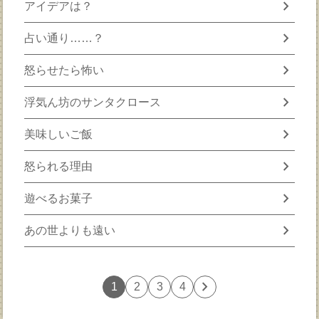
chevron_right
アイデアは？
chevron_right
占い通り……？
chevron_right
怒らせたら怖い
chevron_right
浮気ん坊のサンタクロース
chevron_right
美味しいご飯
chevron_right
怒られる理由
chevron_right
遊べるお菓子
chevron_right
あの世よりも遠い
chevron_right
1
2
3
4