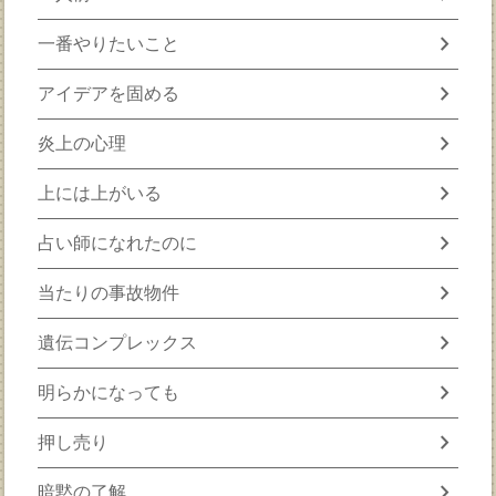
chevron_right
一番やりたいこと
chevron_right
アイデアを固める
chevron_right
炎上の心理
chevron_right
上には上がいる
chevron_right
占い師になれたのに
chevron_right
当たりの事故物件
chevron_right
遺伝コンプレックス
chevron_right
明らかになっても
chevron_right
押し売り
chevron_right
暗黙の了解