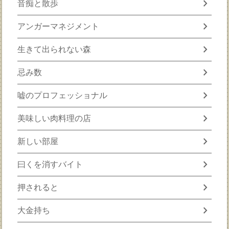
chevron_right
音痴と散歩
chevron_right
アンガーマネジメント
chevron_right
生きて出られない森
chevron_right
忌み数
chevron_right
嘘のプロフェッショナル
chevron_right
美味しい肉料理の店
chevron_right
新しい部屋
chevron_right
曰くを消すバイト
chevron_right
押されると
chevron_right
大金持ち