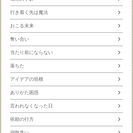
chevron_right
行き着く先は魔法
chevron_right
おこる未来
chevron_right
奪い合い
chevron_right
当たり前にならない
chevron_right
落ちた
chevron_right
アイデアの垣根
chevron_right
ありがた困惑
chevron_right
言われなくなった日
chevron_right
依頼の行方
chevron_right
胡散臭い