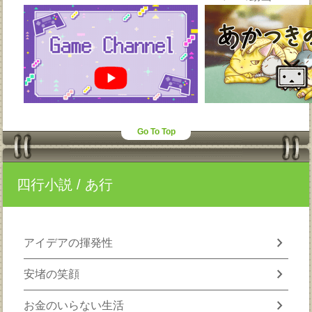
Go To Top
四行小説
/ あ行
chevron_right
アイデアの揮発性
chevron_right
安堵の笑顔
chevron_right
お金のいらない生活