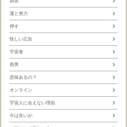
chevron_right
因習
chevron_right
運と努力
chevron_right
押す
chevron_right
怪しい広告
chevron_right
宇宙食
chevron_right
雨男
chevron_right
意味あるの？
chevron_right
オンライン
chevron_right
宇宙人に会えない理由
chevron_right
今は良いが