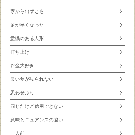
chevron_right
家から出ずとも
chevron_right
足が早くなった
chevron_right
意識のある人形
chevron_right
打ち上げ
chevron_right
お金大好き
chevron_right
良い夢が見られない
chevron_right
思わせぶり
chevron_right
同じだけど信用できない
chevron_right
意味とニュアンスの違い
chevron_right
一人前