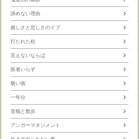
chevron_right
諦めない理由
chevron_right
嬉しさと悲しさのイブ
chevron_right
打たれた杭
chevron_right
言えないならば
chevron_right
医者いらず
chevron_right
敬い病
chevron_right
一年分
chevron_right
音痴と散歩
chevron_right
アンガーマネジメント