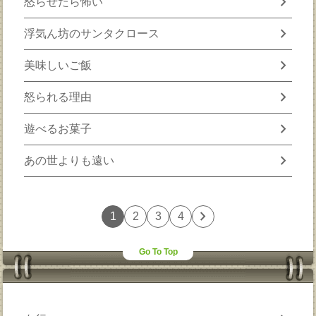
chevron_right
怒らせたら怖い
chevron_right
浮気ん坊のサンタクロース
chevron_right
美味しいご飯
chevron_right
怒られる理由
chevron_right
遊べるお菓子
chevron_right
あの世よりも遠い
chevron_right
1
2
3
4
Go To Top