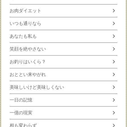
chevron_right
お肉ダイエット
chevron_right
いつも通りなら
chevron_right
あなたも私も
chevron_right
笑顔を絶やさない
chevron_right
お釣りはいくら？
chevron_right
おととい来やがれ
chevron_right
美味しいけど美味しくない
chevron_right
一日の記憶
chevron_right
一億の現実
chevron_right
相も変わらず