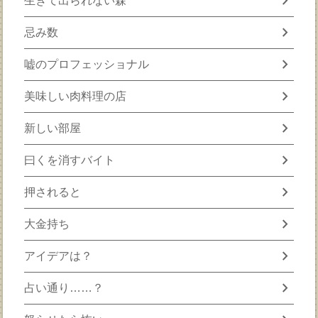
chevron_right
生きて出られない森
chevron_right
忌み数
chevron_right
嘘のプロフェッショナル
chevron_right
美味しい肉料理の店
chevron_right
新しい部屋
chevron_right
曰くを消すバイト
chevron_right
押されると
chevron_right
大金持ち
chevron_right
アイデアは？
chevron_right
占い通り……？