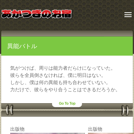
menu
異能バトル
気がつけば、周りは能力者だらけになっていた。
彼らを全員倒さなければ、僕に明日はない。
しかし、僕は何の異能も持ち合わせていない。
力だけで、彼らをやり合うことはできるだろうか。
Go To Top
出版物
出版物