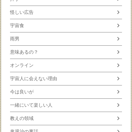
chevron_right
怪しい広告
chevron_right
宇宙食
chevron_right
雨男
chevron_right
意味あるの？
chevron_right
オンライン
chevron_right
宇宙人に会えない理由
chevron_right
今は良いが
chevron_right
一緒にいて楽しい人
chevron_right
教えの領域
chevron_right
鬼退治の裏話