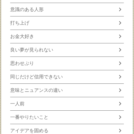
chevron_right
意識のある人形
chevron_right
打ち上げ
chevron_right
お金大好き
chevron_right
良い夢が見られない
chevron_right
思わせぶり
chevron_right
同じだけど信用できない
chevron_right
意味とニュアンスの違い
chevron_right
一人前
chevron_right
一番やりたいこと
chevron_right
アイデアを固める