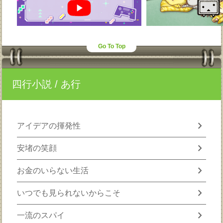
Go To Top
四行小説
/ あ行
chevron_right
アイデアの揮発性
chevron_right
安堵の笑顔
chevron_right
お金のいらない生活
chevron_right
いつでも見られないからこそ
chevron_right
一流のスパイ