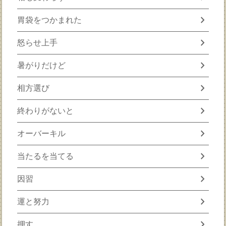
chevron_right
胃袋をつかまれた
chevron_right
怒らせ上手
chevron_right
暑がりだけど
chevron_right
相方選び
chevron_right
終わりがないと
chevron_right
オーバーキル
chevron_right
当たるを当てる
chevron_right
因習
chevron_right
運と努力
chevron_right
押す