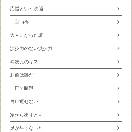
chevron_right
応援という洗脳
chevron_right
一挙両得
chevron_right
大人になった証
chevron_right
演技力のない演技力
chevron_right
異次元のキス
chevron_right
お前は誰だ
chevron_right
一円で暗殺
chevron_right
言い返せない
chevron_right
家から出ずとも
chevron_right
足が早くなった