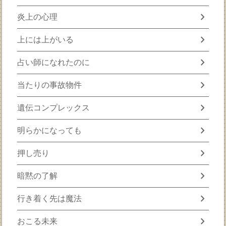
chevron_right
炎上の心理
chevron_right
上には上がいる
chevron_right
占い師になれたのに
chevron_right
当たりの事故物件
chevron_right
遺伝コンプレックス
chevron_right
明らかになっても
chevron_right
押し売り
chevron_right
暗黙の了解
chevron_right
行き着く先は魔法
chevron_right
おこる未来