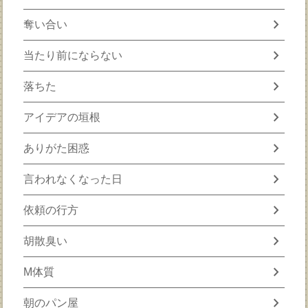
chevron_right
奪い合い
chevron_right
当たり前にならない
chevron_right
落ちた
chevron_right
アイデアの垣根
chevron_right
ありがた困惑
chevron_right
言われなくなった日
chevron_right
依頼の行方
chevron_right
胡散臭い
chevron_right
M体質
chevron_right
朝のパン屋