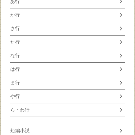
chevron_right
あ行
chevron_right
か行
chevron_right
さ行
chevron_right
た行
chevron_right
な行
chevron_right
は行
chevron_right
ま行
chevron_right
や行
chevron_right
ら・わ行
chevron_right
短編小説