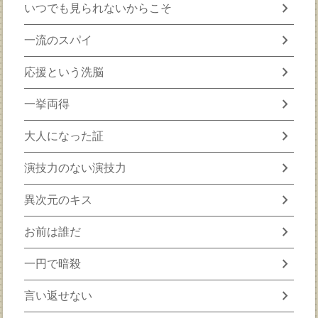
chevron_right
いつでも見られないからこそ
chevron_right
一流のスパイ
chevron_right
応援という洗脳
chevron_right
一挙両得
chevron_right
大人になった証
chevron_right
演技力のない演技力
chevron_right
異次元のキス
chevron_right
お前は誰だ
chevron_right
一円で暗殺
chevron_right
言い返せない