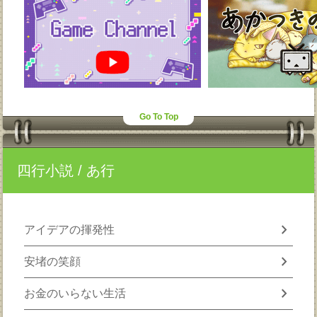
Go To Top
四行小説
/ あ行
chevron_right
アイデアの揮発性
chevron_right
安堵の笑顔
chevron_right
お金のいらない生活