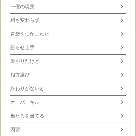
chevron_right
一億の現実
chevron_right
相も変わらず
chevron_right
胃袋をつかまれた
chevron_right
怒らせ上手
chevron_right
暑がりだけど
chevron_right
相方選び
chevron_right
終わりがないと
chevron_right
オーバーキル
chevron_right
当たるを当てる
chevron_right
因習