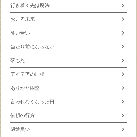
chevron_right
行き着く先は魔法
chevron_right
おこる未来
chevron_right
奪い合い
chevron_right
当たり前にならない
chevron_right
落ちた
chevron_right
アイデアの垣根
chevron_right
ありがた困惑
chevron_right
言われなくなった日
chevron_right
依頼の行方
chevron_right
胡散臭い