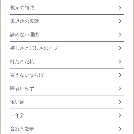
chevron_right
教えの領域
chevron_right
鬼退治の裏話
chevron_right
諦めない理由
chevron_right
嬉しさと悲しさのイブ
chevron_right
打たれた杭
chevron_right
言えないならば
chevron_right
医者いらず
chevron_right
敬い病
chevron_right
一年分
chevron_right
音痴と散歩