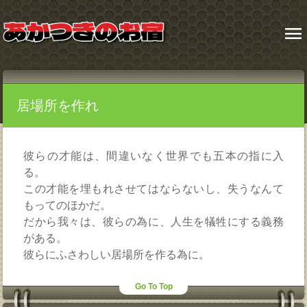
menu
居場所を作れ
彼らの才能は、間違いなく世界でも五本の指に入
る。
この才能を埋もれさせてはならないし、失うなんて
もってのほかだ。
だから我々は、彼らの為に、人生を犠牲にする義務
がある。
彼らにふさわしい居場所を作る為に。
Go To Top