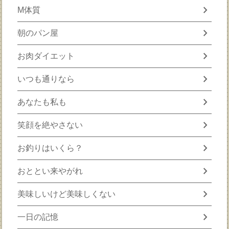
chevron_right
M体質
chevron_right
朝のパン屋
chevron_right
お肉ダイエット
chevron_right
いつも通りなら
chevron_right
あなたも私も
chevron_right
笑顔を絶やさない
chevron_right
お釣りはいくら？
chevron_right
おととい来やがれ
chevron_right
美味しいけど美味しくない
chevron_right
一日の記憶