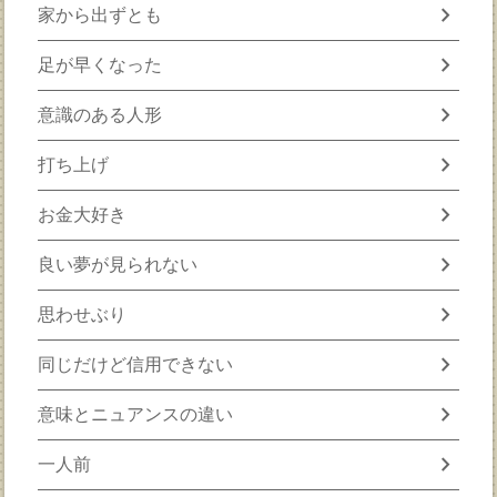
chevron_right
家から出ずとも
chevron_right
足が早くなった
chevron_right
意識のある人形
chevron_right
打ち上げ
chevron_right
お金大好き
chevron_right
良い夢が見られない
chevron_right
思わせぶり
chevron_right
同じだけど信用できない
chevron_right
意味とニュアンスの違い
chevron_right
一人前