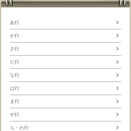
chevron_right
あ行
chevron_right
か行
chevron_right
さ行
chevron_right
た行
chevron_right
な行
chevron_right
は行
chevron_right
ま行
chevron_right
や行
chevron_right
ら・わ行