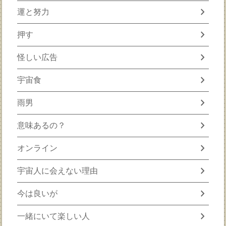
chevron_right
運と努力
chevron_right
押す
chevron_right
怪しい広告
chevron_right
宇宙食
chevron_right
雨男
chevron_right
意味あるの？
chevron_right
オンライン
chevron_right
宇宙人に会えない理由
chevron_right
今は良いが
chevron_right
一緒にいて楽しい人