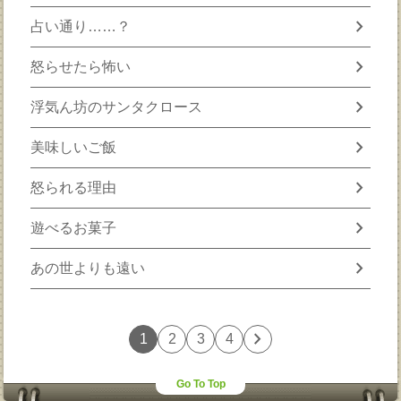
chevron_right
占い通り……？
chevron_right
怒らせたら怖い
chevron_right
浮気ん坊のサンタクロース
chevron_right
美味しいご飯
chevron_right
怒られる理由
chevron_right
遊べるお菓子
chevron_right
あの世よりも遠い
chevron_right
1
2
3
4
Go To Top