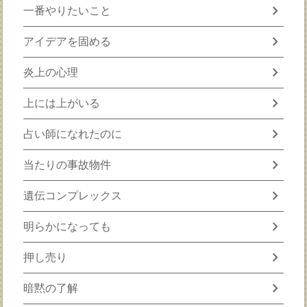
chevron_right
一番やりたいこと
chevron_right
アイデアを固める
chevron_right
炎上の心理
chevron_right
上には上がいる
chevron_right
占い師になれたのに
chevron_right
当たりの事故物件
chevron_right
遺伝コンプレックス
chevron_right
明らかになっても
chevron_right
押し売り
chevron_right
暗黙の了解