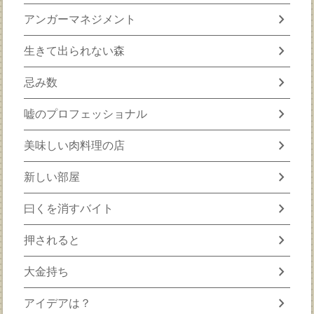
chevron_right
アンガーマネジメント
chevron_right
生きて出られない森
chevron_right
忌み数
chevron_right
嘘のプロフェッショナル
chevron_right
美味しい肉料理の店
chevron_right
新しい部屋
chevron_right
曰くを消すバイト
chevron_right
押されると
chevron_right
大金持ち
chevron_right
アイデアは？