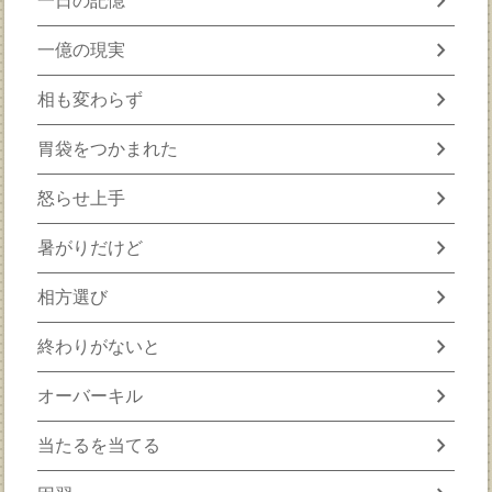
chevron_right
一日の記憶
chevron_right
一億の現実
chevron_right
相も変わらず
chevron_right
胃袋をつかまれた
chevron_right
怒らせ上手
chevron_right
暑がりだけど
chevron_right
相方選び
chevron_right
終わりがないと
chevron_right
オーバーキル
chevron_right
当たるを当てる