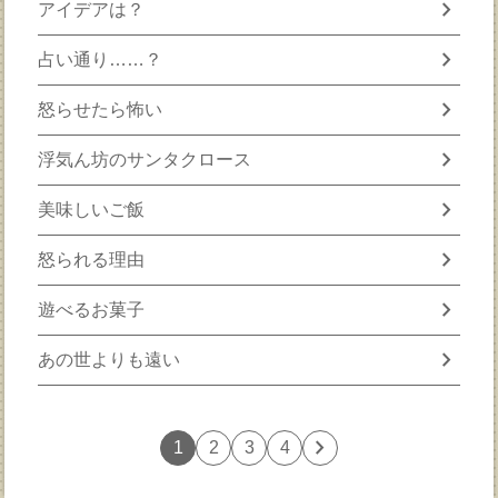
chevron_right
アイデアは？
chevron_right
占い通り……？
chevron_right
怒らせたら怖い
chevron_right
浮気ん坊のサンタクロース
chevron_right
美味しいご飯
chevron_right
怒られる理由
chevron_right
遊べるお菓子
chevron_right
あの世よりも遠い
chevron_right
1
2
3
4