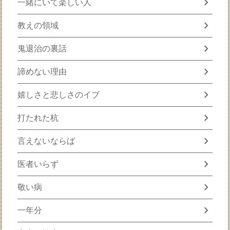
chevron_right
一緒にいて楽しい人
chevron_right
教えの領域
chevron_right
鬼退治の裏話
chevron_right
諦めない理由
chevron_right
嬉しさと悲しさのイブ
chevron_right
打たれた杭
chevron_right
言えないならば
chevron_right
医者いらず
chevron_right
敬い病
chevron_right
一年分