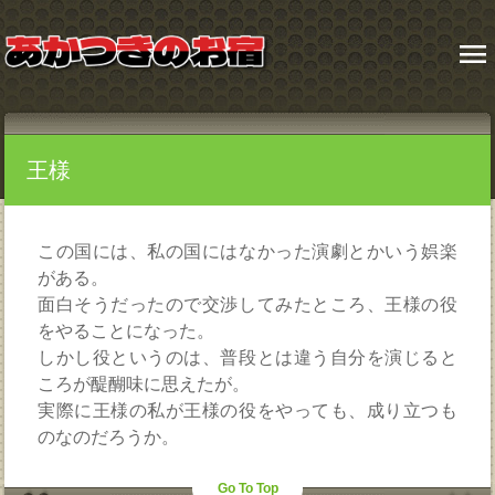
menu
王様
この国には、私の国にはなかった演劇とかいう娯楽
がある。
面白そうだったので交渉してみたところ、王様の役
をやることになった。
しかし役というのは、普段とは違う自分を演じると
ころが醍醐味に思えたが。
実際に王様の私が王様の役をやっても、成り立つも
のなのだろうか。
Go To Top