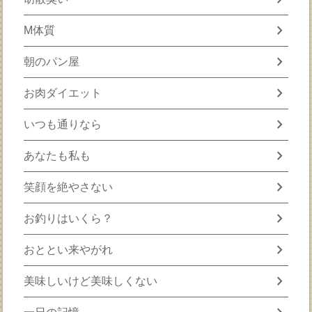
chevron_right
M体質
chevron_right
朝のパン屋
chevron_right
お肉ダイエット
chevron_right
いつも通りなら
chevron_right
あなたも私も
chevron_right
笑顔を絶やさない
chevron_right
お釣りはいくら？
chevron_right
おととい来やがれ
chevron_right
美味しいけど美味しくない