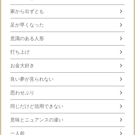
chevron_right
家から出ずとも
chevron_right
足が早くなった
chevron_right
意識のある人形
chevron_right
打ち上げ
chevron_right
お金大好き
chevron_right
良い夢が見られない
chevron_right
思わせぶり
chevron_right
同じだけど信用できない
chevron_right
意味とニュアンスの違い
chevron_right
一人前