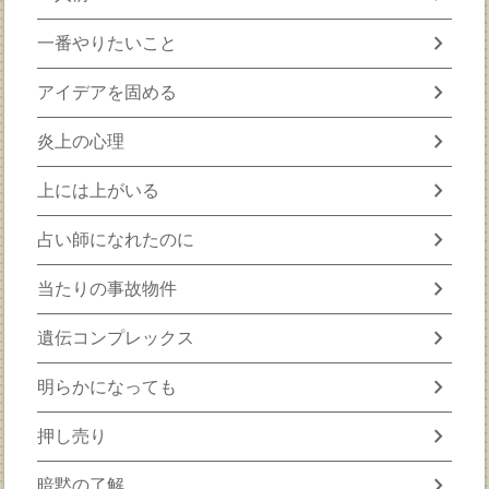
chevron_right
一番やりたいこと
chevron_right
アイデアを固める
chevron_right
炎上の心理
chevron_right
上には上がいる
chevron_right
占い師になれたのに
chevron_right
当たりの事故物件
chevron_right
遺伝コンプレックス
chevron_right
明らかになっても
chevron_right
押し売り
chevron_right
暗黙の了解