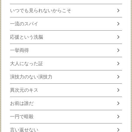
chevron_right
いつでも見られないからこそ
chevron_right
一流のスパイ
chevron_right
応援という洗脳
chevron_right
一挙両得
chevron_right
大人になった証
chevron_right
演技力のない演技力
chevron_right
異次元のキス
chevron_right
お前は誰だ
chevron_right
一円で暗殺
chevron_right
言い返せない