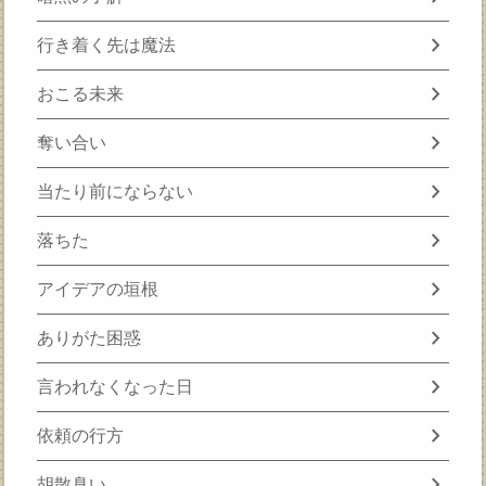
chevron_right
行き着く先は魔法
chevron_right
おこる未来
chevron_right
奪い合い
chevron_right
当たり前にならない
chevron_right
落ちた
chevron_right
アイデアの垣根
chevron_right
ありがた困惑
chevron_right
言われなくなった日
chevron_right
依頼の行方
chevron_right
胡散臭い