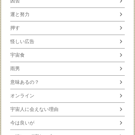
chevron_right
因習
chevron_right
運と努力
chevron_right
押す
chevron_right
怪しい広告
chevron_right
宇宙食
chevron_right
雨男
chevron_right
意味あるの？
chevron_right
オンライン
chevron_right
宇宙人に会えない理由
chevron_right
今は良いが