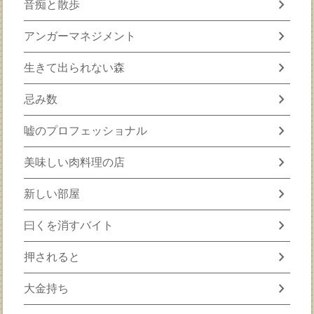
chevron_right
音痴と散歩
chevron_right
アンガーマネジメント
chevron_right
生きて出られない森
chevron_right
忌み数
chevron_right
嘘のプロフェッショナル
chevron_right
美味しい肉料理の店
chevron_right
新しい部屋
chevron_right
曰くを消すバイト
chevron_right
押されると
chevron_right
大金持ち