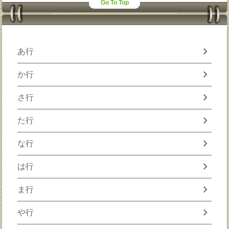
Go To Top
chevron_right
あ行
chevron_right
か行
chevron_right
さ行
chevron_right
た行
chevron_right
な行
chevron_right
は行
chevron_right
ま行
chevron_right
や行