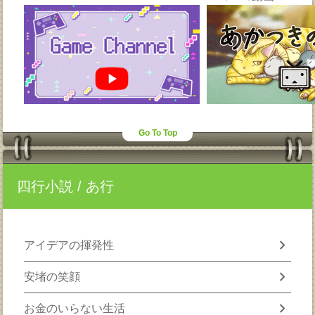
Go To Top
四行小説
/ あ行
chevron_right
アイデアの揮発性
chevron_right
安堵の笑顔
chevron_right
お金のいらない生活