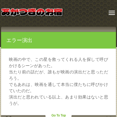
menu
エラー演出
映画の中で、この星を救ってくれる人を探して呼び
かけるシーンがあった。
当たり前の話だが、誰もが映画の演出だと思っただ
ろう。
でもあれは、映画を通して本当に僕たちに呼びかけ
ていたのだ。
演出だと思われている以上、あまり効果はないと思
うが。
Go To Top