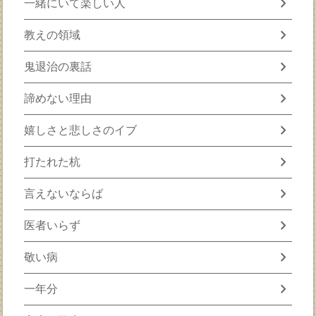
chevron_right
一緒にいて楽しい人
chevron_right
教えの領域
chevron_right
鬼退治の裏話
chevron_right
諦めない理由
chevron_right
嬉しさと悲しさのイブ
chevron_right
打たれた杭
chevron_right
言えないならば
chevron_right
医者いらず
chevron_right
敬い病
chevron_right
一年分