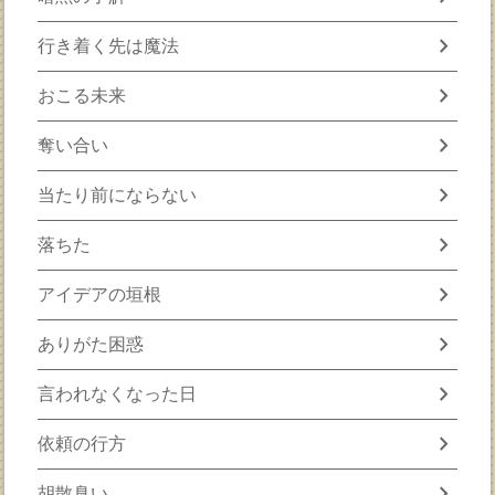
chevron_right
行き着く先は魔法
chevron_right
おこる未来
chevron_right
奪い合い
chevron_right
当たり前にならない
chevron_right
落ちた
chevron_right
アイデアの垣根
chevron_right
ありがた困惑
chevron_right
言われなくなった日
chevron_right
依頼の行方
chevron_right
胡散臭い