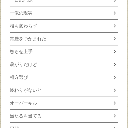
chevron_right
一日の記憶
chevron_right
一億の現実
chevron_right
相も変わらず
chevron_right
胃袋をつかまれた
chevron_right
怒らせ上手
chevron_right
暑がりだけど
chevron_right
相方選び
chevron_right
終わりがないと
chevron_right
オーバーキル
chevron_right
当たるを当てる