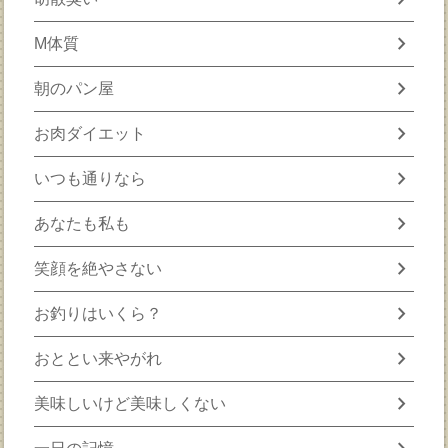
chevron_right
M体質
chevron_right
朝のパン屋
chevron_right
お肉ダイエット
chevron_right
いつも通りなら
chevron_right
あなたも私も
chevron_right
笑顔を絶やさない
chevron_right
お釣りはいくら？
chevron_right
おととい来やがれ
chevron_right
美味しいけど美味しくない