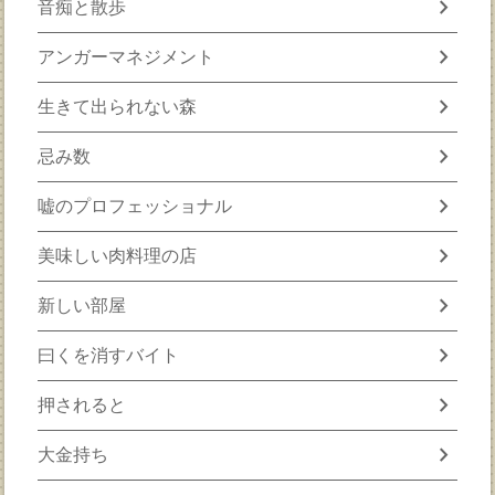
chevron_right
音痴と散歩
chevron_right
アンガーマネジメント
chevron_right
生きて出られない森
chevron_right
忌み数
chevron_right
嘘のプロフェッショナル
chevron_right
美味しい肉料理の店
chevron_right
新しい部屋
chevron_right
曰くを消すバイト
chevron_right
押されると
chevron_right
大金持ち