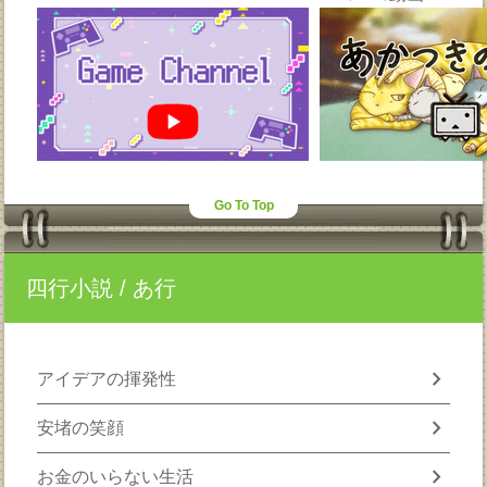
Go To Top
四行小説
/ あ行
chevron_right
アイデアの揮発性
chevron_right
安堵の笑顔
chevron_right
お金のいらない生活