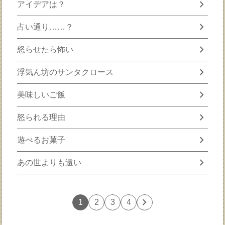
chevron_right
アイデアは？
chevron_right
占い通り……？
chevron_right
怒らせたら怖い
chevron_right
浮気ん坊のサンタクロース
chevron_right
美味しいご飯
chevron_right
怒られる理由
chevron_right
遊べるお菓子
chevron_right
あの世よりも遠い
chevron_right
1
2
3
4