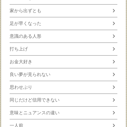
chevron_right
家から出ずとも
chevron_right
足が早くなった
chevron_right
意識のある人形
chevron_right
打ち上げ
chevron_right
お金大好き
chevron_right
良い夢が見られない
chevron_right
思わせぶり
chevron_right
同じだけど信用できない
chevron_right
意味とニュアンスの違い
chevron_right
一人前