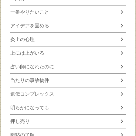
chevron_right
一番やりたいこと
chevron_right
アイデアを固める
chevron_right
炎上の心理
chevron_right
上には上がいる
chevron_right
占い師になれたのに
chevron_right
当たりの事故物件
chevron_right
遺伝コンプレックス
chevron_right
明らかになっても
chevron_right
押し売り
chevron_right
暗黙の了解