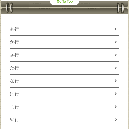
Go To Top
chevron_right
あ行
chevron_right
か行
chevron_right
さ行
chevron_right
た行
chevron_right
な行
chevron_right
は行
chevron_right
ま行
chevron_right
や行