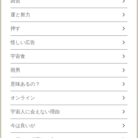
chevron_right
因習
chevron_right
運と努力
chevron_right
押す
chevron_right
怪しい広告
chevron_right
宇宙食
chevron_right
雨男
chevron_right
意味あるの？
chevron_right
オンライン
chevron_right
宇宙人に会えない理由
chevron_right
今は良いが