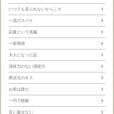
chevron_right
いつでも見られないからこそ
chevron_right
一流のスパイ
chevron_right
応援という洗脳
chevron_right
一挙両得
chevron_right
大人になった証
chevron_right
演技力のない演技力
chevron_right
異次元のキス
chevron_right
お前は誰だ
chevron_right
一円で暗殺
chevron_right
言い返せない