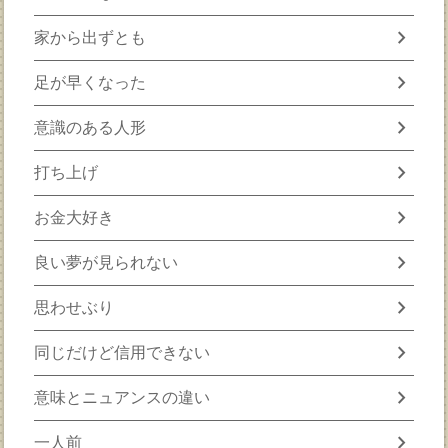
chevron_right
家から出ずとも
chevron_right
足が早くなった
chevron_right
意識のある人形
chevron_right
打ち上げ
chevron_right
お金大好き
chevron_right
良い夢が見られない
chevron_right
思わせぶり
chevron_right
同じだけど信用できない
chevron_right
意味とニュアンスの違い
chevron_right
一人前