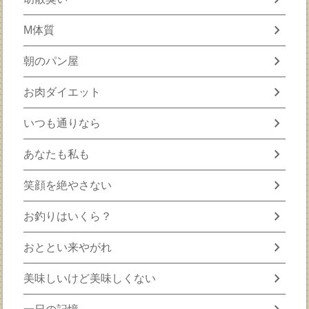
chevron_right
M体質
chevron_right
朝のパン屋
chevron_right
お肉ダイエット
chevron_right
いつも通りなら
chevron_right
あなたも私も
chevron_right
笑顔を絶やさない
chevron_right
お釣りはいくら？
chevron_right
おととい来やがれ
chevron_right
美味しいけど美味しくない