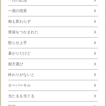
chevron_right
一日の記憶
chevron_right
一億の現実
chevron_right
相も変わらず
chevron_right
胃袋をつかまれた
chevron_right
怒らせ上手
chevron_right
暑がりだけど
chevron_right
相方選び
chevron_right
終わりがないと
chevron_right
オーバーキル
chevron_right
当たるを当てる