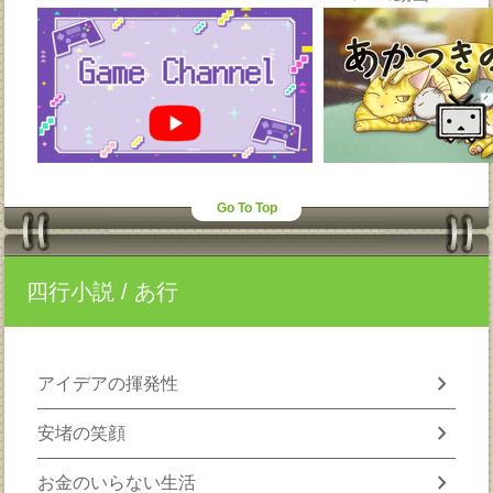
Go To Top
四行小説
/ あ行
chevron_right
アイデアの揮発性
chevron_right
安堵の笑顔
chevron_right
お金のいらない生活