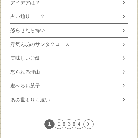
chevron_right
アイデアは？
chevron_right
占い通り……？
chevron_right
怒らせたら怖い
chevron_right
浮気ん坊のサンタクロース
chevron_right
美味しいご飯
chevron_right
怒られる理由
chevron_right
遊べるお菓子
chevron_right
あの世よりも遠い
chevron_right
1
2
3
4