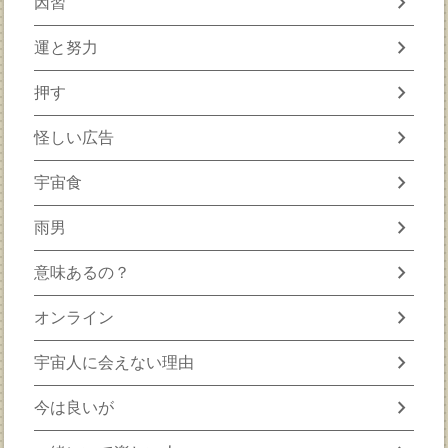
chevron_right
因習
chevron_right
運と努力
chevron_right
押す
chevron_right
怪しい広告
chevron_right
宇宙食
chevron_right
雨男
chevron_right
意味あるの？
chevron_right
オンライン
chevron_right
宇宙人に会えない理由
chevron_right
今は良いが