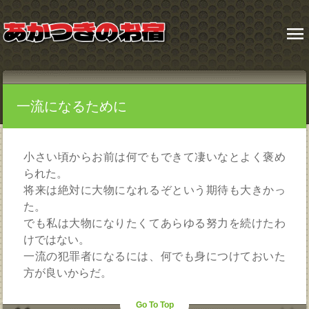
menu
一流になるために
小さい頃からお前は何でもできて凄いなとよく褒め
られた。
将来は絶対に大物になれるぞという期待も大きかっ
た。
でも私は大物になりたくてあらゆる努力を続けたわ
けではない。
一流の犯罪者になるには、何でも身につけておいた
方が良いからだ。
Go To Top