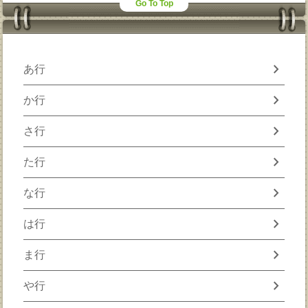
Go To Top
chevron_right
あ行
chevron_right
か行
chevron_right
さ行
chevron_right
た行
chevron_right
な行
chevron_right
は行
chevron_right
ま行
chevron_right
や行