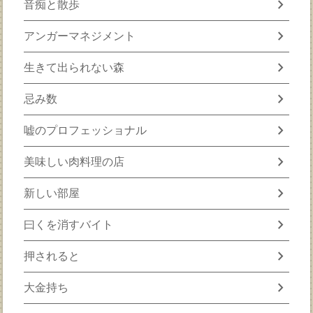
chevron_right
音痴と散歩
chevron_right
アンガーマネジメント
chevron_right
生きて出られない森
chevron_right
忌み数
chevron_right
嘘のプロフェッショナル
chevron_right
美味しい肉料理の店
chevron_right
新しい部屋
chevron_right
曰くを消すバイト
chevron_right
押されると
chevron_right
大金持ち