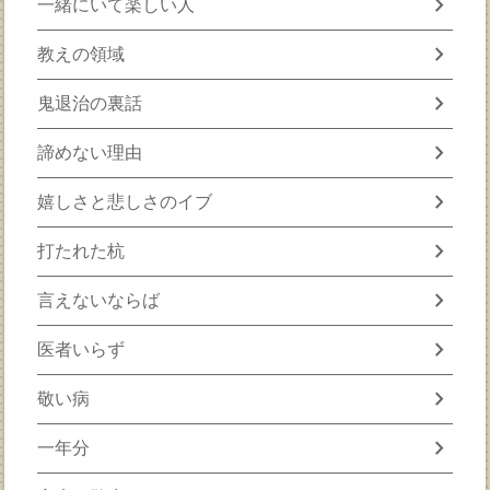
chevron_right
一緒にいて楽しい人
chevron_right
教えの領域
chevron_right
鬼退治の裏話
chevron_right
諦めない理由
chevron_right
嬉しさと悲しさのイブ
chevron_right
打たれた杭
chevron_right
言えないならば
chevron_right
医者いらず
chevron_right
敬い病
chevron_right
一年分