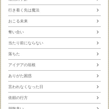
chevron_right
行き着く先は魔法
chevron_right
おこる未来
chevron_right
奪い合い
chevron_right
当たり前にならない
chevron_right
落ちた
chevron_right
アイデアの垣根
chevron_right
ありがた困惑
chevron_right
言われなくなった日
chevron_right
依頼の行方
chevron_right
胡散臭い