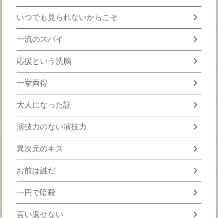
chevron_right
いつでも見られないからこそ
chevron_right
一流のスパイ
chevron_right
応援という洗脳
chevron_right
一挙両得
chevron_right
大人になった証
chevron_right
演技力のない演技力
chevron_right
異次元のキス
chevron_right
お前は誰だ
chevron_right
一円で暗殺
chevron_right
言い返せない