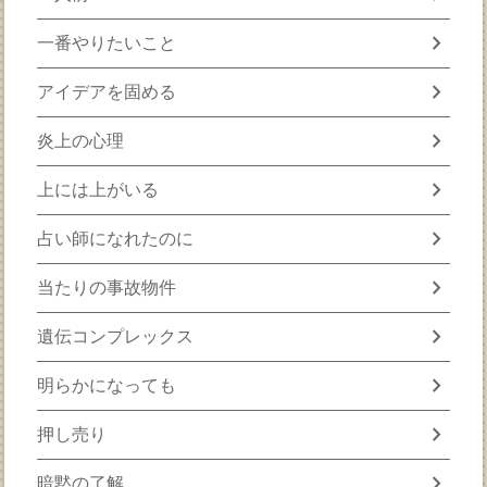
chevron_right
一番やりたいこと
chevron_right
アイデアを固める
chevron_right
炎上の心理
chevron_right
上には上がいる
chevron_right
占い師になれたのに
chevron_right
当たりの事故物件
chevron_right
遺伝コンプレックス
chevron_right
明らかになっても
chevron_right
押し売り
chevron_right
暗黙の了解