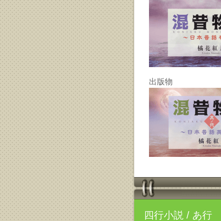
出版物
四行小説
/ あ行