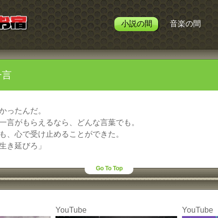
小説の間
音楽の間
一言
かったんだ。
一言がもらえるなら、どんな言葉でも。
も、心で受け止めることができた。
生き延びろ」
Go To Top
YouTube
YouTube