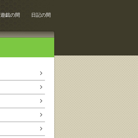
遊戯の間
日記の間
chevron_right
chevron_right
chevron_right
chevron_right
chevron_right