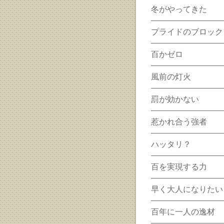
冬がやってきた
プライドのブロック
百かゼロ
風前の灯火
罰が効かない
惹かれ合う強者
ハッタリ？
百を実現する力
早く大人になりたい
百年に一人の逸材