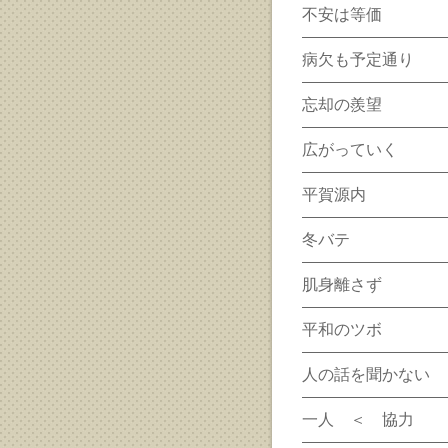
不安は等価
病欠も予定通り
忘却の羨望
広がっていく
平賀源内
冬バテ
肌身離さず
平和のツボ
人の話を聞かない
一人 ＜ 協力