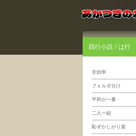
四行小説
/ は行
非効率
フォルダ分け
平和が一番
二人一組
恥ずかしがり屋