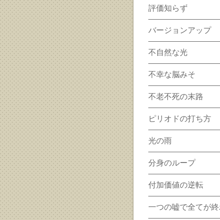
評価知らず
バージョンアップ
不自然な光
不幸な脳みそ
不老不死の末路
ピリオドの打ち方
光の雨
分身のループ
付加価値の逆転
一つの嘘で全てが終