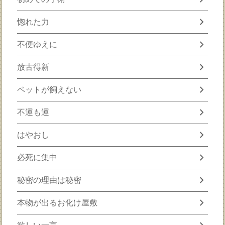
chevron_right
惚れた力
chevron_right
不便ゆえに
chevron_right
放古得新
chevron_right
ペットが飼えない
chevron_right
不運も運
chevron_right
はやおし
chevron_right
必死に集中
chevron_right
秘密の理由は秘密
chevron_right
本物が出るお化け屋敷