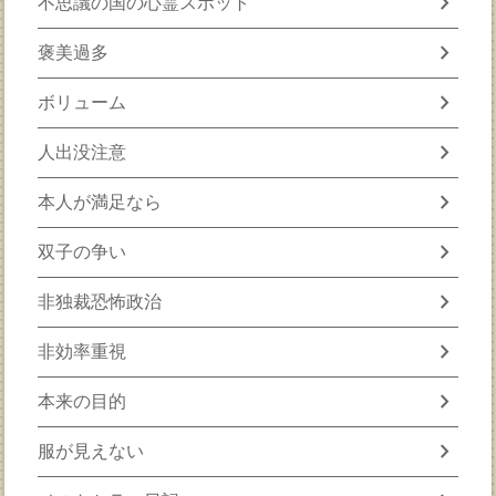
chevron_right
不思議の国の心霊スポット
chevron_right
褒美過多
chevron_right
ボリューム
chevron_right
人出没注意
chevron_right
本人が満足なら
chevron_right
双子の争い
chevron_right
非独裁恐怖政治
chevron_right
非効率重視
chevron_right
本来の目的
chevron_right
服が見えない