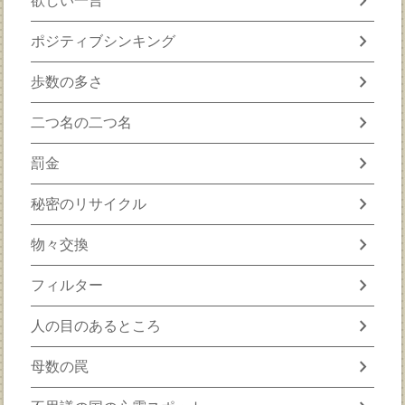
chevron_right
欲しい一言
chevron_right
ポジティブシンキング
chevron_right
歩数の多さ
chevron_right
二つ名の二つ名
chevron_right
罰金
chevron_right
秘密のリサイクル
chevron_right
物々交換
chevron_right
フィルター
chevron_right
人の目のあるところ
chevron_right
母数の罠