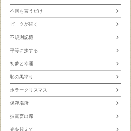
chevron_right
不満を言うだけ
chevron_right
ピークが続く
chevron_right
不規則記憶
chevron_right
平等に接する
chevron_right
初夢と幸運
chevron_right
恥の黒塗り
chevron_right
ホラークリスマス
chevron_right
保存場所
chevron_right
披露宴出席
chevron_right
光を超えて