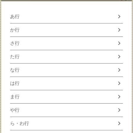
chevron_right
あ行
chevron_right
か行
chevron_right
さ行
chevron_right
た行
chevron_right
な行
chevron_right
は行
chevron_right
ま行
chevron_right
や行
chevron_right
ら・わ行