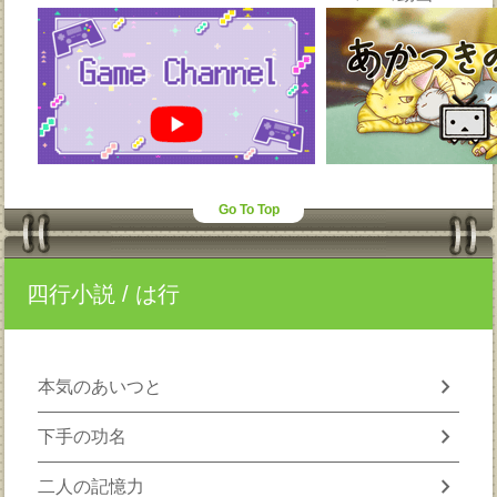
Go To Top
四行小説
/ は行
chevron_right
本気のあいつと
chevron_right
下手の功名
chevron_right
二人の記憶力