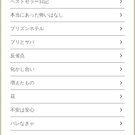
chevron_right
ベストセラー日記
chevron_right
本当にあった怖いはなし
chevron_right
プリズンホテル
chevron_right
ブリとサバ
chevron_right
反省点
chevron_right
化かし合い
chevron_right
増えたもの
chevron_right
花
chevron_right
不安は安心
chevron_right
バレなきゃ