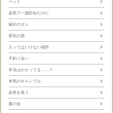
chevron_right
ペット
chevron_right
必死で一億貯めたのに
chevron_right
秘伝のタレ
chevron_right
変化の形
chevron_right
入ってはいけない場所
chevron_right
不釣り合い
chevron_right
本当はかかってる……？
chevron_right
本気のギャンブル
chevron_right
必然を装う
chevron_right
腹の虫