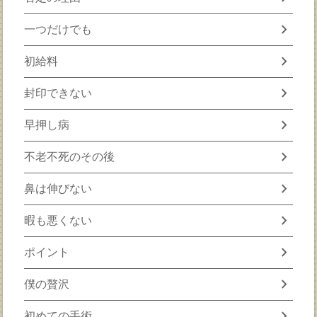
chevron_right
一つだけでも
chevron_right
初給料
chevron_right
封印できない
chevron_right
早押し病
chevron_right
不老不死のその後
chevron_right
鼻は伸びない
chevron_right
暇も悪くない
chevron_right
ポイント
chevron_right
僕の贅沢
chevron_right
初めての手術