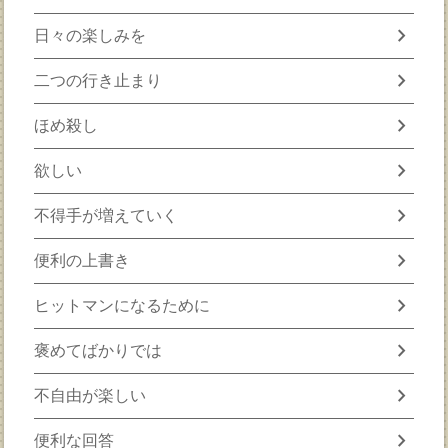
chevron_right
日々の楽しみを
chevron_right
二つの行き止まり
chevron_right
ほめ殺し
chevron_right
欲しい
chevron_right
不得手が増えていく
chevron_right
便利の上書き
chevron_right
ヒットマンになるために
chevron_right
褒めてばかりでは
chevron_right
不自由が楽しい
chevron_right
便利な回答