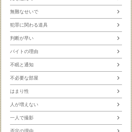
chevron_right
無難なせいで
chevron_right
犯罪に関わる道具
chevron_right
判断が早い
chevron_right
バイトの理由
chevron_right
不眠と通知
chevron_right
不必要な部屋
chevron_right
はまり性
chevron_right
人が増えない
chevron_right
一人で撮影
chevron_right
否定の理由