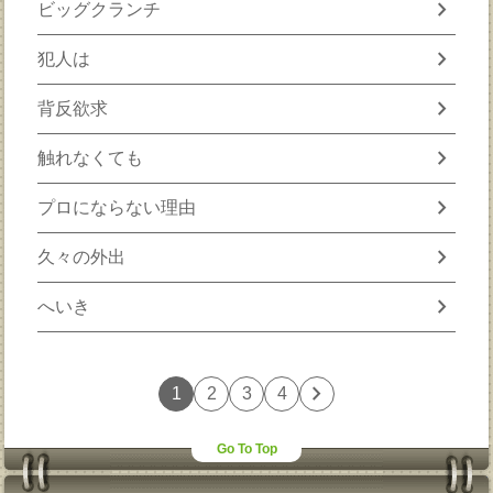
chevron_right
ビッグクランチ
chevron_right
犯人は
chevron_right
背反欲求
chevron_right
触れなくても
chevron_right
プロにならない理由
chevron_right
久々の外出
chevron_right
へいき
chevron_right
1
2
3
4
Go To Top