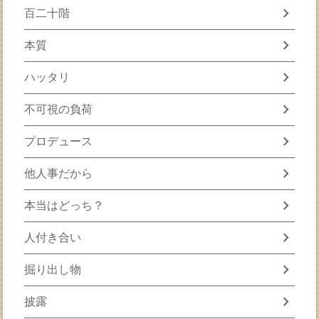
chevron_right
百二十階
chevron_right
本質
chevron_right
ハッタリ
chevron_right
不可視の負荷
chevron_right
プロデュース
chevron_right
他人事だから
chevron_right
本当はどっち？
chevron_right
人付き合い
chevron_right
掘り出し物
chevron_right
披露