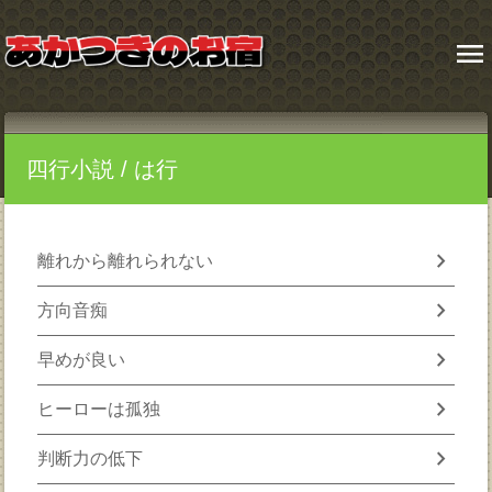
menu
四行小説
/ は行
chevron_right
離れから離れられない
chevron_right
方向音痴
chevron_right
早めが良い
chevron_right
ヒーローは孤独
chevron_right
判断力の低下