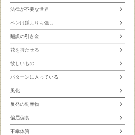
chevron_right
法律が不要な世界
chevron_right
ペンは鎌よりも強し
chevron_right
翻訳の引き金
chevron_right
花を持たせる
chevron_right
欲しいもの
chevron_right
パターンに入っている
chevron_right
風化
chevron_right
反発の副産物
chevron_right
偏屈偏食
chevron_right
不幸体質