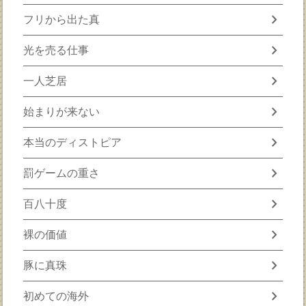
chevron_right
フリから出た真
chevron_right
光を売る仕事
chevron_right
一人芝居
chevron_right
始まりが来ない
chevron_right
本当のディストピア
chevron_right
罰ゲームの重さ
chevron_right
百八十度
chevron_right
裸の価値
chevron_right
豚に真珠
chevron_right
初めての海外