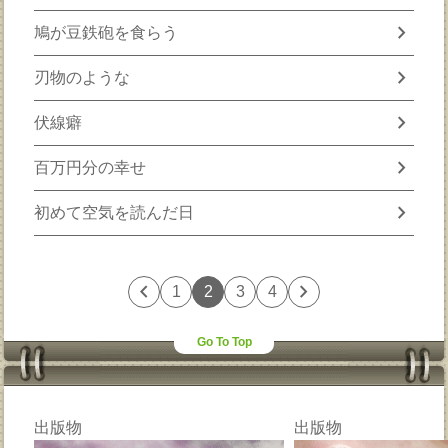
chevron_right
鳩が豆鉄砲を食らう
chevron_right
刃物のような
chevron_right
伏線癖
chevron_right
百万円分の幸せ
chevron_right
初めて空気を読んだ日
chevron_left
chevron_right
1
2
3
4
Go To Top
出版物
出版物