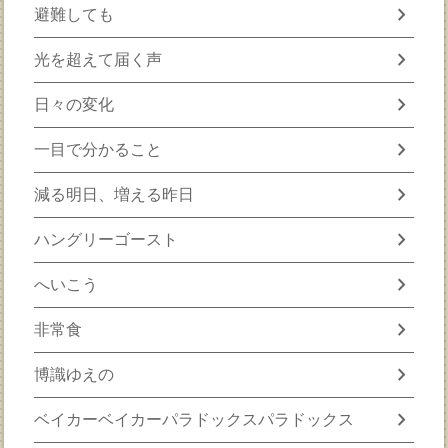
chevron_right
避難しても
chevron_right
光を超えて届く声
chevron_right
日々の変化
chevron_right
一目で分かること
chevron_right
減る明日、増える昨日
chevron_right
ハングリーゴースト
chevron_right
へいこう
chevron_right
非常食
chevron_right
博識ゆえの
chevron_right
ベイカーベイカーパラドックスパラドックス