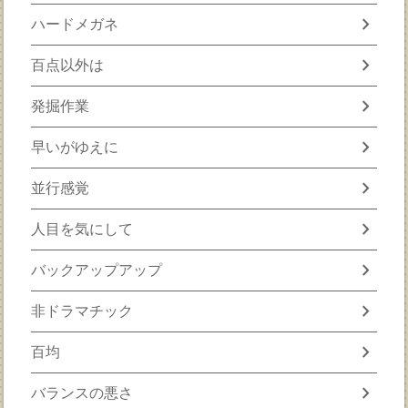
chevron_right
ハードメガネ
chevron_right
百点以外は
chevron_right
発掘作業
chevron_right
早いがゆえに
chevron_right
並行感覚
chevron_right
人目を気にして
chevron_right
バックアップアップ
chevron_right
非ドラマチック
chevron_right
百均
chevron_right
バランスの悪さ