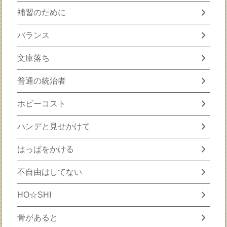
chevron_right
補習のために
chevron_right
バランス
chevron_right
文庫落ち
chevron_right
普通の統治者
chevron_right
ホビーコスト
chevron_right
ハンデと見せかけて
chevron_right
はっぱをかける
chevron_right
不自由はしてない
chevron_right
HO☆SHI
chevron_right
骨があると