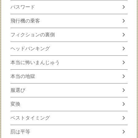
chevron_right
パスワード
chevron_right
飛行機の乗客
chevron_right
フィクションの裏側
chevron_right
ヘッドバンキング
chevron_right
本当に怖いまんじゅう
chevron_right
本当の地獄
chevron_right
服選び
chevron_right
変換
chevron_right
ベストタイミング
chevron_right
罰は平等