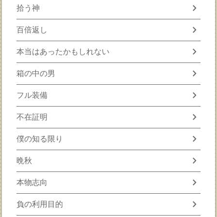
chevron_right
拾う神
chevron_right
百倍返し
chevron_right
本当はあったかもしれない
chevron_right
箱の中の男
chevron_right
フル装備
chevron_right
不在証明
chevron_right
僕の知る限り
chevron_right
晩秋
chevron_right
本物志向
chevron_right
負の利用目的