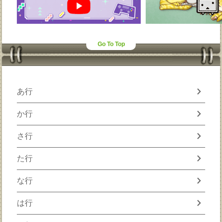
Go To Top
chevron_right
あ行
chevron_right
か行
chevron_right
さ行
chevron_right
た行
chevron_right
な行
chevron_right
は行