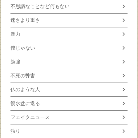
chevron_right
不思議なことなど何もない
chevron_right
速さより重さ
chevron_right
暴力
chevron_right
僕じゃない
chevron_right
勉強
chevron_right
不死の弊害
chevron_right
仏のような人
chevron_right
復水盆に返る
chevron_right
フェイクニュース
chevron_right
独り