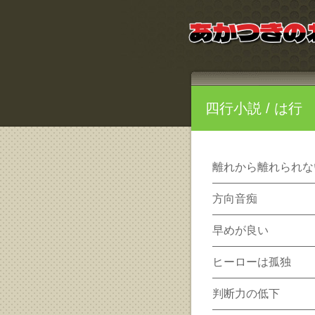
四行小説
/ は行
離れから離れられな
方向音痴
早めが良い
ヒーローは孤独
判断力の低下