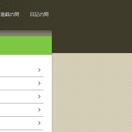
遊戯の間
日記の間
chevron_right
chevron_right
chevron_right
chevron_right
chevron_right