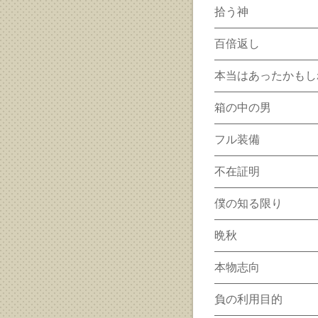
拾う神
百倍返し
本当はあったかもし
箱の中の男
フル装備
不在証明
僕の知る限り
晩秋
本物志向
負の利用目的