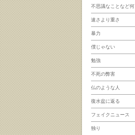
不思議なことなど何
速さより重さ
暴力
僕じゃない
勉強
不死の弊害
仏のような人
復水盆に返る
フェイクニュース
独り