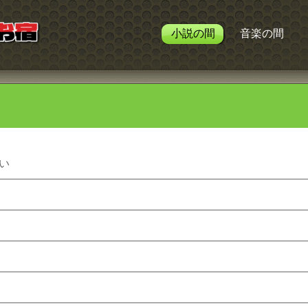
小説の間
音楽の間
い