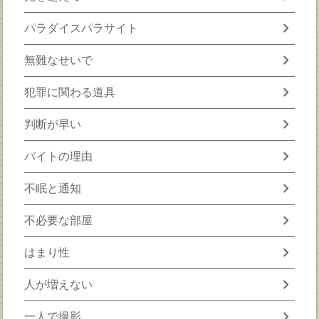
chevron_right
パラダイスパラサイト
chevron_right
無難なせいで
chevron_right
犯罪に関わる道具
chevron_right
判断が早い
chevron_right
バイトの理由
chevron_right
不眠と通知
chevron_right
不必要な部屋
chevron_right
はまり性
chevron_right
人が増えない
chevron_right
一人で撮影