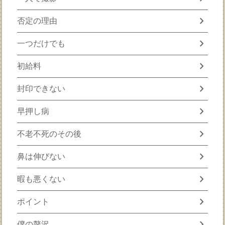
chevron_right
否定の理由
chevron_right
一つだけでも
chevron_right
初給料
chevron_right
封印できない
chevron_right
早押し病
chevron_right
不老不死のその後
chevron_right
鼻は伸びない
chevron_right
暇も悪くない
chevron_right
ポイント
chevron_right
僕の贅沢