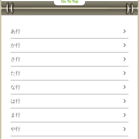
Go To Top
chevron_right
あ行
chevron_right
か行
chevron_right
さ行
chevron_right
た行
chevron_right
な行
chevron_right
は行
chevron_right
ま行
chevron_right
や行