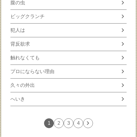
chevron_right
腹の虫
chevron_right
ビッグクランチ
chevron_right
犯人は
chevron_right
背反欲求
chevron_right
触れなくても
chevron_right
プロにならない理由
chevron_right
久々の外出
chevron_right
へいき
chevron_right
1
2
3
4