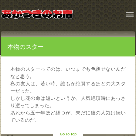
menu
本物のスター
本物のスターってのは、いつまでも色褪せないんだ
なと思う。
私の友人は、若い時、誰もが絶賛するほどの大スタ
ーだった。
しかし花の命は短いというか、人気絶頂時にあっさ
り逝ってしまった。
あれから五十年ほど経つが、未だに彼の人気は続い
ているのだ。
Go To Top