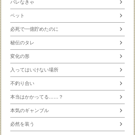
chevron_right
バレなきゃ
chevron_right
ペット
chevron_right
必死で一億貯めたのに
chevron_right
秘伝のタレ
chevron_right
変化の形
chevron_right
入ってはいけない場所
chevron_right
不釣り合い
chevron_right
本当はかかってる……？
chevron_right
本気のギャンブル
chevron_right
必然を装う