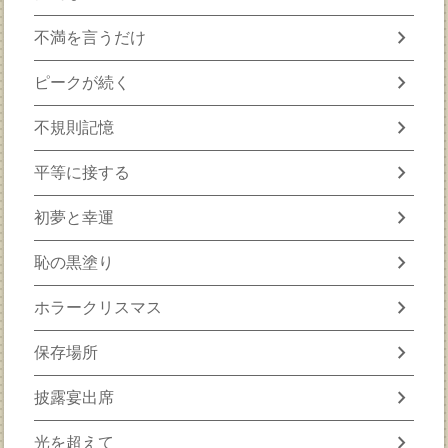
chevron_right
不満を言うだけ
chevron_right
ピークが続く
chevron_right
不規則記憶
chevron_right
平等に接する
chevron_right
初夢と幸運
chevron_right
恥の黒塗り
chevron_right
ホラークリスマス
chevron_right
保存場所
chevron_right
披露宴出席
chevron_right
光を超えて