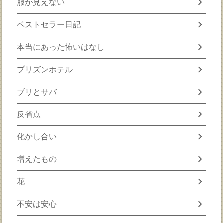
chevron_right
服が見えない
chevron_right
ベストセラー日記
chevron_right
本当にあった怖いはなし
chevron_right
プリズンホテル
chevron_right
ブリとサバ
chevron_right
反省点
chevron_right
化かし合い
chevron_right
増えたもの
chevron_right
花
chevron_right
不安は安心