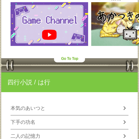
Go To Top
四行小説
/ は行
chevron_right
本気のあいつと
chevron_right
下手の功名
chevron_right
二人の記憶力