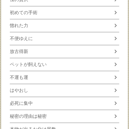
chevron_right
初めての手術
chevron_right
惚れた力
chevron_right
不便ゆえに
chevron_right
放古得新
chevron_right
ペットが飼えない
chevron_right
不運も運
chevron_right
はやおし
chevron_right
必死に集中
chevron_right
秘密の理由は秘密