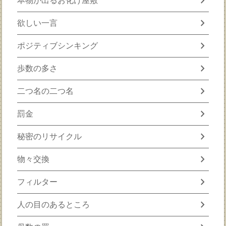
chevron_right
本物が出るお化け屋敷
chevron_right
欲しい一言
chevron_right
ポジティブシンキング
chevron_right
歩数の多さ
chevron_right
二つ名の二つ名
chevron_right
罰金
chevron_right
秘密のリサイクル
chevron_right
物々交換
chevron_right
フィルター
chevron_right
人の目のあるところ