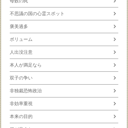
chevron_right
母数の罠
chevron_right
不思議の国の心霊スポット
chevron_right
褒美過多
chevron_right
ボリューム
chevron_right
人出没注意
chevron_right
本人が満足なら
chevron_right
双子の争い
chevron_right
非独裁恐怖政治
chevron_right
非効率重視
chevron_right
本来の目的