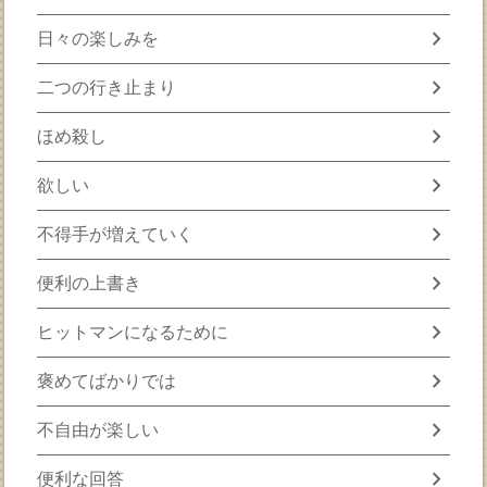
chevron_right
日々の楽しみを
chevron_right
二つの行き止まり
chevron_right
ほめ殺し
chevron_right
欲しい
chevron_right
不得手が増えていく
chevron_right
便利の上書き
chevron_right
ヒットマンになるために
chevron_right
褒めてばかりでは
chevron_right
不自由が楽しい
chevron_right
便利な回答