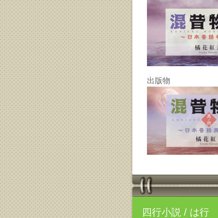
出版物
四行小説
/ は行