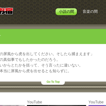
小説の間
音楽の間
す
の屏風から虎を出してください。そしたら捕まえます」
の真似事でもしたかったのだろう。
いからとたかを括って、そう言ったに違いない。
本当に屏風から虎を出せるとも知らずに。
Go To Top
YouTube
YouTube