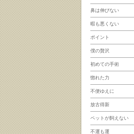
鼻は伸びない
暇も悪くない
ポイント
僕の贅沢
初めての手術
惚れた力
不便ゆえに
放古得新
ペットが飼えない
不運も運