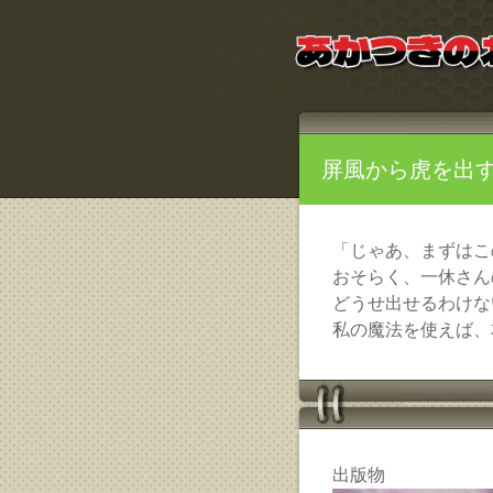
屏風から虎を出
「じゃあ、まずはこ
おそらく、一休さん
どうせ出せるわけな
私の魔法を使えば、
出版物