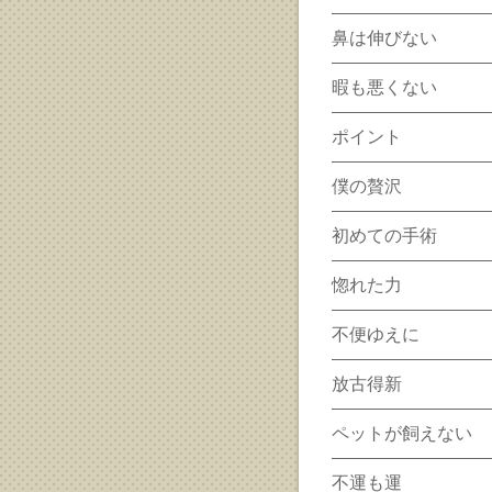
鼻は伸びない
暇も悪くない
ポイント
僕の贅沢
初めての手術
惚れた力
不便ゆえに
放古得新
ペットが飼えない
不運も運