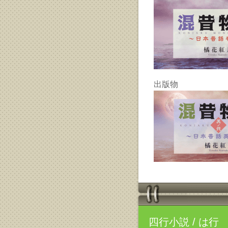
出版物
四行小説
/ は行