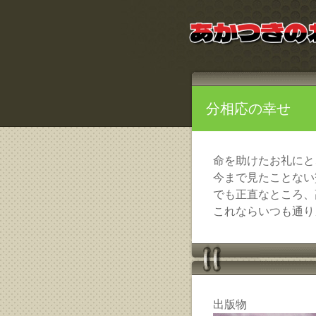
分相応の幸せ
命を助けたお礼にと
今まで見たことない
でも正直なところ、
これならいつも通り
出版物