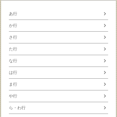
chevron_right
あ行
chevron_right
か行
chevron_right
さ行
chevron_right
た行
chevron_right
な行
chevron_right
は行
chevron_right
ま行
chevron_right
や行
chevron_right
ら・わ行