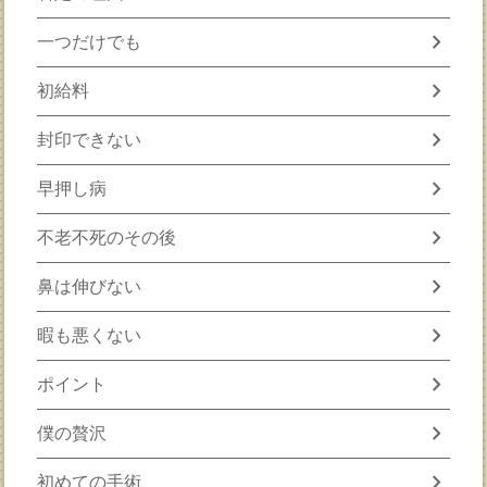
chevron_right
一つだけでも
chevron_right
初給料
chevron_right
封印できない
chevron_right
早押し病
chevron_right
不老不死のその後
chevron_right
鼻は伸びない
chevron_right
暇も悪くない
chevron_right
ポイント
chevron_right
僕の贅沢
chevron_right
初めての手術