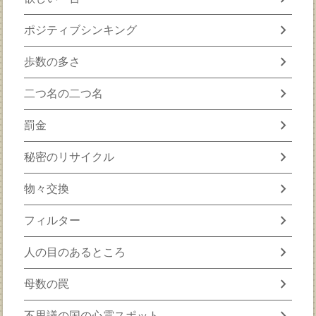
chevron_right
ポジティブシンキング
chevron_right
歩数の多さ
chevron_right
二つ名の二つ名
chevron_right
罰金
chevron_right
秘密のリサイクル
chevron_right
物々交換
chevron_right
フィルター
chevron_right
人の目のあるところ
chevron_right
母数の罠
chevron_right
不思議の国の心霊スポット