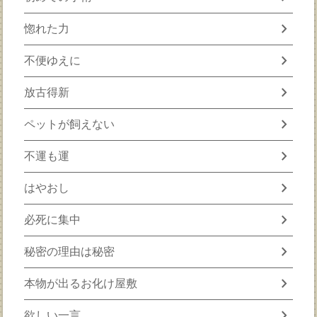
chevron_right
惚れた力
chevron_right
不便ゆえに
chevron_right
放古得新
chevron_right
ペットが飼えない
chevron_right
不運も運
chevron_right
はやおし
chevron_right
必死に集中
chevron_right
秘密の理由は秘密
chevron_right
本物が出るお化け屋敷
chevron_right
欲しい一言