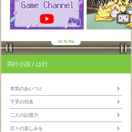
Go To Top
四行小説
/ は行
chevron_right
本気のあいつと
chevron_right
下手の功名
chevron_right
二人の記憶力
chevron_right
日々の楽しみを