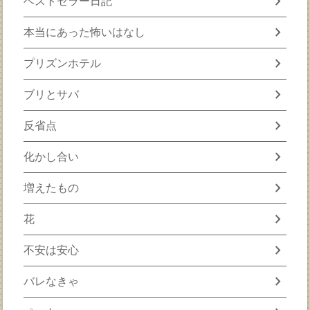
chevron_right
ベストセラー日記
chevron_right
本当にあった怖いはなし
chevron_right
プリズンホテル
chevron_right
ブリとサバ
chevron_right
反省点
chevron_right
化かし合い
chevron_right
増えたもの
chevron_right
花
chevron_right
不安は安心
chevron_right
バレなきゃ