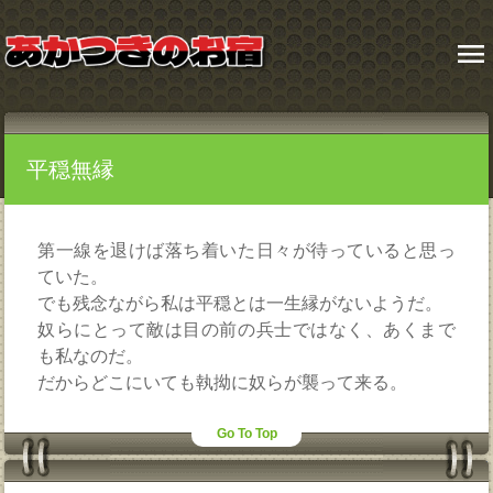
menu
平穏無縁
第一線を退けば落ち着いた日々が待っていると思っ
ていた。
でも残念ながら私は平穏とは一生縁がないようだ。
奴らにとって敵は目の前の兵士ではなく、あくまで
も私なのだ。
だからどこにいても執拗に奴らが襲って来る。
Go To Top