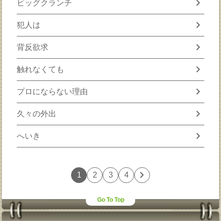
chevron_right
ビッグクランチ
chevron_right
犯人は
chevron_right
背反欲求
chevron_right
触れなくても
chevron_right
プロにならない理由
chevron_right
久々の外出
chevron_right
へいき
chevron_right
1
2
3
4
Go To Top