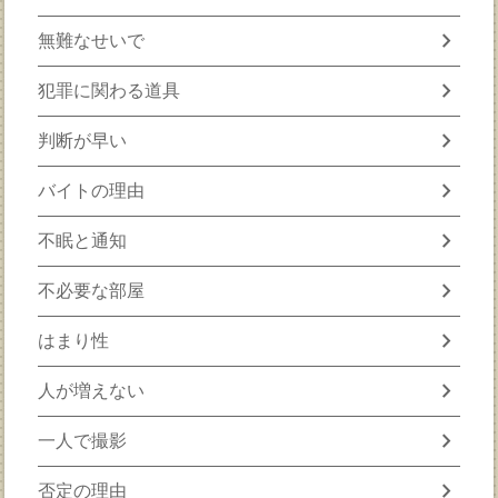
chevron_right
無難なせいで
chevron_right
犯罪に関わる道具
chevron_right
判断が早い
chevron_right
バイトの理由
chevron_right
不眠と通知
chevron_right
不必要な部屋
chevron_right
はまり性
chevron_right
人が増えない
chevron_right
一人で撮影
chevron_right
否定の理由