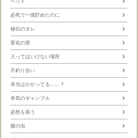
chevron_right
ペット
chevron_right
必死で一億貯めたのに
chevron_right
秘伝のタレ
chevron_right
変化の形
chevron_right
入ってはいけない場所
chevron_right
不釣り合い
chevron_right
本当はかかってる……？
chevron_right
本気のギャンブル
chevron_right
必然を装う
chevron_right
腹の虫