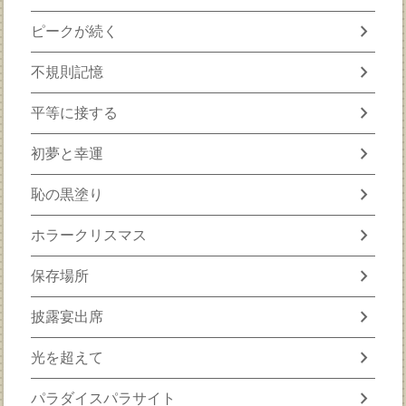
chevron_right
ピークが続く
chevron_right
不規則記憶
chevron_right
平等に接する
chevron_right
初夢と幸運
chevron_right
恥の黒塗り
chevron_right
ホラークリスマス
chevron_right
保存場所
chevron_right
披露宴出席
chevron_right
光を超えて
chevron_right
パラダイスパラサイト