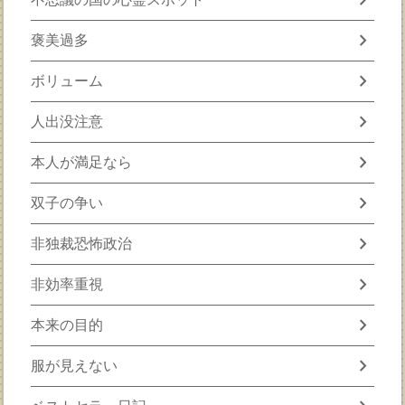
chevron_right
褒美過多
chevron_right
ボリューム
chevron_right
人出没注意
chevron_right
本人が満足なら
chevron_right
双子の争い
chevron_right
非独裁恐怖政治
chevron_right
非効率重視
chevron_right
本来の目的
chevron_right
服が見えない