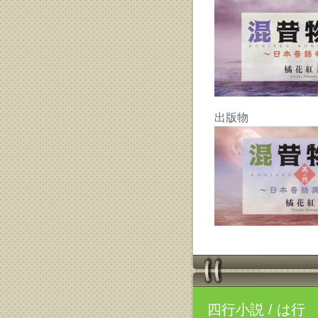
出版物
四行小説
/ は行