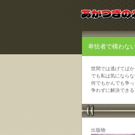
卑怯者で構わな
世間では逃げてばか
でも私は気にならな
何でもかんでも争っ
争わずに解決できる
出版物