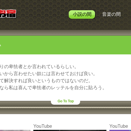
小説の間
音楽の間
い
りの卑怯者とか言われているらしい。
いから言わせたい奴には言わせておけば良い。
て解決すれば良いというものではないのだ。
なら私は喜んで卑怯者のレッテルを自分に貼ろう。
Go To Top
YouTube
YouTube