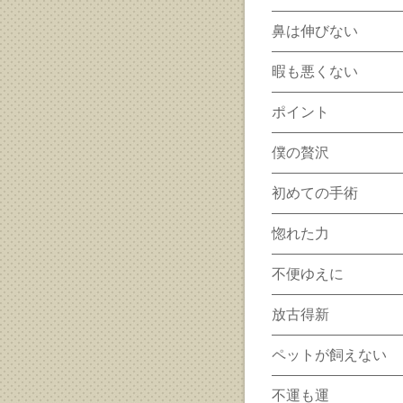
鼻は伸びない
暇も悪くない
ポイント
僕の贅沢
初めての手術
惚れた力
不便ゆえに
放古得新
ペットが飼えない
不運も運