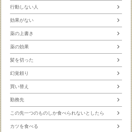
chevron_right
行動しない人
chevron_right
効果がない
chevron_right
薬の上書き
chevron_right
薬の効果
chevron_right
髪を切った
chevron_right
幻覚頼り
chevron_right
買い替え
chevron_right
勤務先
chevron_right
この先一つのものしか食べられないとしたら
chevron_right
カツを食べる