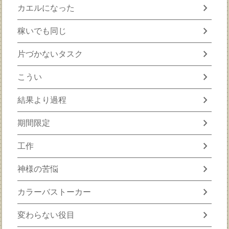
chevron_right
カエルになった
chevron_right
稼いでも同じ
chevron_right
片づかないタスク
chevron_right
こうい
chevron_right
結果より過程
chevron_right
期間限定
chevron_right
工作
chevron_right
神様の苦悩
chevron_right
カラーバストーカー
chevron_right
変わらない役目