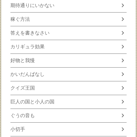
chevron_right
期待通りにいかない
chevron_right
稼ぐ方法
chevron_right
答えを書きなさい
chevron_right
カリギュラ効果
chevron_right
好物と我慢
chevron_right
かいだんばなし
chevron_right
クイズ王国
chevron_right
巨人の国と小人の国
chevron_right
ぐうの音も
chevron_right
小切手