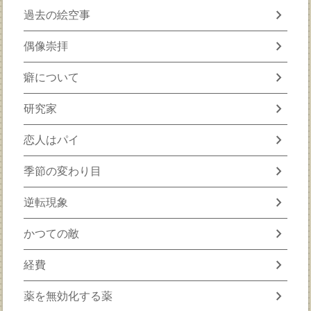
chevron_right
過去の絵空事
chevron_right
偶像崇拝
chevron_right
癖について
chevron_right
研究家
chevron_right
恋人はパイ
chevron_right
季節の変わり目
chevron_right
逆転現象
chevron_right
かつての敵
chevron_right
経費
chevron_right
薬を無効化する薬