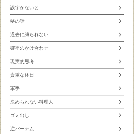
chevron_right
誤字がないと
chevron_right
髪の話
chevron_right
過去に縛られない
chevron_right
確率のかけ合わせ
chevron_right
現実的思考
chevron_right
貴重な休日
chevron_right
軍手
chevron_right
決められない料理人
chevron_right
ゴミ出し
chevron_right
逆バーナム