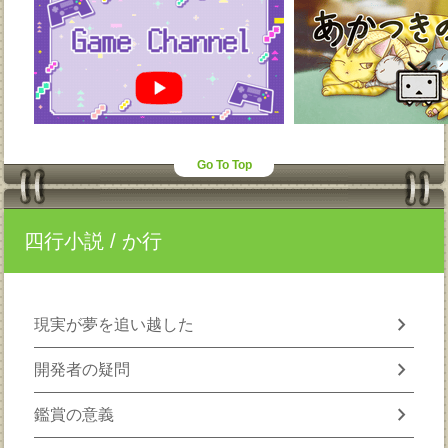
Go To Top
四行小説
/ か行
chevron_right
現実が夢を追い越した
chevron_right
開発者の疑問
chevron_right
鑑賞の意義