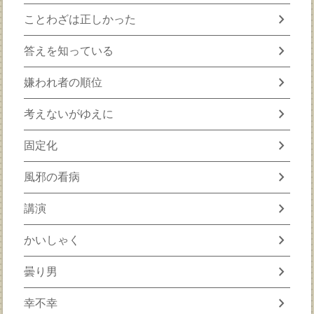
chevron_right
ことわざは正しかった
chevron_right
答えを知っている
chevron_right
嫌われ者の順位
chevron_right
考えないがゆえに
chevron_right
固定化
chevron_right
風邪の看病
chevron_right
講演
chevron_right
かいしゃく
chevron_right
曇り男
chevron_right
幸不幸