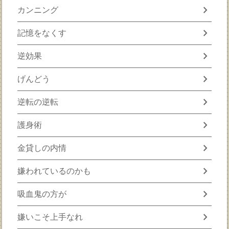
chevron_right
カンニング
chevron_right
記憶をなくす
chevron_right
逆効果
chevron_right
げんどう
chevron_right
逆転の逆転
chevron_right
護身術
chevron_right
金貸しの内情
chevron_right
嫌われているのかも
chevron_right
吸血鬼の方が
chevron_right
嫌いこそ上手なれ