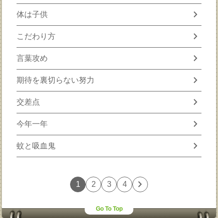
chevron_right
体は子供
chevron_right
こだわり方
chevron_right
言葉攻め
chevron_right
期待を裏切らない努力
chevron_right
交差点
chevron_right
今年一年
chevron_right
蚊と吸血鬼
chevron_right
1
2
3
4
Go To Top