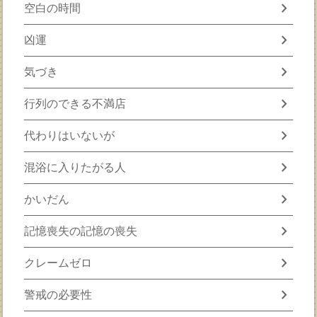
chevron_right
空白の時間
chevron_right
凶運
chevron_right
気づき
chevron_right
行列のできる不満店
chevron_right
代わりはいないが
chevron_right
混浴に入りたがる人
chevron_right
かいだん
chevron_right
記憶喪失の記憶の喪失
chevron_right
クレームゼロ
chevron_right
警戒の必要性