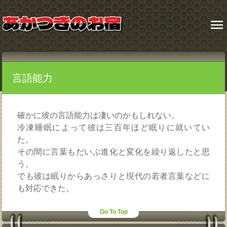
menu
言語能力
確かに彼の言語能力は凄いのかもしれない。
冷凍睡眠によって彼は三百年ほど眠りに就いてい
た。
その間に言葉もだいぶ進化と変化を繰り返したと思
う。
でも彼は眠りからあっさりと現代の若者言葉などに
も対応できた。
Go To Top