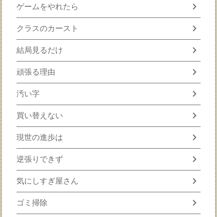
chevron_right
ゲームをやれたら
chevron_right
クラスのカースト
chevron_right
結局見るだけ
chevron_right
頑張る理由
chevron_right
汚い字
chevron_right
買い替えない
chevron_right
現世の進歩は
chevron_right
逆張りできず
chevron_right
気にしすぎ屋さん
chevron_right
ゴミ掃除