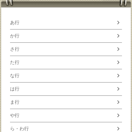
chevron_right
あ行
chevron_right
か行
chevron_right
さ行
chevron_right
た行
chevron_right
な行
chevron_right
は行
chevron_right
ま行
chevron_right
や行
chevron_right
ら・わ行