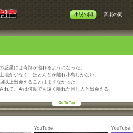
小説の間
音楽の間
星
の惑星には奇跡が溢れるようになった。
土地が少なく、ほとんどが離れ小島しかない。
回以上出会えることはまずなかった。
されて、今は何度でも遠く離れた同じ人と出会える。
Go To Top
YouTube
YouTube