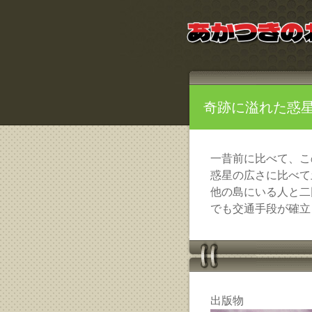
奇跡に溢れた惑
一昔前に比べて、こ
惑星の広さに比べて
他の島にいる人と二
でも交通手段が確立
出版物