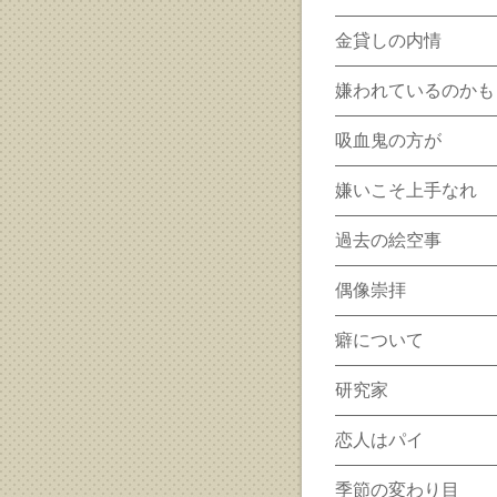
金貸しの内情
嫌われているのかも
吸血鬼の方が
嫌いこそ上手なれ
過去の絵空事
偶像崇拝
癖について
研究家
恋人はパイ
季節の変わり目