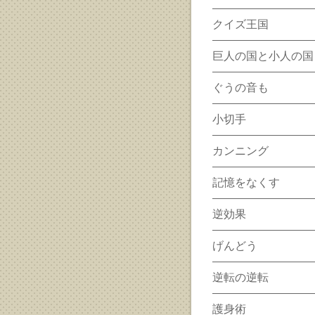
クイズ王国
巨人の国と小人の国
ぐうの音も
小切手
カンニング
記憶をなくす
逆効果
げんどう
逆転の逆転
護身術