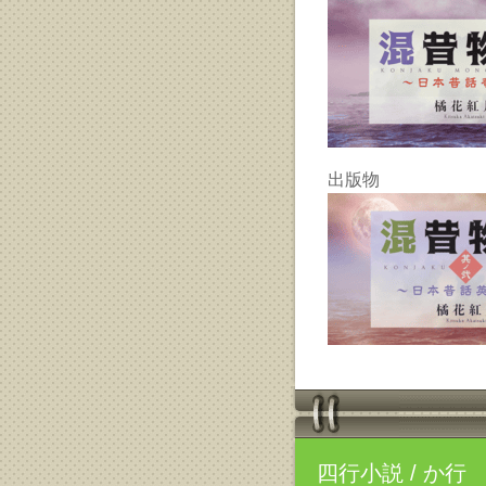
出版物
四行小説
/ か行