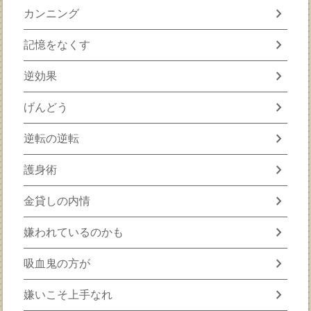
chevron_right
カンニング
chevron_right
記憶をなくす
chevron_right
逆効果
chevron_right
げんどう
chevron_right
逆転の逆転
chevron_right
護身術
chevron_right
金貸しの内情
chevron_right
嫌われているのかも
chevron_right
吸血鬼の方が
chevron_right
嫌いこそ上手なれ