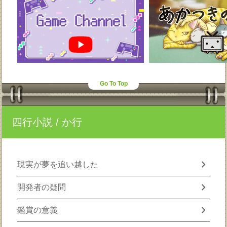
Go To Top
四行小説
/ か行
chevron_right
現実が夢を追い越した
chevron_right
開発者の疑問
chevron_right
鑑賞の意義