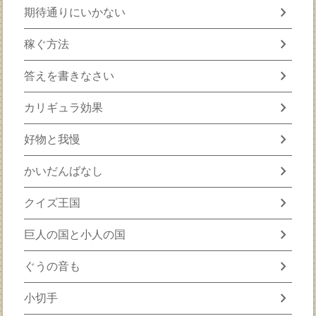
chevron_right
期待通りにいかない
chevron_right
稼ぐ方法
chevron_right
答えを書きなさい
chevron_right
カリギュラ効果
chevron_right
好物と我慢
chevron_right
かいだんばなし
chevron_right
クイズ王国
chevron_right
巨人の国と小人の国
chevron_right
ぐうの音も
chevron_right
小切手