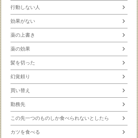
chevron_right
行動しない人
chevron_right
効果がない
chevron_right
薬の上書き
chevron_right
薬の効果
chevron_right
髪を切った
chevron_right
幻覚頼り
chevron_right
買い替え
chevron_right
勤務先
chevron_right
この先一つのものしか食べられないとしたら
chevron_right
カツを食べる