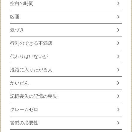
chevron_right
空白の時間
chevron_right
凶運
chevron_right
気づき
chevron_right
行列のできる不満店
chevron_right
代わりはいないが
chevron_right
混浴に入りたがる人
chevron_right
かいだん
chevron_right
記憶喪失の記憶の喪失
chevron_right
クレームゼロ
chevron_right
警戒の必要性