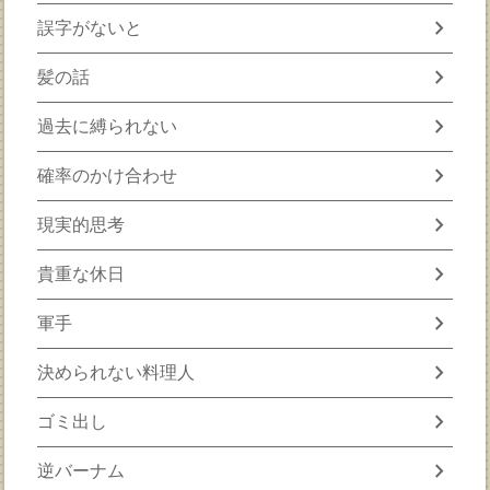
chevron_right
誤字がないと
chevron_right
髪の話
chevron_right
過去に縛られない
chevron_right
確率のかけ合わせ
chevron_right
現実的思考
chevron_right
貴重な休日
chevron_right
軍手
chevron_right
決められない料理人
chevron_right
ゴミ出し
chevron_right
逆バーナム