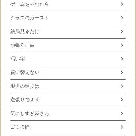
chevron_right
ゲームをやれたら
chevron_right
クラスのカースト
chevron_right
結局見るだけ
chevron_right
頑張る理由
chevron_right
汚い字
chevron_right
買い替えない
chevron_right
現世の進歩は
chevron_right
逆張りできず
chevron_right
気にしすぎ屋さん
chevron_right
ゴミ掃除