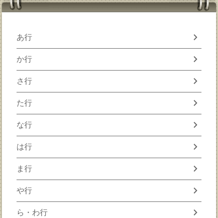
chevron_right
あ行
chevron_right
か行
chevron_right
さ行
chevron_right
た行
chevron_right
な行
chevron_right
は行
chevron_right
ま行
chevron_right
や行
chevron_right
ら・わ行