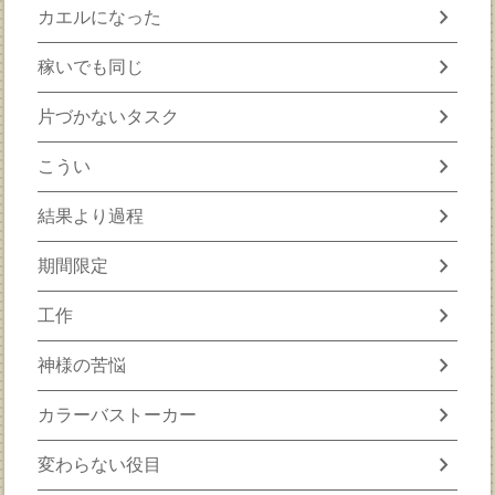
chevron_right
カエルになった
chevron_right
稼いでも同じ
chevron_right
片づかないタスク
chevron_right
こうい
chevron_right
結果より過程
chevron_right
期間限定
chevron_right
工作
chevron_right
神様の苦悩
chevron_right
カラーバストーカー
chevron_right
変わらない役目