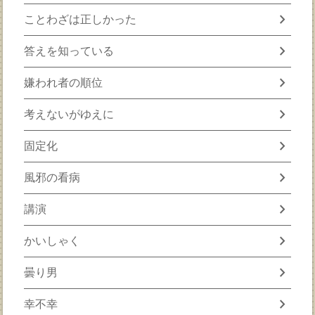
chevron_right
ことわざは正しかった
chevron_right
答えを知っている
chevron_right
嫌われ者の順位
chevron_right
考えないがゆえに
chevron_right
固定化
chevron_right
風邪の看病
chevron_right
講演
chevron_right
かいしゃく
chevron_right
曇り男
chevron_right
幸不幸