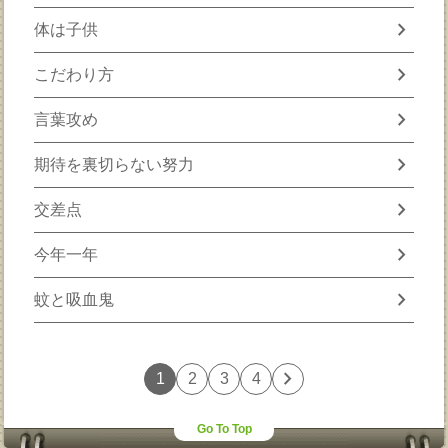
chevron_right
体は子供
chevron_right
こだわり方
chevron_right
言葉攻め
chevron_right
期待を裏切らない努力
chevron_right
交差点
chevron_right
今年一年
chevron_right
蚊と吸血鬼
chevron_right
1
2
3
4
Go To Top