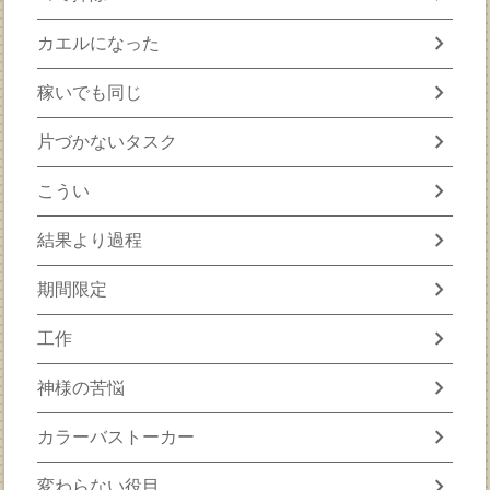
chevron_right
カエルになった
chevron_right
稼いでも同じ
chevron_right
片づかないタスク
chevron_right
こうい
chevron_right
結果より過程
chevron_right
期間限定
chevron_right
工作
chevron_right
神様の苦悩
chevron_right
カラーバストーカー
chevron_right
変わらない役目