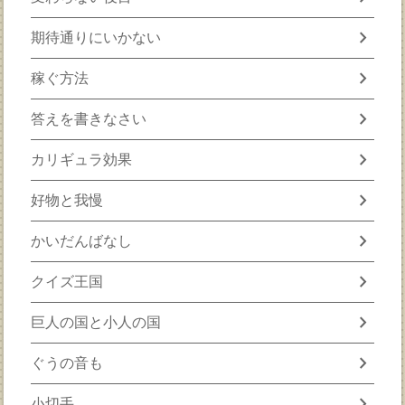
chevron_right
期待通りにいかない
chevron_right
稼ぐ方法
chevron_right
答えを書きなさい
chevron_right
カリギュラ効果
chevron_right
好物と我慢
chevron_right
かいだんばなし
chevron_right
クイズ王国
chevron_right
巨人の国と小人の国
chevron_right
ぐうの音も
chevron_right
小切手