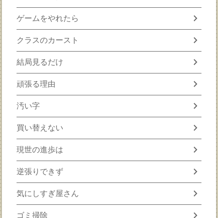
chevron_right
ゲームをやれたら
chevron_right
クラスのカースト
chevron_right
結局見るだけ
chevron_right
頑張る理由
chevron_right
汚い字
chevron_right
買い替えない
chevron_right
現世の進歩は
chevron_right
逆張りできず
chevron_right
気にしすぎ屋さん
chevron_right
ゴミ掃除