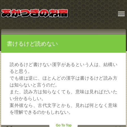
menu
書けるけど読めない
読めるけど書けない漢字があるという人は、結構い
ると思う。
でも彼は逆に、ほとんどの漢字は書けるけど読み方
は知らないと言うのだ。
また、読み方は知らなくても、意味は見ればだいた
い分かるらしい。
案外彼なら、古代文字とかも、見れば何となく意味
を理解できるのかもしれない。
Go To Top