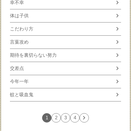
chevron_right
幸不幸
chevron_right
体は子供
chevron_right
こだわり方
chevron_right
言葉攻め
chevron_right
期待を裏切らない努力
chevron_right
交差点
chevron_right
今年一年
chevron_right
蚊と吸血鬼
chevron_right
1
2
3
4