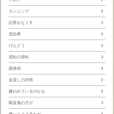
chevron_right
カンニング
chevron_right
記憶をなくす
chevron_right
逆効果
chevron_right
げんどう
chevron_right
逆転の逆転
chevron_right
護身術
chevron_right
金貸しの内情
chevron_right
嫌われているのかも
chevron_right
吸血鬼の方が