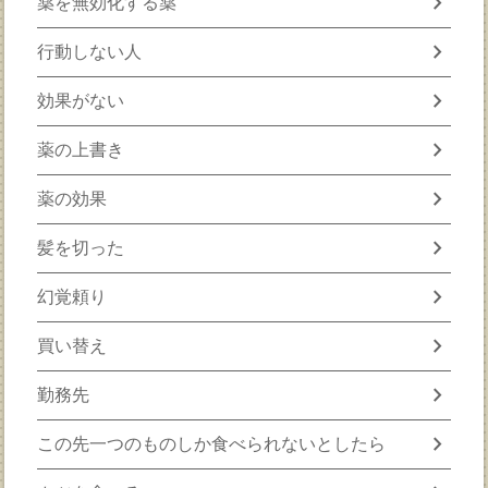
chevron_right
薬を無効化する薬
chevron_right
行動しない人
chevron_right
効果がない
chevron_right
薬の上書き
chevron_right
薬の効果
chevron_right
髪を切った
chevron_right
幻覚頼り
chevron_right
買い替え
chevron_right
勤務先
chevron_right
この先一つのものしか食べられないとしたら