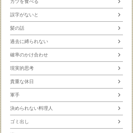
chevron_right
カツを食べる
chevron_right
誤字がないと
chevron_right
髪の話
chevron_right
過去に縛られない
chevron_right
確率のかけ合わせ
chevron_right
現実的思考
chevron_right
貴重な休日
chevron_right
軍手
chevron_right
決められない料理人
chevron_right
ゴミ出し