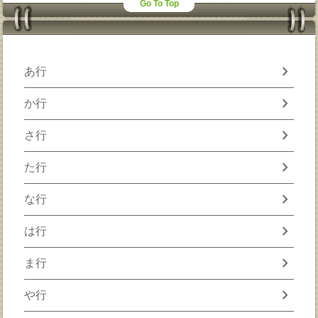
Go To Top
chevron_right
あ行
chevron_right
か行
chevron_right
さ行
chevron_right
た行
chevron_right
な行
chevron_right
は行
chevron_right
ま行
chevron_right
や行