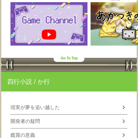
Go To Top
四行小説
/ か行
chevron_right
現実が夢を追い越した
chevron_right
開発者の疑問
chevron_right
鑑賞の意義