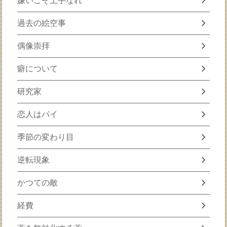
chevron_right
嫌いこそ上手なれ
chevron_right
過去の絵空事
chevron_right
偶像崇拝
chevron_right
癖について
chevron_right
研究家
chevron_right
恋人はパイ
chevron_right
季節の変わり目
chevron_right
逆転現象
chevron_right
かつての敵
chevron_right
経費