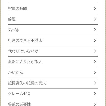
chevron_right
空白の時間
chevron_right
凶運
chevron_right
気づき
chevron_right
行列のできる不満店
chevron_right
代わりはいないが
chevron_right
混浴に入りたがる人
chevron_right
かいだん
chevron_right
記憶喪失の記憶の喪失
chevron_right
クレームゼロ
chevron_right
警戒の必要性