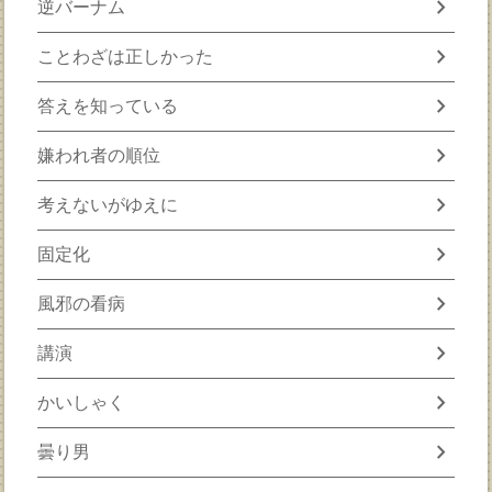
chevron_right
逆バーナム
chevron_right
ことわざは正しかった
chevron_right
答えを知っている
chevron_right
嫌われ者の順位
chevron_right
考えないがゆえに
chevron_right
固定化
chevron_right
風邪の看病
chevron_right
講演
chevron_right
かいしゃく
chevron_right
曇り男